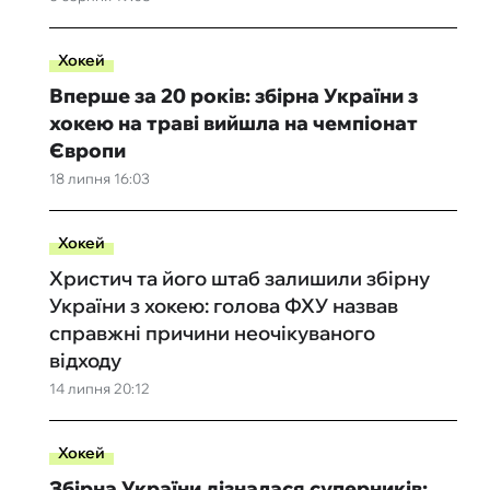
Хокей
Вперше за 20 років: збірна України з
хокею на траві вийшла на чемпіонат
Європи
18 липня 16:03
Хокей
Христич та його штаб залишили збірну
України з хокею: голова ФХУ назвав
справжні причини неочікуваного
відходу
14 липня 20:12
Хокей
Збірна України дізналася суперників: