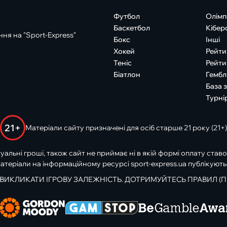
Футбол
Олімп
Баскетбол
Кібер
ня на "Sport-Express"
Бокс
Інші
Хокей
Рейти
Теніс
Рейти
Біатлон
Гембл
База 
Турні
21+
Матеріали сайту призначені для осіб старше 21 року (21+)
туальні гроші, також сайт не приймає ні в якій формі оплату ставо
атеріали на інформаційному ресурсі sport-express.ua публікують
 ВИКЛИКАТИ ІГРОВУ ЗАЛЕЖНІСТЬ. ДОТРИМУЙТЕСЬ ПРАВИЛ (П