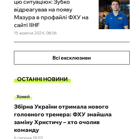
цю ситуацію»: Зубко
відреагував на появу
Мазура в профайлі ФХУ на
сайті IIHF
15 жовтня 2024, 08:06
Всі ексклюзиви
ОСТАННІ НОВИНИ
Хокей
Збірна України отримала нового
головного тренера: ФХУ знайшла
заміну Христичу – хто очолив
команду
6 серпня 19:03