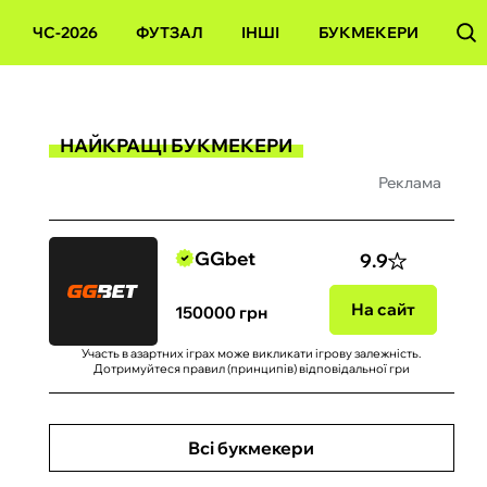
ЧС-2026
ФУТЗАЛ
ІНШІ
БУКМЕКЕРИ
НАЙКРАЩІ БУКМЕКЕРИ
Реклама
GGbet
9.9
На сайт
150000 грн
Участь в азартних іграх може викликати ігрову залежність.
Дотримуйтеся правил (принципів) відповідальної гри
Всі букмекери