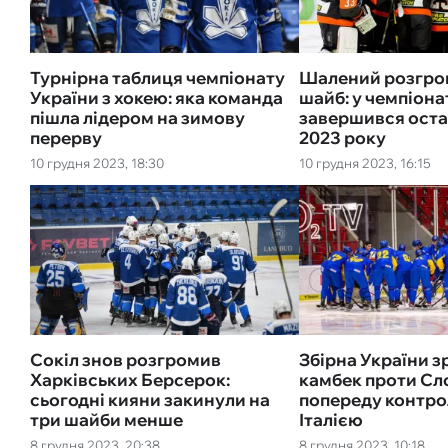
Турнірна таблиця чемпіонату
Шалений розгром
України з хокею: яка команда
шайб: у чемпіона
пішла лідером на зимову
завершився оста
перерву
2023 року
10 грудня 2023, 18:30
10 грудня 2023, 16:15
Сокіл знов розгромив
Збірна України 
Харківських Берсерок:
камбек проти Сло
сьогодні кияни закинули на
попереду контрол
три шайби менше
Італією
8 грудня 2023, 20:38
8 грудня 2023, 10:18