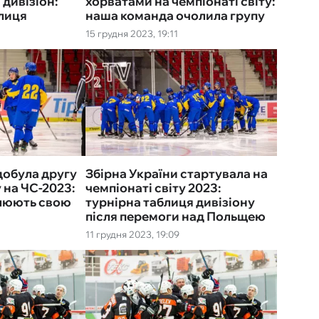
 дивізіон:
хорватами на чемпіонаті світу:
блиця
наша команда очолила групу
15 грудня 2023, 19:11
добула другу
Збірна України стартувала на
 на ЧС-2023:
чемпіонаті світу 2023:
олюють свою
турнірна таблиця дивізіону
після перемоги над Польщею
11 грудня 2023, 19:09