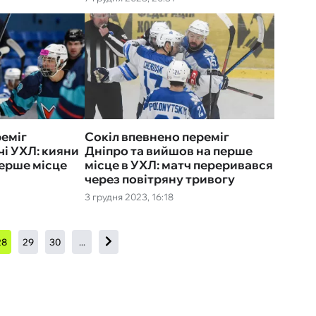
реміг
Сокіл впевнено переміг
чі УХЛ: кияни
Дніпро та вийшов на перше
перше місце
місце в УХЛ: матч переривався
через повітряну тривогу
3 грудня 2023, 16:18
28
29
30
...