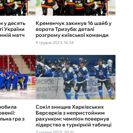
 у десять
Кременчук закинув 16 шайб у
ті України
ворота Тризуба: деталі
нній матч
розгрому київської команди
9 грудня 2023, 16:34
зробила
Сокіл знищив Харківських
венії:
Берсерків з непристойним
ьна гра з
рахунком: чемпіон повернув
лідерство в турнірній таблиці
7 грудня 2023, 20:31