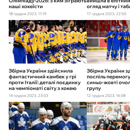
Олімпіаду-2026: з ким зіграють
вийшла в елітний
наші хокеїсти
огляд матчу і та
18 грудня 2023, 11:19
17 грудня 2023, 22:50
Збірна України здійснила
Збірна України з
фантастичний камбек у грі
поспіль перемогу
проти Італії: деталі поєдинку
синьо-жовті оч
на чемпіонаті світу з хокею
групу
14 грудня 2023, 23:03
12 грудня 2023, 16:08