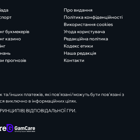
іада
Про видання
спорт
Політика конфіденційності
Використання cookies
нг букмекерів
Угода користувача
нг казино
Редакційна політика
інг
Кодекс етики
знань
Наша редакція
ри прогнозів
Контакти
к та/інших платежів, які пов’язані/можуть бути пов’язані з
ся виключно в інформаційних цілях.
РИНЦИПІВ) ВІДПОВІДАЛЬНОЇ ГРИ.