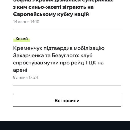
з ким синьо-жовті зіграють на
Європейському кубку націй
14 липня 14:10
Хокей
Кременчук підтвердив мобілізацію
Захарченка та Безуглого: клуб
спростував чутки про рейд ТЦК на
арені
8 липня 17:24
Всі новини