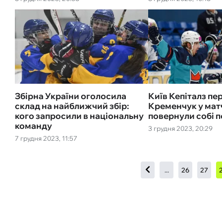
Збірна України оголосила
Київ Кепіталз пе
склад на найближчий збір:
Кременчук у мат
кого запросили в національну
повернули собі 
команду
3 грудня 2023, 20:29
7 грудня 2023, 11:57
...
26
27