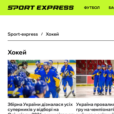
ФУТБОЛ
БА
sport-express
Хокей
Хокей
Збірна України дізналася усіх
Україна провали
суперників у відборі на
гру на чемпіонаті 