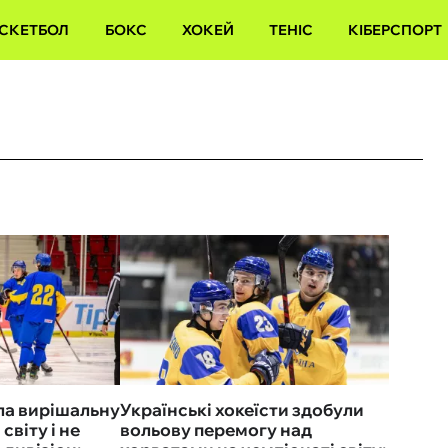
СКЕТБОЛ
БОКС
ХОКЕЙ
ТЕНІС
КІБЕРСПОРТ
ла вирішальну
Українські хокеїсти здобули
світу і не
вольову перемогу над