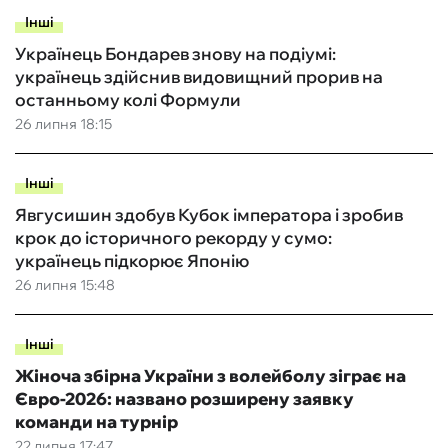
Інші
Українець Бондарев знову на подіумі:
українець здійснив видовищний прорив на
останньому колі Формули
26 липня 18:15
Інші
Явгусишин здобув Кубок імператора і зробив
крок до історичного рекорду у сумо:
українець підкорює Японію
26 липня 15:48
Інші
Жіноча збірна України з волейболу зіграє на
Євро-2026: названо розширену заявку
команди на турнір
22 липня 17:47