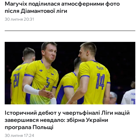
Магучіх поділилася атмосферними фото
після Діамантової ліги
30 липня 20:31
Історичний дебют у чвертьфіналі Ліги націй
завершився невдало: збірна України
програла Польщі
30 липня 17:24