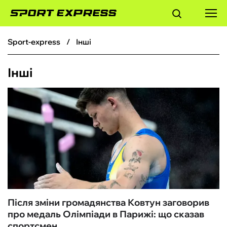
sport-express
Інші
ФУТБОЛ
Інші
БАСКЕТБОЛ
БОКС
ХОКЕЙ
ТЕНІС
КІБЕРСПОРТ
Після зміни громадянства Ковтун заговорив
про медаль Олімпіади в Парижі: що сказав
ЧС-2026
спортсмен