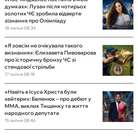
думках»: Лузан після чотирьох
золотих ЧЄ зробила відверте
зізнання про Олімпіаду
18 липня 08:34
«Я зовсім не очікувала такого
визнання»: Єлизавета Пивоварова
про історичну бронзу ЧС зі
стендової стрільби
17 липня 08:18
«Навіть в Ісуса Христа були
хейтери»: Беленюк – про дебют у
ММА, виклик Тищенку та життя
народного депутата
15 липня 08:46