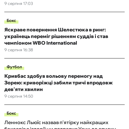
9 серпня 17:03
Бокс
Яскраве повернення Шелестюка в ринг:
українець переміг рішенням суддів і став
чемпіоном WBO International
9 серпня 16:38
Футбол
Кривбас здобув вольову перемогу над
Зорею: криворіжці забили тричі впродовж
дев'яти хвилин
9 серпня 14:50
Бокс
Леннокс Льюїс назвав п'ятірку найкращих
боксерів в історії: чи потрапив Усик до списку