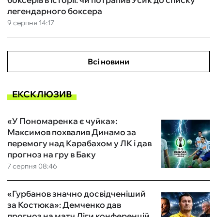
легендарного боксера
9 серпня 14:17
Всі новини
ЕКСКЛЮЗИВ
«У Пономаренка є чуйка»:
Максимов похвалив Динамо за
перемогу над Карабахом у ЛК і дав
прогноз на гру в Баку
7 серпня 08:46
«Гурбанов значно досвідченіший
за Костюка»: Демченко дав
прогноз на матч Ліги конференцій