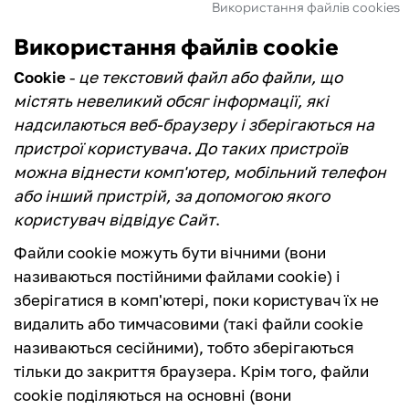
Використання файлів cookies
ФУТЗАЛ
Використання файлів cookie
Cookie
-
це текстовий файл або файли, що
ІНШІ
містять невеликий обсяг інформації, які
надсилаються веб-браузеру і зберігаються на
БУКМЕКЕРИ
пристрої користувача. До таких пристроїв
можна віднести комп'ютер, мобільний телефон
або інший пристрій, за допомогою якого
користувач відвідує Сайт
.
Файли cookie можуть бути вічними (вони
називаються постійними файлами cookie) і
зберігатися в комп'ютері, поки користувач їх не
видалить або тимчасовими (такі файли cookie
називаються сесійними), тобто зберігаються
тільки до закриття браузера. Крім того, файли
cookie поділяються на основні (вони