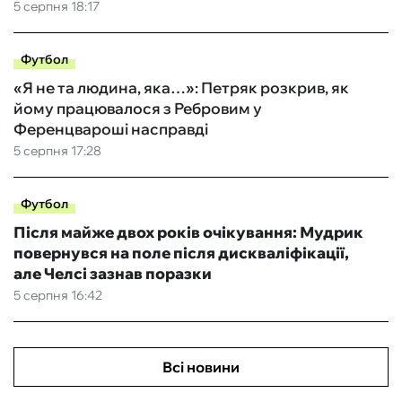
5 серпня 18:17
Футбол
«Я не та людина, яка…»: Петряк розкрив, як
йому працювалося з Ребровим у
Ференцвароші насправді
5 серпня 17:28
Футбол
Після майже двох років очікування: Мудрик
повернувся на поле після дискваліфікації,
але Челсі зазнав поразки
5 серпня 16:42
Всі новини