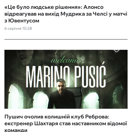
«Це було людське рішення»: Алонсо
відреагував на вихід Мудрика за Челсі у матчі
з Ювентусом
6 серпня 10:28
Пушич очолив колишній клуб Реброва:
екстренер Шахтаря став наставником відомої
команди