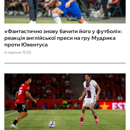
ФУТЗАЛ
ІНШІ
«Фантастично знову бачити його у футболі»:
реакція англійської преси на гру Мудрика
БУКМЕКЕРИ
проти Ювентуса
6 серпня 15:02