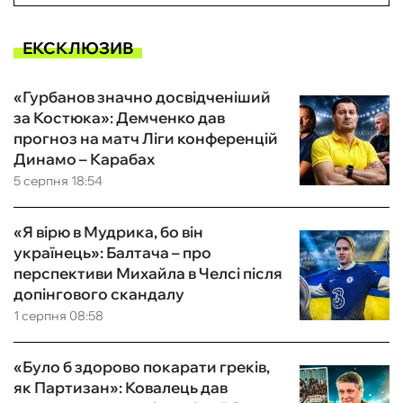
ЕКСКЛЮЗИВ
«Гурбанов значно досвідченіший
за Костюка»: Демченко дав
прогноз на матч Ліги конференцій
Динамо – Карабах
5 серпня 18:54
«Я вірю в Мудрика, бо він
українець»: Балтача – про
перспективи Михайла в Челсі після
допінгового скандалу
1 серпня 08:58
«Було б здорово покарати греків,
як Партизан»: Ковалець дав