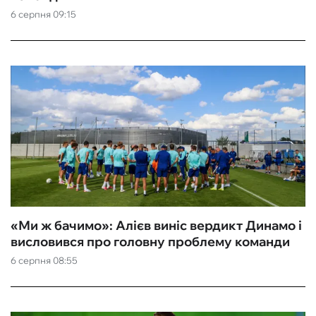
6 серпня 09:15
«Ми ж бачимо»: Алієв виніс вердикт Динамо і
висловився про головну проблему команди
6 серпня 08:55