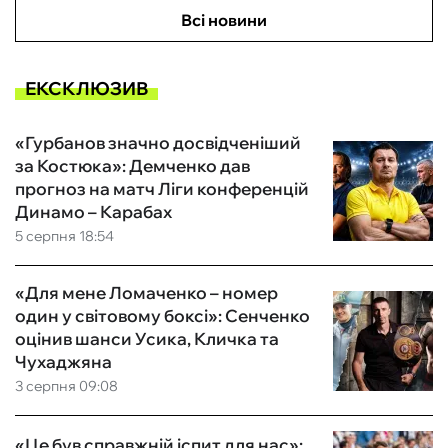
Всі новини
ЕКСКЛЮЗИВ
«Гурбанов значно досвідченіший
за Костюка»: Демченко дав
прогноз на матч Ліги конференцій
Динамо – Карабах
5 серпня 18:54
«Для мене Ломаченко – номер
один у світовому боксі»: Сенченко
оцінив шанси Усика, Кличка та
Чухаджяна
3 серпня 09:08
«Це був справжній іспит для нас»: