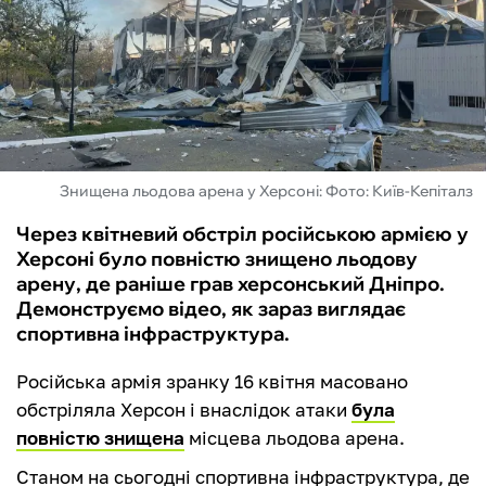
ФУТЗАЛ
ІНШІ
БУКМЕКЕРИ
Знищена льодова арена у Херсоні: Фото: Київ-Кепіталз
Через квітневий обстріл російською армією у
Херсоні було повністю знищено льодову
арену, де раніше грав херсонський Дніпро.
Демонструємо відео, як зараз виглядає
спортивна інфраструктура.
Російська армія зранку 16 квітня масовано
обстріляла Херсон і внаслідок атаки
була
повністю знищена
місцева льодова арена.
Станом на сьогодні спортивна інфраструктура, де