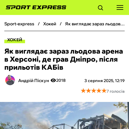
sport-express
хокей
Як виглядає зараз льодова арена в Херсоні, де грав Дніпро, після прильотів КАБів
ФУТБОЛ
ХОКЕЙ
БАСКЕТБОЛ
Як виглядає зараз льодова арена
в Херсоні, де грав Дніпро, після
БОКС
прильотів КАБів
ХОКЕЙ
Андрій Піскун
2018
3 серпня 2025, 12:19
★
★
★
★
★
★
★
★
★
★
7 голосів
ТЕНІС
КІБЕРСПОРТ
ЧС-2026