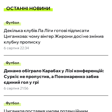
ОСТАННІ НОВИНИ
Футбол
Декілька клубів Ла Ліги готові підписати
Циганкова: чому вінгер Жирони досі не змінив
клубну прописку
6 серпня 22:34
Футбол
Динамо обіграло Карабах у Лізі конференцій:
Суркіс не пропустив, а Пономаренко забив
єдиний гол у грі
6 серпня 21:56
Футбол
Циганков поставив умови потенційним