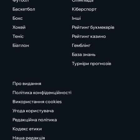
Футбол
Олімпіада
Баскетбол
Кіберспорт
Бокс
Інші
Хокей
Рейтинг букмекерів
Теніс
Рейтинг казино
Біатлон
Гемблінг
База знань
Турніри прогнозів
Про видання
Політика конфіденційності
Використання cookies
Угода користувача
Редакційна політика
Кодекс етики
Наша редакція