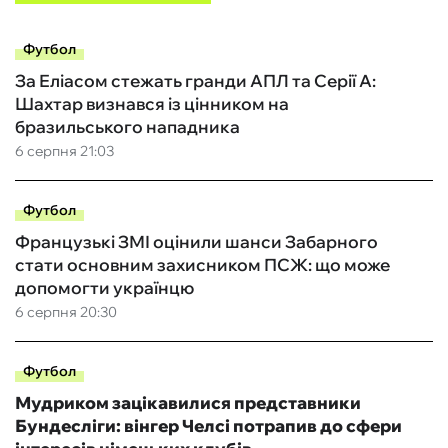
Футбол
За Еліасом стежать гранди АПЛ та Серії А:
Шахтар визнався із цінником на
бразильського нападника
6 серпня 21:03
Футбол
Французькі ЗМІ оцінили шанси Забарного
стати основним захисником ПСЖ: що може
допомогти українцю
6 серпня 20:30
Футбол
Мудриком зацікавилися представники
Бундесліги: вінгер Челсі потрапив до сфери