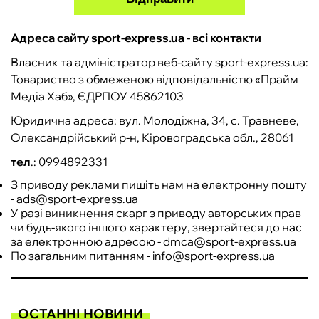
ФУТЗАЛ
Адреса сайту
sport-express.ua - всі контакти
Власник та адміністратор веб‑сайту sport-express.ua:
ІНШІ
Товариство з обмеженою відповідальністю «Прайм
Медіа Хаб», ЄДРПОУ 45862103
БУКМЕКЕРИ
Юридична адреса: вул. Молодіжна, 34, с. Травневе,
Олександрійський р-н, Кіровоградська обл., 28061
тел
.: 0994892331
З приводу реклами пишіть нам на електронну пошту
-
ads@sport-express.ua
У разі виникнення скарг з приводу авторських прав
чи будь-якого іншого характеру, звертайтеся до нас
за електронною адресою -
dmca@sport-express.ua
По загальним питанням -
info@sport-express.ua
ОСТАННІ НОВИНИ