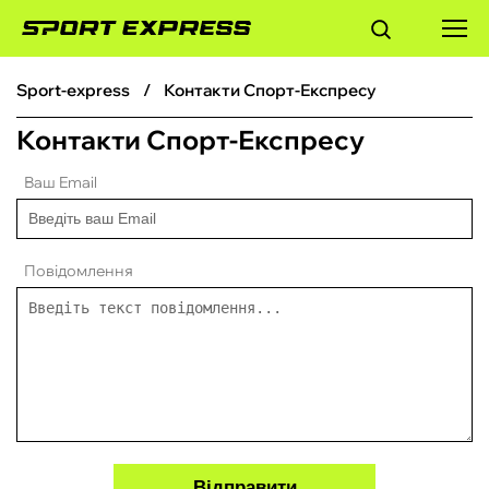
sport-express
Контакти Спорт-Експресу
ФУТБОЛ
Контакти Спорт-Експресу
БАСКЕТБОЛ
Ваш Email
БОКС
Повідомлення
ХОКЕЙ
ТЕНІС
КІБЕРСПОРТ
ЧС-2026
Відправити