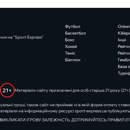
Футбол
Олімп
Баскетбол
Кібер
ня на "Sport-Express"
Бокс
Інші
Хокей
Рейти
Теніс
Рейти
Біатлон
Гембл
База 
Турні
21+
Матеріали сайту призначені для осіб старше 21 року (21+)
туальні гроші, також сайт не приймає ні в якій формі оплату ставо
атеріали на інформаційному ресурсі sport-express.ua публікують
 ВИКЛИКАТИ ІГРОВУ ЗАЛЕЖНІСТЬ. ДОТРИМУЙТЕСЬ ПРАВИЛ (П