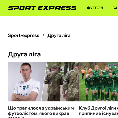
ФУТБОЛ
БА
sport-express
Друга ліга
Друга ліга
Що трапилося з українським
Клуб Другої ліги
футболістом, якого викрав
припинив існува