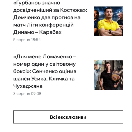
«Гурбанов значно
досвідченіший за Костюка»:
Демченко дав прогноз на
матч Ліги конференцій
Динамо – Карабах
5 серпня 18:54
«Для мене Ломаченко –
номер один у світовому
боксі»: Сенченко оцінив
шанси Усика, Кличка та
Чухаджяна
3 серпня 09:08
Всі ексклюзиви