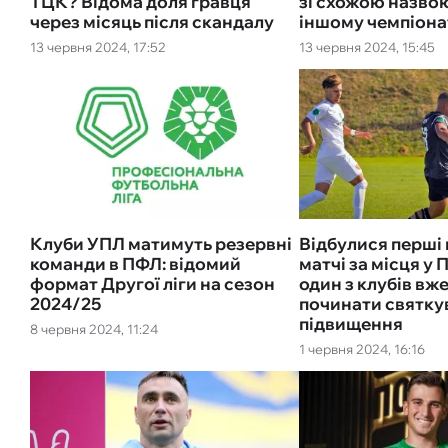
ТЦК? Відома доля гравця
зі схожою назвою
через місяць після скандалу
іншому чемпіона
13 червня 2024, 17:52
13 червня 2024, 15:45
Клуби УПЛ матимуть резервні
Відбулися перші 
команди в ПФЛ: відомий
матчі за місця у П
формат Другої ліги на сезон
один з клубів вж
2024/25
починати святку
підвищення
8 червня 2024, 11:24
1 червня 2024, 16:16