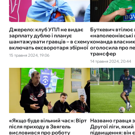
Джерело: клуб УПЛ не видає
Буткевич втілює 
зарплату дублю і планує
«наполеонівські 
шантажувати гравців – в схему
команда власник
включать ексворотаря збірної
оголосила про п
трансфер
15 травня 2024, 19:06
14 травня 2024, 20:44
«Якщо буде вільний час»: Вірт
Названо гравця 
після приходу в Звягель
Другої ліги, який
висловився про роботу
підвищення: він 