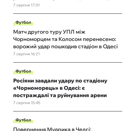
7 серпня 17:01
Футбол
Матч другого туру УПЛ між
Чорноморцем та Колосом перенесено:
ворожий удар пошкодив стадіон в Одесі
7 серпня 16:21
Футбол
Росіяни завдали удару по стадіону
«Чорноморець» в Одесі: є
постраждалі та руйнування арени
7 серпня 15:45
Футбол
Повернення Мудрика в Челсі: