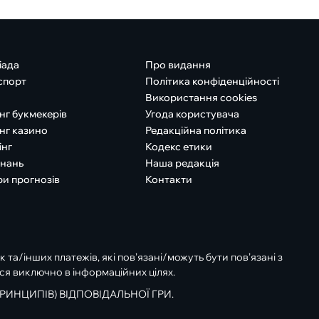
іада
Про видання
спорт
Політика конфіденційності
Використання cookies
нг букмекерів
Угода користувача
нг казино
Редакційна політика
інг
Кодекс етики
знань
Наша редакція
ри прогнозів
Контакти
к та/інших платежів, які пов’язані/можуть бути пов’язані з
ся виключно в інформаційних цілях.
РИНЦИПІВ) ВІДПОВІДАЛЬНОЇ ГРИ.