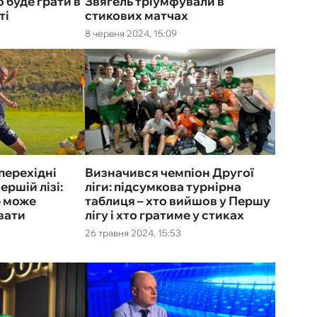
 буде грати в
Звягель тріумфували в
ті
стикових матчах
8 червня 2024, 15:09
перехідні
Визначився чемпіон Другої
ершій лізі:
ліги: підсумкова турнірна
е може
таблиця – хто вийшов у Першу
вати
лігу і хто гратиме у стиках
26 травня 2024, 15:53