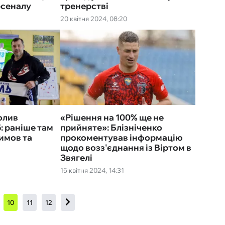
рсеналу
тренерстві
20 квітня 2024, 08:20
олив
«Рішення на 100% ще не
: раніше там
прийняте»: Блізніченко
имов та
прокоментував інформацію
щодо возз'єднання із Віртом в
Звягелі
15 квітня 2024, 14:31
10
11
12