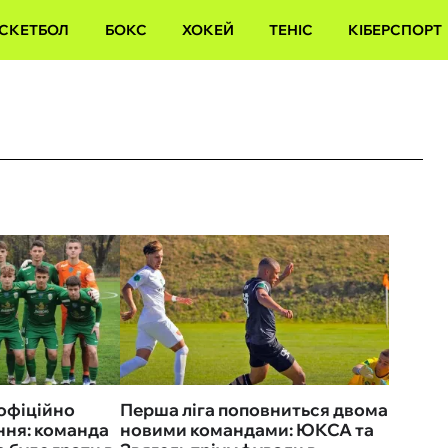
СКЕТБОЛ
БОКС
ХОКЕЙ
ТЕНІС
КІБЕРСПОРТ
 офіційно
Перша ліга поповниться двома
ння: команда
новими командами: ЮКСА та