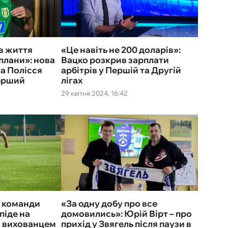
в життя
«Це навіть не 200 доларів»:
плани»: нова
Вацко розкрив зарплати
а Полісся
арбітрів у Першій та Другій
ерший
лігах
29 квітня 2024, 16:42
з команди
«‎За одну добу про все
 піде на
домовились»: Юрій Вірт – про
є вихованцем
прихід у Звягель після паузи в