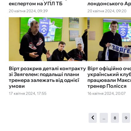
експертом на УПЛ ТБ
лондонського А
20 квітня 2024, 09:39
20 квітня 2024, 09:20
Вірт розкрив деталі контракту
Вірт офіційно оч
зі Звягелем: подальші плани
український клуб
тренера залежать від однієї
працювали Макс
умови
тренер Полісся
17 квітня 2024, 17:55
16 квітня 2024, 20:07
...
8
9