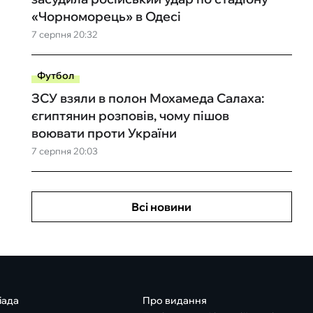
«Чорноморець» в Одесі
7 серпня 20:32
Футбол
ЗСУ взяли в полон Мохамеда Салаха:
єгиптянин розповів, чому пішов
воювати проти України
7 серпня 20:03
Всі новини
іада
Про видання