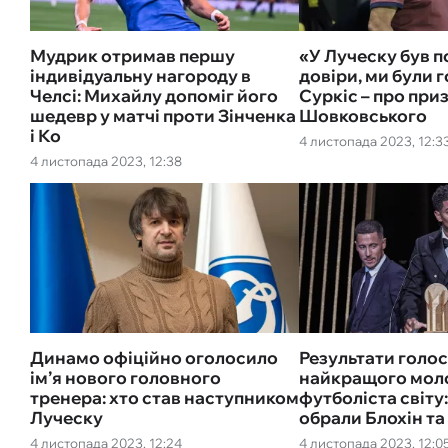
Мудрик отримав першу
«У Луческу був 
індивідуальну нагороду в
довіри, ми були г
Челсі: Михайлу допоміг його
Суркіс – про при
шедевр у матчі проти Зінченка
Шовковського
і Ко
4 листопада 2023, 12:3
4 листопада 2023, 12:38
Динамо офіційно оголосило
Результати голо
ім’я нового головного
найкращого мол
тренера: хто став наступником
футболіста світу:
Луческу
обрали Блохін т
4 листопада 2023, 12:24
4 листопада 2023, 12:0