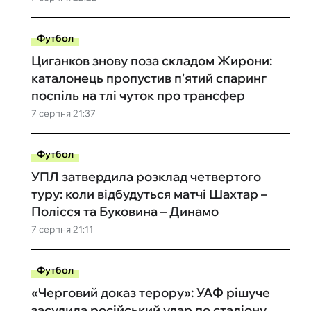
Футбол
Циганков знову поза складом Жирони:
каталонець пропустив п'ятий спаринг
поспіль на тлі чуток про трансфер
7 серпня 21:37
Футбол
УПЛ затвердила розклад четвертого
туру: коли відбудуться матчі Шахтар –
Полісся та Буковина – Динамо
7 серпня 21:11
Футбол
«Черговий доказ терору»: УАФ рішуче
засудила російський удар по стадіону