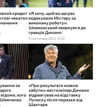
повний кредит
«Я хочу, щоб ви ще раз
отові чекати»:
подякували Містеру за
значення
виконану роботу»:
Шовковський звернувся до
гравців Динамо
3
4 листопада 2023, 12:32
сування за
«Про результати можна
одого
забути»: ексголкіпер Динамо
 відомо, кого
відреагував на відставку
а Шевченко
Луческу після поразки від
Шахтаря
5