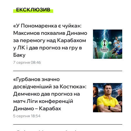
ЕКСКЛЮЗИВ
«У Пономаренка є чуйка»:
Максимов похвалив Динамо
за перемогу над Карабахом
у ЛК і дав прогноз на гру в
Баку
7 серпня 08:46
«Гурбанов значно
досвідченіший за Костюка»:
Демченко дав прогноз на
матч Ліги конференцій
Динамо – Карабах
5 серпня 18:54