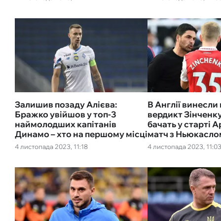
Залишив позаду Алієва:
В Англії винесли
Бражко увійшов у топ-3
вердикт Зінченку
наймолодших капітанів
бачать у старті 
Динамо – хто на першому місці
матч з Ньюкасло
4 листопада 2023, 11:18
4 листопада 2023, 11:0