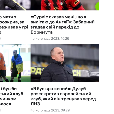
 матч з
«Суркіс сказав мені, що я
розкрив, за
вилітаю до Англії»: Забарний
еживав у грі
згадав свій перехід до
р
Борнмута
5
4 листопада 2023, 10:25
і був би
«Я був вражений»: Дулуб
ський клуб
розсекретив європейський
вчинком
клуб, який він тренував перед
алося
ЛНЗ
1
4 листопада 2023, 09:29