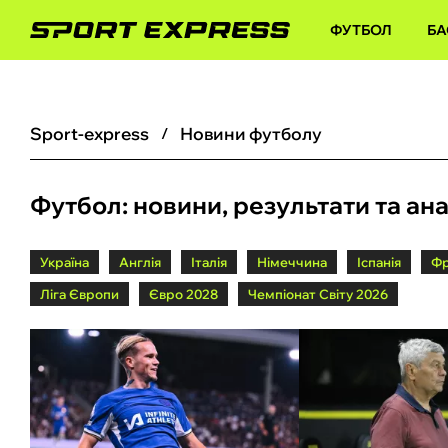
ФУТБОЛ
БА
sport-express
Новини футболу
Футбол: новини, результати та ан
Україна
Англія
Італія
Німеччина
Іспанія
Фр
Ліга Європи
Євро 2028
Чемпіонат Світу 2026