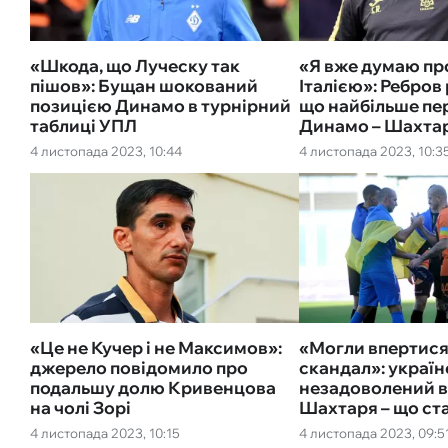
«Шкода, що Луческу так
«Я вже думаю про
пішов»: Бущан шокований
Італією»: Ребров 
позицією Динамо в турнірний
що найбільше пер
таблиці УПЛ
Динамо – Шахта
4 листопада 2023, 10:44
4 листопада 2023, 10:3
«Це не Кучер і не Максимов»:
«Могли впертися 
джерело повідомило про
скандал»: україн
подальшу долю Кривенцова
незадоволений 
на чолі Зорі
Шахтаря – що ст
4 листопада 2023, 10:15
4 листопада 2023, 09:5