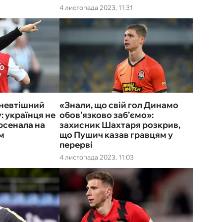
4 листопада 2023, 11:31
 невтішний
«Знали, що свій гол Динамо
: українця не
обов’язково заб’ємо»:
Арсенала на
захисник Шахтаря розкрив,
м
що Пушич казав гравцям у
перерві
3
4 листопада 2023, 11:03