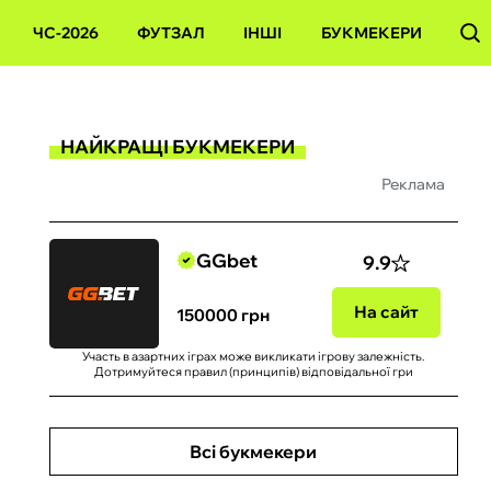
ЧС-2026
ФУТЗАЛ
ІНШІ
БУКМЕКЕРИ
НАЙКРАЩІ БУКМЕКЕРИ
Реклама
GGbet
9.9
На сайт
150000 грн
Участь в азартних іграх може викликати ігрову залежність.
Дотримуйтеся правил (принципів) відповідальної гри
Всі букмекери