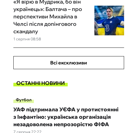
«Я вірю в Мудрика, бо він
українець»: Балтача – про
перспективи Михайла в
Челсі після допінгового
скандалу
1 серпня 08:58
Всі ексклюзиви
ОСТАННІ НОВИНИ
Футбол
УАФ підтримала УЄФА у протистоянні
з Інфантіно: українська організація
незадоволена непрозорістю ФІФА
7 серпня 22:22