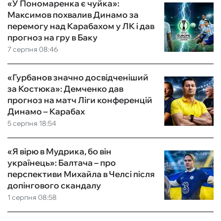
«У Пономаренка є чуйка»:
Максимов похвалив Динамо за
перемогу над Карабахом у ЛК і дав
прогноз на гру в Баку
7 серпня 08:46
«Гурбанов значно досвідченіший
за Костюка»: Демченко дав
прогноз на матч Ліги конференцій
Динамо – Карабах
5 серпня 18:54
«Я вірю в Мудрика, бо він
українець»: Балтача – про
перспективи Михайла в Челсі після
допінгового скандалу
1 серпня 08:58