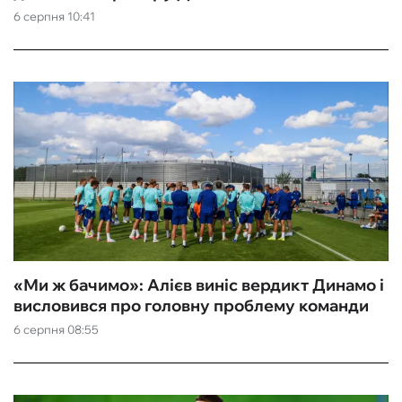
6 серпня 10:41
«Ми ж бачимо»: Алієв виніс вердикт Динамо і
висловився про головну проблему команди
6 серпня 08:55