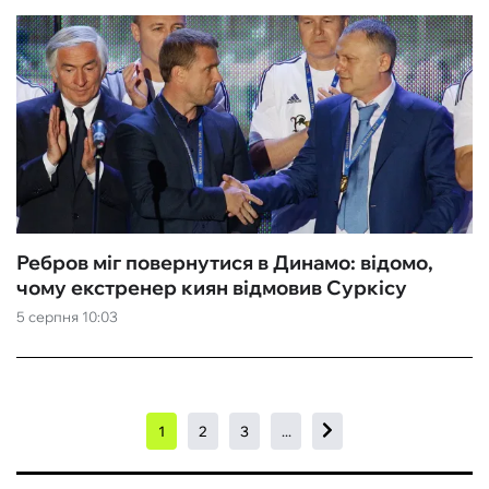
Ребров міг повернутися в Динамо: відомо,
чому екстренер киян відмовив Суркісу
5 серпня 10:03
1
2
3
...