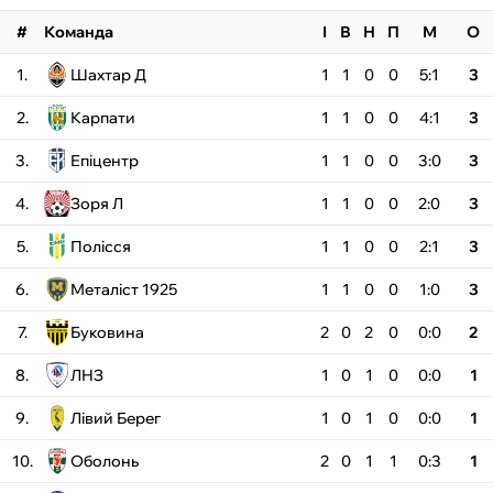
#
Команда
І
В
Н
П
М
О
1.
Шахтар Д
1
1
0
0
5:1
3
2.
Карпати
1
1
0
0
4:1
3
3.
Епіцентр
1
1
0
0
3:0
3
4.
Зоря Л
1
1
0
0
2:0
3
5.
Полісся
1
1
0
0
2:1
3
6.
Металіст 1925
1
1
0
0
1:0
3
7.
Буковина
2
0
2
0
0:0
2
8.
ЛНЗ
1
0
1
0
0:0
1
9.
Лівий Берег
1
0
1
0
0:0
1
10.
Оболонь
2
0
1
1
0:3
1