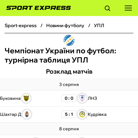
sport-express
новини футболу
УПЛ
ФУТБОЛ
Чемпіонат України по футбол:
БАСКЕТБОЛ
турнірна таблиця УПЛ
БОКС
Розклад матчів
ХОКЕЙ
3 серпня
Буковина
0 : 0
ЛНЗ
ТЕНІС
Шахтар Д
5 : 1
Кудрівка
КІБЕРСПОРТ
8 серпня
ЧС-2026