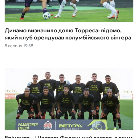
Динамо визначило долю Торреса: відомо,
який клуб орендував колумбійського вінгера
8 серпня 19:58
Епіцентр – Шахтар: Федецький сказав, з яким