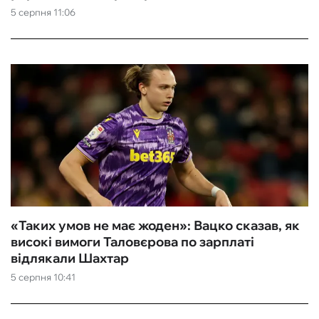
5 серпня 11:06
«Таких умов не має жоден»: Вацко сказав, як
високі вимоги Таловєрова по зарплаті
відлякали Шахтар
5 серпня 10:41