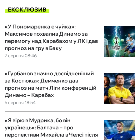
ЕКСКЛЮЗИВ
«У Пономаренка є чуйка»:
Максимов похвалив Динамо за
перемогу над Карабахом у ЛК і дав
прогноз на гру в Баку
7 серпня 08:46
«Гурбанов значно досвідченіший
за Костюка»: Демченко дав
прогноз на матч Ліги конференцій
Динамо – Карабах
5 серпня 18:54
«Я вірю в Мудрика, бо він
українець»: Балтача – про
перспективи Михайла в Челсі після