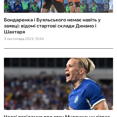
Бондаренка і Буяльського немає навіть у
заявці: відомі стартові склади Динамо і
Шахтаря
3 листопада 2023, 15:54
Челсі повідомив про стан Мудрика: чи зіграє