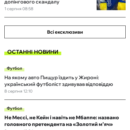
допінгового скандалу
1 серпня 08:58
Всі ексклюзиви
ОСТАННІ НОВИНИ
Футбол
На якому авто Пищур їздить у Жироні:
український футболіст здивував відповіддю
8 серпня 12:10
Футбол
Не Мессі, не Кейн і навіть не Мбаппе: названо
головного претендента на «Золотий м’яч»