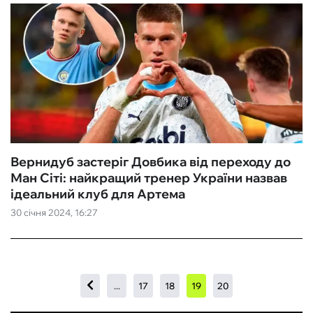
Вернидуб застеріг Довбика від переходу до
Ман Сіті: найкращий тренер України назвав
ідеальний клуб для Артема
30 січня 2024, 16:27
...
17
18
19
20