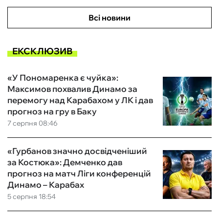
Всі новини
ЕКСКЛЮЗИВ
«У Пономаренка є чуйка»:
Максимов похвалив Динамо за
перемогу над Карабахом у ЛК і дав
прогноз на гру в Баку
7 серпня 08:46
«Гурбанов значно досвідченіший
за Костюка»: Демченко дав
прогноз на матч Ліги конференцій
Динамо – Карабах
5 серпня 18:54