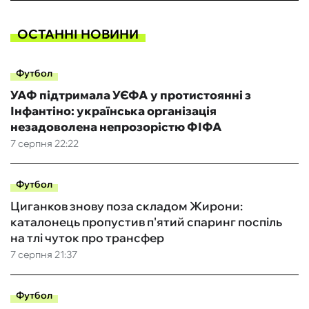
ОСТАННІ НОВИНИ
Футбол
УАФ підтримала УЄФА у протистоянні з
Інфантіно: українська організація
незадоволена непрозорістю ФІФА
7 серпня 22:22
Футбол
Циганков знову поза складом Жирони:
каталонець пропустив п'ятий спаринг поспіль
на тлі чуток про трансфер
7 серпня 21:37
Футбол