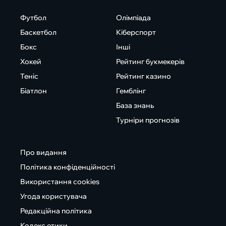
Футбол
Олімпіада
Баскетбол
Кіберспорт
Бокс
Інші
Хокей
Рейтинг букмекерів
Теніс
Рейтинг казино
Біатлон
Гемблінг
База знань
Турніри прогнозів
Про видання
Політика конфіденційності
Використання cookies
Угода користувача
Редакційна політика
Кодекс етики