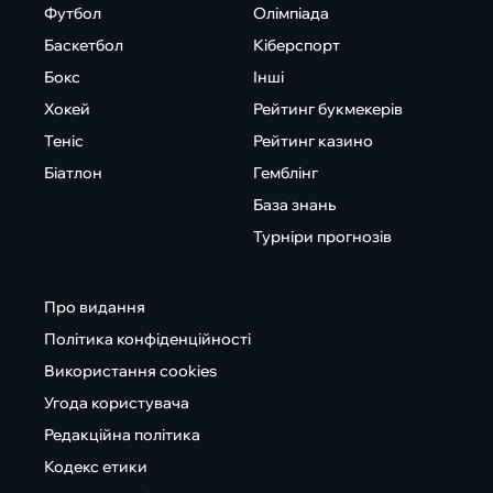
Футбол
Олімпіада
Баскетбол
Кіберспорт
Бокс
Інші
Хокей
Рейтинг букмекерів
Теніс
Рейтинг казино
Біатлон
Гемблінг
База знань
Турніри прогнозів
Про видання
Політика конфіденційності
Використання cookies
Угода користувача
Редакційна політика
Кодекс етики