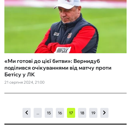
«Ми готові до цієї битви‎»: Вернидуб
поділився очікуваннями від матчу проти
Бетісу у ЛК
21 серпня 2024, 21:00
...
15
16
17
18
19