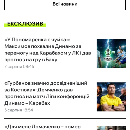
Всі новини
ЕКСКЛЮЗИВ
«У Пономаренка є чуйка»:
Максимов похвалив Динамо за
перемогу над Карабахом у ЛК і дав
прогноз на гру в Баку
7 серпня 08:46
«Гурбанов значно досвідченіший
за Костюка»: Демченко дав
прогноз на матч Ліги конференцій
Динамо – Карабах
5 серпня 18:54
«Для мене Ломаченко – номер