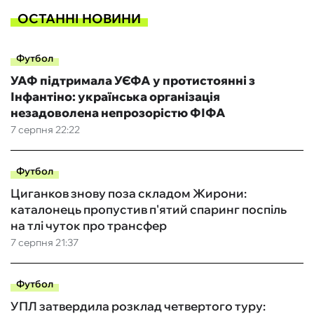
ОСТАННІ НОВИНИ
Футбол
УАФ підтримала УЄФА у протистоянні з
Інфантіно: українська організація
незадоволена непрозорістю ФІФА
7 серпня 22:22
Футбол
Циганков знову поза складом Жирони:
каталонець пропустив п'ятий спаринг поспіль
на тлі чуток про трансфер
7 серпня 21:37
Футбол
УПЛ затвердила розклад четвертого туру: