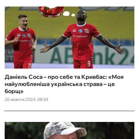
Даніель Соса – про себе та Кривбас: «Моя
найулюбленіша українська страва – це
борщ»
26 жовтня 2024, 08:34