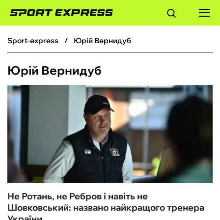
sport-express
Юрій Вернидуб
ФУТБОЛ
Юрій Вернидуб
БАСКЕТБОЛ
БОКС
ХОКЕЙ
ТЕНІС
КІБЕРСПОРТ
Не Ротань, не Ребров і навіть не
Шовковський: названо найкращого тренера
ЧС-2026
України