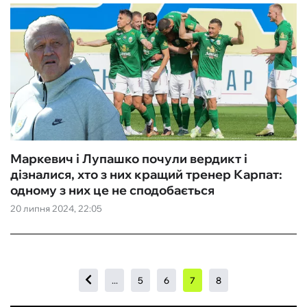
Маркевич і Лупашко почули вердикт і
дізналися, хто з них кращий тренер Карпат:
одному з них це не сподобається
20 липня 2024, 22:05
...
5
6
7
8