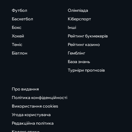
Футбол
Олімпіада
Баскетбол
Кіберспорт
Бокс
Інші
Хокей
Рейтинг букмекерів
Теніс
Рейтинг казино
Біатлон
Гемблінг
База знань
Турніри прогнозів
Про видання
Політика конфіденційності
Використання cookies
Угода користувача
Редакційна політика
Кодекс етики