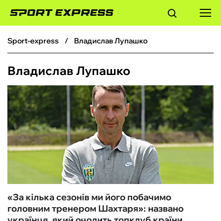
sport-express
Владислав Лупашко
ФУТБОЛ
Владислав Лупашко
БАСКЕТБОЛ
БОКС
ХОКЕЙ
ТЕНІС
КІБЕРСПОРТ
«За кілька сезонів ми його побачимо
головним тренером Шахтаря»: названо
ЧС-2026
українця, який очолить топклуб країни