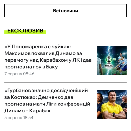
Всі новини
ЕКСКЛЮЗИВ
«У Пономаренка є чуйка»:
Максимов похвалив Динамо за
перемогу над Карабахом у ЛК і дав
прогноз на гру в Баку
7 серпня 08:46
«Гурбанов значно досвідченіший
за Костюка»: Демченко дав
прогноз на матч Ліги конференцій
Динамо – Карабах
5 серпня 18:54