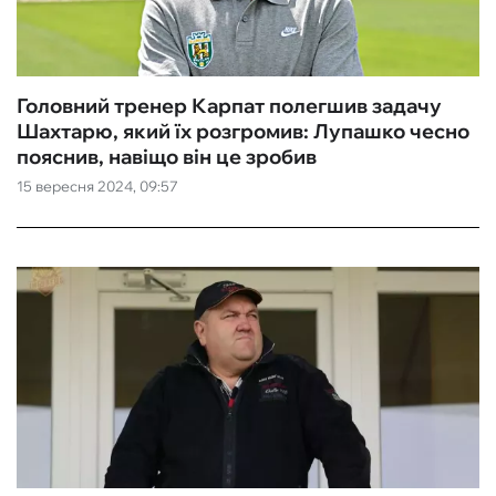
Головний тренер Карпат полегшив задачу
Шахтарю, який їх розгромив: Лупашко чесно
пояснив, навіщо він це зробив
15 вересня 2024, 09:57