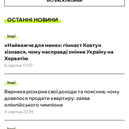
Всі ексклюзиви
ОСТАННІ НОВИНИ
Інші
«Найважче для мене»: гімнаст Ковтун
зізнався, чому насправді змінив Україну на
Хорватію
5 серпня 17:07
Інші
Верняєв розкрив свої доходи та пояснив, чому
довелося продати квартиру: заява
олімпійського чемпіона
4 серпня 22:39
Інші