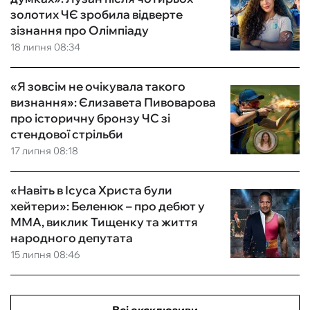
золотих ЧЄ зробила відверте
зізнання про Олімпіаду
18 липня 08:34
«Я зовсім не очікувала такого
визнання»: Єлизавета Пивоварова
про історичну бронзу ЧС зі
стендової стрільби
17 липня 08:18
«Навіть в Ісуса Христа були
хейтери»: Беленюк – про дебют у
ММА, виклик Тищенку та життя
народного депутата
15 липня 08:46