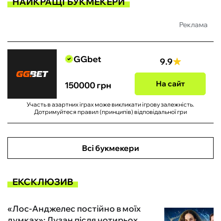
НАЙКРАЩІ БУКМЕКЕРИ
Реклама
GGbet
9.9
На сайт
150000 грн
Участь в азартних іграх може викликати ігрову залежність.
Дотримуйтеся правил (принципів) відповідальної гри
Всі букмекери
ЕКСКЛЮЗИВ
«Лос-Анджелес постійно в моїх
думках»: Лузан після чотирьох