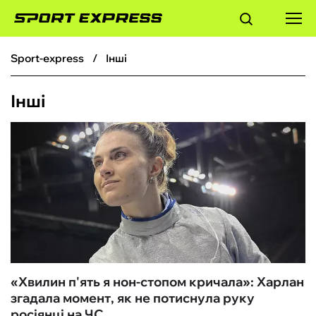
sport-express
Інші
ФУТБОЛ
Інші
БАСКЕТБОЛ
БОКС
ХОКЕЙ
ТЕНІС
КІБЕРСПОРТ
«Хвилин п'ять я нон-стопом кричала»: Харлан
згадала момент, як не потиснула руку
ЧС-2026
росіянці на ЧС