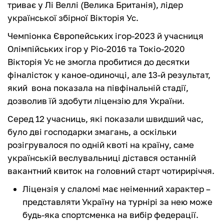
триває у Лі Веллі (Велика Британія), лідер
української збірної Вікторія Ус.
Чемпіонка Європейських ігор-2023 й учасниця
Олімпійських ігор у Ріо-2016 та Токіо-2020
Вікторія Ус не змогла пробитися до десятки
фіналісток у каное-одиночці, але 13-й результат,
який вона показала на півфінальній стадії,
дозволив їй здобути ліцензію для України.
Серед 12 учасниць, які показали швидший час,
було дві господарки змагань, а оскільки
розігрувалося по одній квоті на країну, саме
українській веслувальниці дістався останній
вакантний квиток на головний старт чотириріччя.
Ліцензія у слаломі має неіменний характер –
представляти Україну на турнірі за нею може
будь-яка спортсменка на вибір федерації.