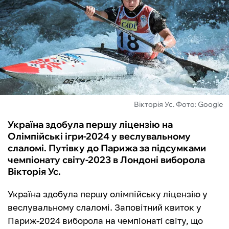
ФУТЗАЛ
ІНШІ
БУКМЕКЕРИ
Вікторія Ус. Фото: Google
Україна здобула першу ліцензію на
Олімпійські ігри-2024 у веслувальному
слаломі. Путівку до Парижа за підсумками
чемпіонату світу-2023 в Лондоні виборола
Вікторія Ус.
Україна здобула першу олімпійську ліцензію у
веслувальному слаломі. Заповітний квиток у
Париж-2024 виборола на чемпіонаті світу, що