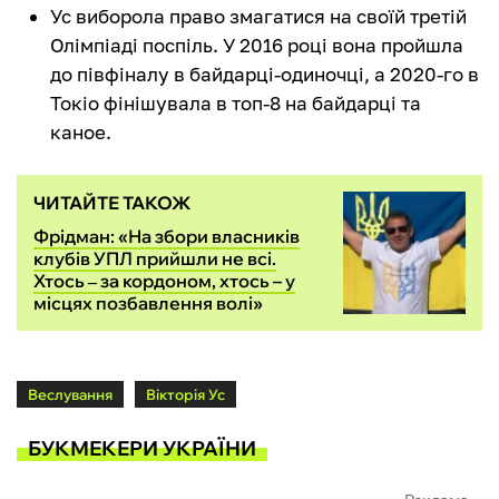
Ус виборола право змагатися на своїй третій
Олімпіаді поспіль. У 2016 році вона пройшла
до півфіналу в байдарці-одиночці, а 2020-го в
Токіо фінішувала в топ-8 на байдарці та
каное.
ЧИТАЙТЕ ТАКОЖ
Фрідман: «На збори власників
клубів УПЛ прийшли не всі.
Хтось ‒ за кордоном, хтось – у
місцях позбавлення волі»
Веслування
Вікторія Ус
БУКМЕКЕРИ УКРАЇНИ