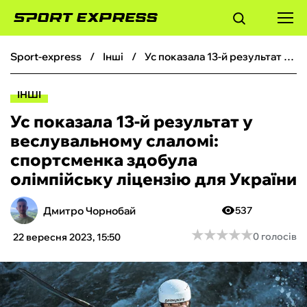
sport-express
інші
Ус показала 13-й результат у веслувальному слаломі: спортсменка здобула олімпійську ліцензію для України
ФУТБОЛ
ІНШІ
БАСКЕТБОЛ
Ус показала 13-й результат у
веслувальному слаломі:
БОКС
спортсменка здобула
олімпійську ліцензію для України
ХОКЕЙ
Дмитро Чорнобай
537
ТЕНІС
★
★
★
★
★
★
★
★
★
★
0 голосів
22 вересня 2023, 15:50
КІБЕРСПОРТ
ЧС-2026