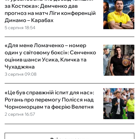
за Костюка»: Демченко дав
прогноз на матч Ліги конференцій
Динамо – Карабах
5 серпня 18:54
«Для мене Ломаченко – номер
один у світовому боксі»: Сенченко
оцінив шанси Усика, Кличка та
Чухаджяна
3 серпня 09:08
«Це був справжній іспит для нас»:
Ротань про перемогу Полісся над
Чорноморцем та феєрію Велетня
2 серпня 16:57