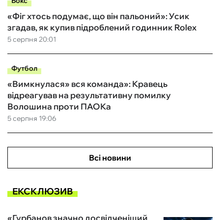
Бокс
«Фіг хтось подумає, що він пальоний»: Усик
згадав, як купив підроблений годинник Rolex
5 серпня 20:01
Футбол
«Вимкнулася» вся команда»: Кравець
відреагував на результативну помилку
Волошина проти ПАОКа
5 серпня 19:06
Всі новини
ЕКСКЛЮЗИВ
«Гурбанов значно досвідченіший