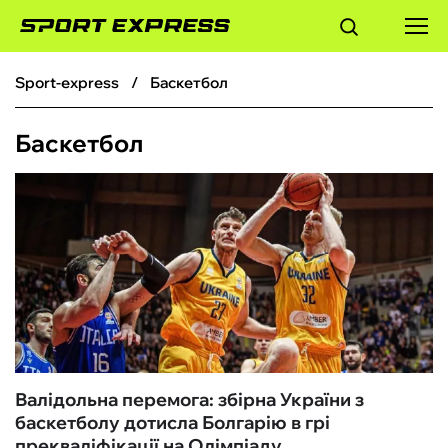
sport-express
Баскетбол
ФУТБОЛ
Баскетбол
БАСКЕТБОЛ
БОКС
ХОКЕЙ
ТЕНІС
КІБЕРСПОРТ
Валідольна перемога: збірна України з
баскетболу дотисла Болгарію в грі
ЧС-2026
прекваліфікації на Олімпіаду