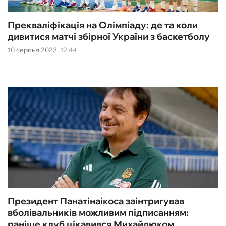
Прекваліфікація на Олімпіаду: де та коли
дивитися матчі збірної України з баскетболу
10 серпня 2023, 12:44
Президент Панатінаікоса заінтригував
вболівальників можливим підписанням:
раніше клуб цікавився Михайлюком