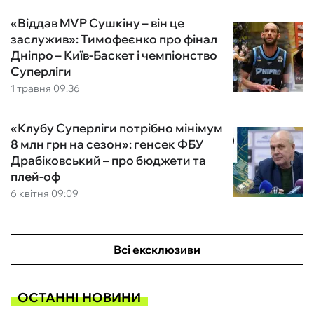
«Віддав MVP Сушкіну – він це
заслужив»: Тимофеєнко про фінал
Дніпро – Київ-Баскет і чемпіонство
Суперліги
1 травня 09:36
«Клубу Суперліги потрібно мінімум
8 млн грн на сезон»: генсек ФБУ
Драбіковський – про бюджети та
плей-оф
6 квітня 09:09
Всі ексклюзиви
ОСТАННІ НОВИНИ