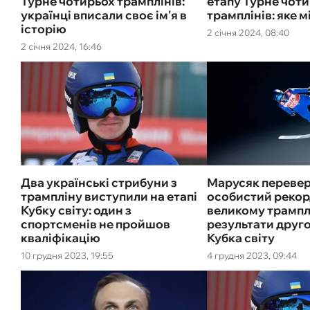
Турне чотирьох трамплінів:
етапу Турне чот
українці вписали своє ім'я в
трамплінів: яке м
історію
2 січня 2024, 08:40
2 січня 2024, 16:46
Два українські стрибуни з
Марусяк переве
трампліну виступили на етапі
особистий рекор
Кубку світу: один з
великому трамплі
спортсменів не пройшов
результати друго
кваліфікацію
Кубка світу
10 грудня 2023, 19:55
4 грудня 2023, 09:44