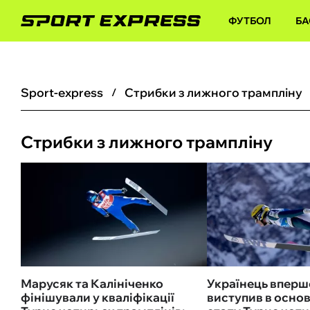
ФУТБОЛ
БА
sport-express
Стрибки з лижного трампліну
Стрибки з лижного трампліну
Марусяк та Калініченко
Українець вперше
фінішували у кваліфікації
виступив в осно