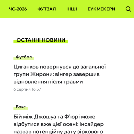
ЧС-2026
ФУТЗАЛ
ІНШІ
БУКМЕКЕРИ
ОСТАННІ НОВИНИ
Футбол
Циганков повернувся до загальної
групи Жирони: вінгер завершив
відновлення після травми
6 серпня 16:57
Бокс
Бій між Джошуа та Ф'юрі може
відбутися вже цієї осені: інсайдер
назвав потенційну дату зіркового