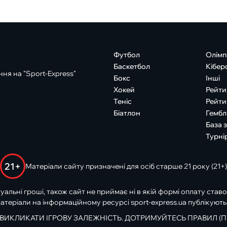
Футбол
Олімп
Баскетбол
Кібер
ня на "Sport-Express"
Бокс
Інші
Хокей
Рейти
Теніс
Рейти
Біатлон
Гембл
База 
Турні
21+
Матеріали сайту призначені для осіб старше 21 року (21+)
туальні гроші, також сайт не приймає ні в якій формі оплату ставо
атеріали на інформаційному ресурсі sport-express.ua публікують
 ВИКЛИКАТИ ІГРОВУ ЗАЛЕЖНІСТЬ. ДОТРИМУЙТЕСЬ ПРАВИЛ (П