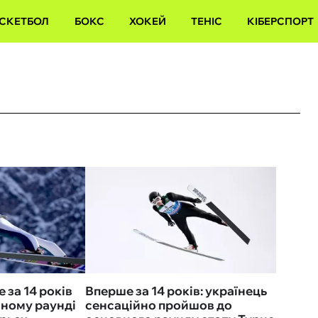
СКЕТБОЛ
БОКС
ХОКЕЙ
ТЕНІС
КІБЕРСПОРТ
 за 14 років
Вперше за 14 років: українець
вному раунді
сенсаційно пройшов до