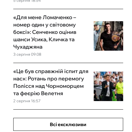
5 серпня 18:54
«Для мене Ломаченко –
номер один у світовому
боксі»: Сенченко оцінив
шанси Усика, Кличка та
Чухаджяна
3 серпня 09:08
«Це був справжній іспит для
нас»: Ротань про перемогу
Полісся над Чорноморцем
та феєрію Велетня
2 серпня 16:57
Всі ексклюзиви