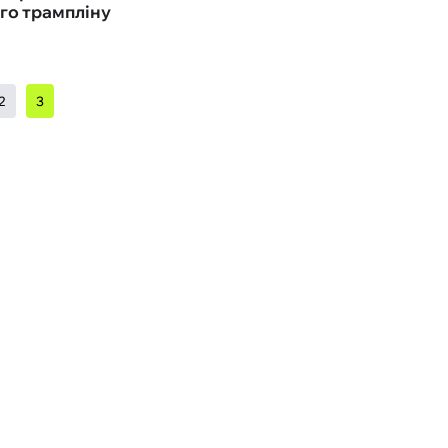
го трампліну
2
3