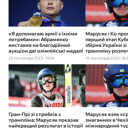
«Я допомагаю армії з їхніми
Марусяк і Ко про
потребами»: Абраменко
перший етап Кубк
виставив на благодійний
збірна України зі
аукціон дві олімпійські медалі
трампліну розпо
23 листопада 2023, 14:56
15 листопада 2023, 18:
Гран-Прі зі стрибків з
Марусяк взяв «ср
трампліна: Марусяк показав
змаганнях в Чехі
найкращий результат в історії
міжнародний тур