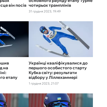
ирьох
основного раунду етапу Турне
ісце він посів
чотирьох трамплінів
31 грудня 2023, 19:49
ршив
Українці кваліфікувалися до
д на
першого особистого старту
ні:
Кубка світу: результати
го етапу
відбору у Ліллехаммері
1 грудня 2023, 21:07