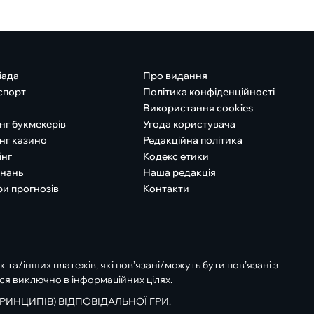
іада
Про видання
спорт
Політика конфіденційності
Використання cookies
нг букмекерів
Угода користувача
нг казино
Редакційна політика
інг
Кодекс етики
знань
Наша редакція
ри прогнозів
Контакти
к та/інших платежів, які пов’язані/можуть бути пов’язані з
ся виключно в інформаційних цілях.
РИНЦИПІВ) ВІДПОВІДАЛЬНОЇ ГРИ.