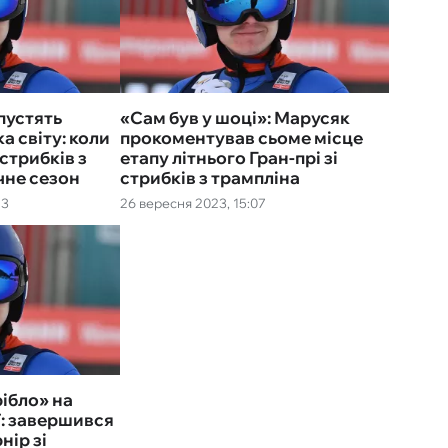
пустять
«Сам був у шоці»: Марусяк
а світу: коли
прокоментував сьоме місце
 стрибків з
етапу літнього Гран-прі зі
чне сезон
стрибків з трампліна
23
26 вересня 2023, 15:07
ібло» на
ї: завершився
нір зі