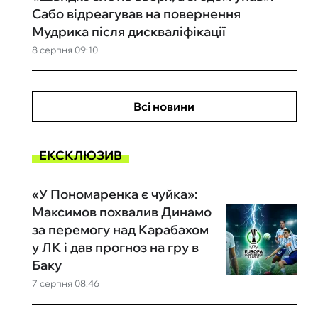
Сабо відреагував на повернення
Мудрика після дискваліфікації
8 серпня 09:10
Всі новини
ЕКСКЛЮЗИВ
«У Пономаренка є чуйка»:
Максимов похвалив Динамо
за перемогу над Карабахом
у ЛК і дав прогноз на гру в
Баку
7 серпня 08:46