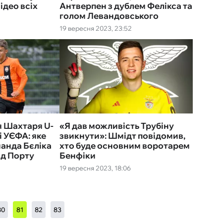
відео всіх
Антверпен з дублем Фелікса та
голом Левандовського
19 вересня 2023, 23:52
я Шахтаря U-
«Я дав можливість Трубіну
і УЄФА: яке
звикнути»: Шмідт повідомив,
манда Бєліка
хто буде основним воротарем
ід Порту
Бенфіки
19 вересня 2023, 18:06
80
81
82
83