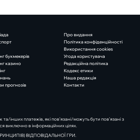
іада
Про видання
спорт
Політика конфіденційності
Використання cookies
нг букмекерів
Угода користувача
нг казино
Редакційна політика
інг
Кодекс етики
знань
Наша редакція
ри прогнозів
Контакти
к та/інших платежів, які пов’язані/можуть бути пов’язані з
ся виключно в інформаційних цілях.
РИНЦИПІВ) ВІДПОВІДАЛЬНОЇ ГРИ.