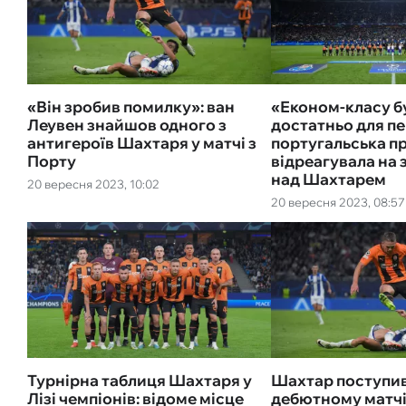
«Він зробив помилку»: ван
«Економ-класу б
Леувен знайшов одного з
достатньо для п
антигероїв Шахтаря у матчі з
португальська п
Порту
відреагувала на 
над Шахтарем
20 вересня 2023, 10:02
20 вересня 2023, 08:57
Турнірна таблиця Шахтаря у
Шахтар поступив
Лізі чемпіонів: відоме місце
дебютному матчі