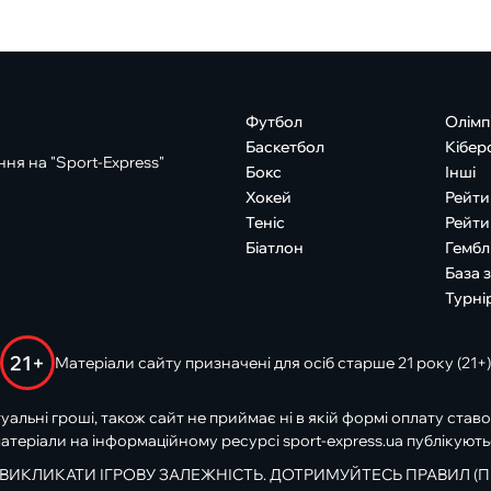
Футбол
Олімп
Баскетбол
Кібер
ня на "Sport-Express"
Бокс
Інші
Хокей
Рейти
Теніс
Рейти
Біатлон
Гембл
База 
Турні
21+
Матеріали сайту призначені для осіб старше 21 року (21+)
туальні гроші, також сайт не приймає ні в якій формі оплату ставо
атеріали на інформаційному ресурсі sport-express.ua публікують
 ВИКЛИКАТИ ІГРОВУ ЗАЛЕЖНІСТЬ. ДОТРИМУЙТЕСЬ ПРАВИЛ (П