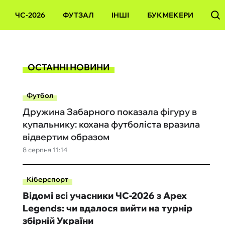
ЧС-2026
ФУТЗАЛ
ІНШІ
БУКМЕКЕРИ
ОСТАННІ НОВИНИ
Футбол
Дружина Забарного показала фігуру в
купальнику: кохана футболіста вразила
відвертим образом
8 серпня 11:14
Кіберспорт
Відомі всі учасники ЧС-2026 з Apex
Legends: чи вдалося вийти на турнір
збірній України