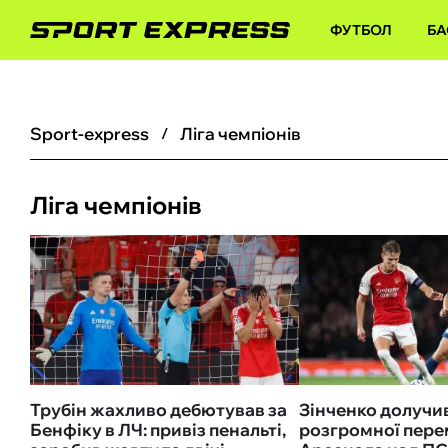
ФУТБОЛ
БА
sport-express
Ліга чемпіонів
Ліга чемпіонів
Трубін жахливо дебютував за
Зінченко долучи
Бенфіку в ЛЧ: привіз пенальті,
розгромної пере