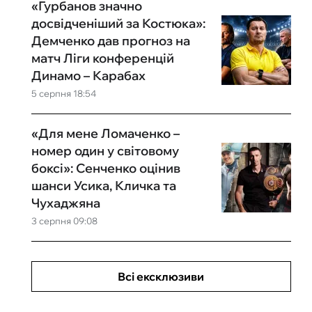
«Гурбанов значно
досвідченіший за Костюка»:
Демченко дав прогноз на
матч Ліги конференцій
Динамо – Карабах
5 серпня 18:54
«Для мене Ломаченко –
номер один у світовому
боксі»: Сенченко оцінив
шанси Усика, Кличка та
Чухаджяна
3 серпня 09:08
Всі ексклюзиви