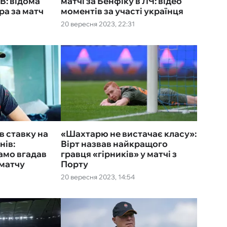
В: відома
матчі за Бенфіку в ЛЧ: відео
ра за матч
моментів за участі українця
20 вересня 2023, 22:31
в ставку на
«Шахтарю не вистачає класу»:
нів:
Вірт назвав найкращого
амо вгадав
гравця «гірників» у матчі з
 матчу
Порту
20 вересня 2023, 14:54