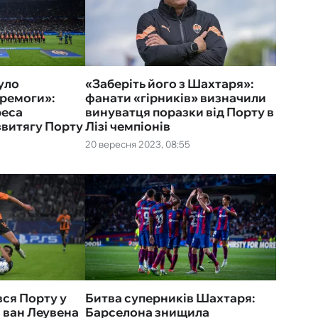
уло
«Заберіть його з Шахтаря»:
еремоги»:
фанати «гірників» визначили
реса
винуватця поразки від Порту в
звитягу Порту
Лізі чемпіонів
20 вересня 2023, 08:55
ся Порту у
Битва суперників Шахтаря:
 ван Леувена
Барселона знищила