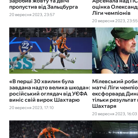
заробив жовту та двічі
Арсенала над ПС
пропустив від Зальцбурга
оцінка Олександ
Ліги чемпіонів
20 вересня 2023, 23:57
20 вересня 2023, 23:55
«В перші 30 хвилин була
Мілевський роби
завдана надто велика шкода»:
матчі Ліги чемпіо
російський оглядач від УЄФА
ексфорвард Дин
виніс свій вирок Шахтарю
тільки результат
Шахтаря
20 вересня 2023, 17:10
20 вересня 2023, 16:03