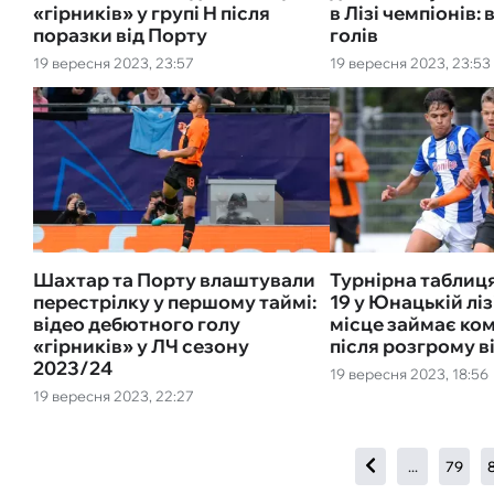
«гірників» у групі H після
в Лізі чемпіонів: 
поразки від Порту
голів
19 вересня 2023, 23:57
19 вересня 2023, 23:53
Шахтар та Порту влаштували
Турнірна таблиц
перестрілку у першому таймі:
19 у Юнацькій ліз
відео дебютного голу
місце займає ко
«гірників» у ЛЧ сезону
після розгрому в
2023/24
19 вересня 2023, 18:56
19 вересня 2023, 22:27
...
79