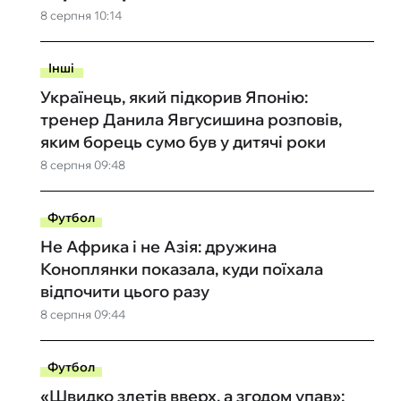
8 серпня 10:14
Інші
Українець, який підкорив Японію:
тренер Данила Явгусишина розповів,
яким борець сумо був у дитячі роки
8 серпня 09:48
Футбол
Не Африка і не Азія: дружина
Коноплянки показала, куди поїхала
відпочити цього разу
8 серпня 09:44
Футбол
«Швидко злетів вверх, а згодом упав»: