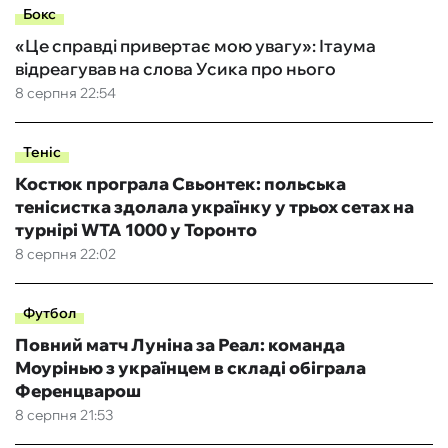
Бокс
«Це справді привертає мою увагу»: Ітаума
відреагував на слова Усика про нього
8 серпня 22:54
Теніс
Костюк програла Свьонтек: польська
тенісистка здолала українку у трьох сетах на
турнірі WTA 1000 у Торонто
8 серпня 22:02
Футбол
Повний матч Луніна за Реал: команда
Моурінью з українцем в складі обіграла
Ференцварош
8 серпня 21:53