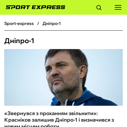
sport-express
Дніпро-1
ФУТБОЛ
Дніпро-1
БАСКЕТБОЛ
БОКС
ХОКЕЙ
ТЕНІС
КІБЕРСПОРТ
«Звернувся з проханням звільнити»:
Красніков залишив Дніпро-1 і визначився з
ЧС-2026
новим місцем роботи