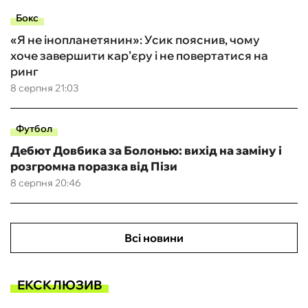
Бокс
«Я не інопланетянин»: Усик пояснив, чому
хоче завершити кар’єру і не повертатися на
ринг
8 серпня 21:03
Футбол
Дебют Довбика за Болонью: вихід на заміну і
розгромна поразка від Пізи
8 серпня 20:46
Всі новини
ЕКСКЛЮЗИВ