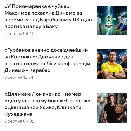
«У Пономаренка є чуйка»:
Максимов похвалив Динамо за
перемогу над Карабахом у ЛК і дав
прогноз на гру в Баку
7 серпня 08:46
«Гурбанов значно досвідченіший
за Костюка»: Демченко дав
прогноз на матч Ліги конференцій
Динамо – Карабах
5 серпня 18:54
«Для мене Ломаченко – номер
один у світовому боксі»: Сенченко
оцінив шанси Усика, Кличка та
Чухаджяна
3 серпня 09:08