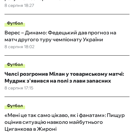
8 серпня 18:27
Футбол
Верес – Динамо: Федецький дав прогноз на
матч другого туру чемпіонату України
8 серпня 18:02
Футбол
Челсі розгромив Мілан у товариському матчі:
Мудрик з'явився на полі з лави запасних
8 серпня 17:15
Футбол
«Мені це так само цікаво, як і фанатам»: Пищур
оцінив ситуацію навколо майбутнього
Циганкова в Жироні