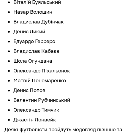
Віталій Буяльський
Назар Волошин
Владислав Дубінчак
Денис Дикий
Едуардо Герреро
Владислав Кабаєв
Шола Огундана
Олександр Піхальонок
Матвій Пономаренко
Денис Попов
Валентин Рубчинський
Олександр Тимчик
Джастін Лонвейк
Деякі футболісти пройдуть медогляд пізніше та