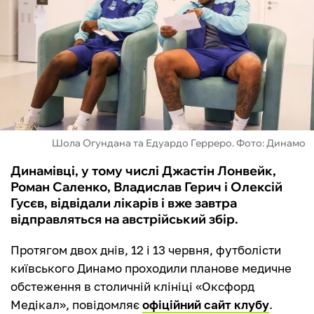
ФУТЗАЛ
ІНШІ
БУКМЕКЕРИ
Шола Огундана та Едуардо Герреро. Фото: Динамо
Динамівці, у тому числі Джастін Лонвейк,
Роман Саленко, Владислав Герич і Олексій
Гусєв, відвідали лікарів і вже завтра
відправляться на австрійський збір.
Протягом двох днів, 12 і 13 червня, футболісти
київського Динамо проходили планове медичне
обстеження в столичній клініці «Оксфорд
Медікал», повідомляє
офіційний сайт клубу
.