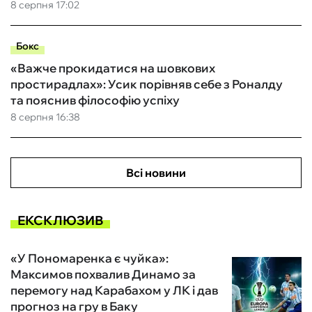
8 серпня 17:02
Бокс
«Важче прокидатися на шовкових
простирадлах»: Усик порівняв себе з Роналду
та пояснив філософію успіху
8 серпня 16:38
Всі новини
ЕКСКЛЮЗИВ
«У Пономаренка є чуйка»:
Максимов похвалив Динамо за
перемогу над Карабахом у ЛК і дав
прогноз на гру в Баку