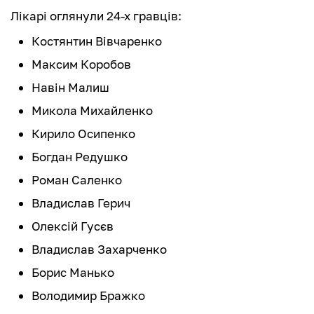
Лікарі оглянули 24-х гравців:
Костянтин Вівчаренко
Максим Коробов
Навін Малиш
Микола Михайленко
Кирило Осипенко
Богдан Редушко
Роман Саленко
Владислав Герич
Олексій Гусєв
Владислав Захарченко
Борис Манько
Володимир Бражко