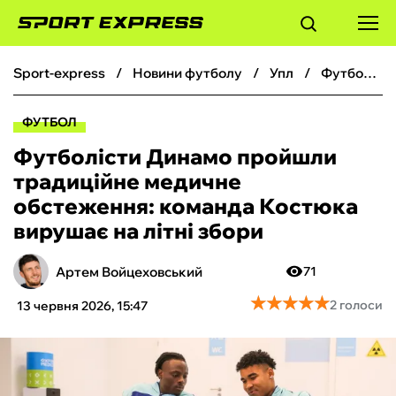
sport-express
новини футболу
упл
Футболісти Динамо пройшли традиційне медичне обстеження: команда Костюка вирушає на літні збори
ФУТБОЛ
ФУТБОЛ
БАСКЕТБОЛ
Футболісти Динамо пройшли
традиційне медичне
БОКС
обстеження: команда Костюка
вирушає на літні збори
ХОКЕЙ
Артем Войцеховський
71
ТЕНІС
★
★
★
★
★
★
★
★
★
★
2 голоси
13 червня 2026, 15:47
КІБЕРСПОРТ
ЧС-2026