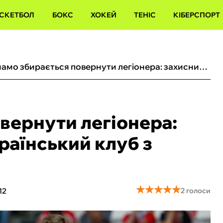
СКЕТБОЛ
БОКС
ХОКЕЙ
ТЕНІС
КІБЕРСПОРТ
Динамо збирається повернути легіонера: захисник не грав за український клуб з листопада 2022 року
вернути легіонера:
країнський клуб з
★
★
★
★
★
★
★
★
★
★
12
2 голоси