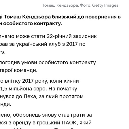
Томаш Кендзьора. Фото: Getty Images
щі Томаш Кендзьора близький до повернення в
и особистого контракту.
Динамо може стати 32-річний захисник
ав за український клуб з 2017 по
rs
.
погодив умови особистого контракту
старої команди.
 влітку 2017 року, коли кияни
1,5 мільйона євро. На початку
увся до Леха, за який протягом
енди.
ено, оборонець знову став грати за
ився в оренду в грецький ПАОК, який