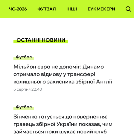
ЧС-2026
ФУТЗАЛ
ІНШІ
БУКМЕКЕРИ
ОСТАННІ НОВИНИ
Футбол
Мільйон євро не допоміг: Динамо
отримало відмову у трансфері
колишнього захисника збірної Англії
5 серпня 22:40
Футбол
Зінченко готується до повернення:
гравець збірної України показав, чим
займається поки шукає новий клуб