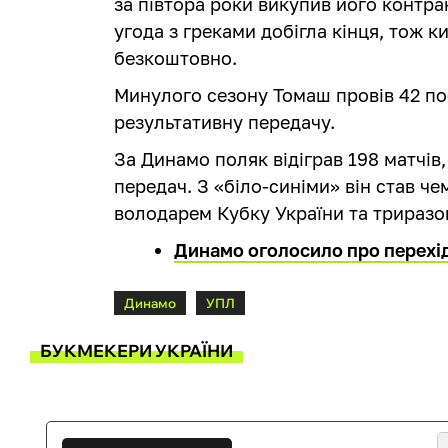
за півтора роки викупив його контрак
угода з греками добігла кінця, тож 
безкоштовно.
Минулого сезону Томаш провів 42 по
результативну передачу.
За Динамо поляк відіграв 198 матчів, 
передач. З «біло-синіми» він став ч
володарем Кубку України та триразо
Динамо оголосило про перехід
Динамо
УПЛ
БУКМЕКЕРИ УКРАЇНИ