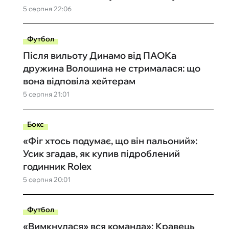
5 серпня 22:06
Футбол
Після вильоту Динамо від ПАОКа
дружина Волошина не стрималася: що
вона відповіла хейтерам
5 серпня 21:01
Бокс
«Фіг хтось подумає, що він пальоний»:
Усик згадав, як купив підроблений
годинник Rolex
5 серпня 20:01
Футбол
«Вимкнулася» вся команда»: Кравець