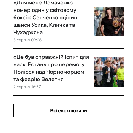
«Для мене Ломаченко –
номер один у світовому
боксі»: Сенченко оцінив
шанси Усика, Кличка та
Чухаджяна
3 серпня 09:08
«Це був справжній іспит для
нас»: Ротань про перемогу
Полісся над Чорноморцем
та феєрію Велетня
2 серпня 16:57
Всі ексклюзиви