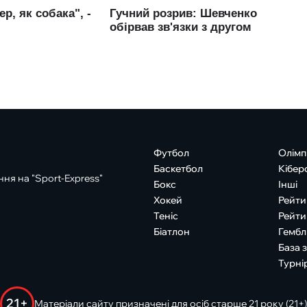
Футбол
Олімп
Баскетбол
Кібер
ня на "Sport-Express"
Бокс
Інші
Хокей
Рейти
Теніс
Рейти
Біатлон
Гембл
База 
Турні
21+
Матеріали сайту призначені для осіб старше 21 року (21+)