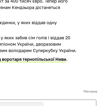
т за 400 тисяч євро. Тепер його
киянам Кендзьора дістанеться
єдинки, у яких віддав одну
у яких забив сім голів і віддав 20
емпіоном України, дворазовим
вим володарем Суперкубку України.
 воротаря тернопільської Ниви
.
Реклама