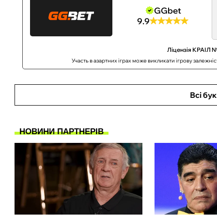
GGbet
9.9
Ліцензія КРАІЛ №
Участь в азартних іграх може викликати ігрову залежні
Всі бу