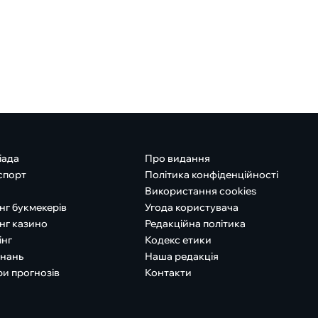
іада
Про видання
спорт
Політика конфіденційності
Використання cookies
нг букмекерів
Угода користувача
нг казино
Редакційна політика
інг
Кодекс етики
знань
Наша редакція
ри прогнозів
Контакти