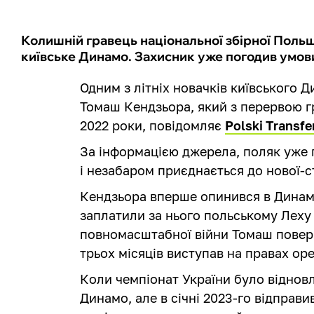
Колишній гравець національної збірної Поль
київське Динамо. Захисник уже погодив умов
Одним з літніх новачків київського 
Томаш Кендзьора, який з перервою гр
2022 роки, повідомляє
Polski Transfe
За інформацією джерела, поляк уже 
і незабаром приєднається до нової-
Кендзьора вперше опинився в Динамо
заплатили за нього польському Леху 
повномасштабної війни Томаш поверн
трьох місяців виступав на правах ор
Коли чемпіонат України було відновл
Динамо, але в січні 2023-го відправ