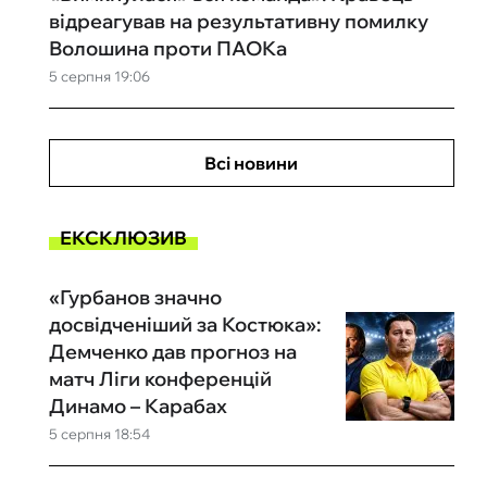
відреагував на результативну помилку
Волошина проти ПАОКа
5 серпня 19:06
Всі новини
ЕКСКЛЮЗИВ
«Гурбанов значно
досвідченіший за Костюка»:
Демченко дав прогноз на
матч Ліги конференцій
Динамо – Карабах
5 серпня 18:54