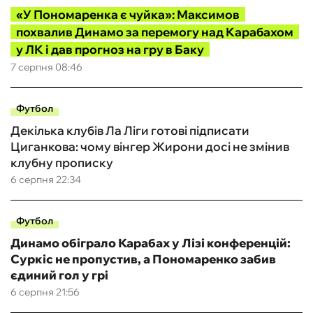
«У Пономаренка є чуйка»: Максимов
похвалив Динамо за перемогу над Карабахом
у ЛК і дав прогноз на гру в Баку
7 серпня 08:46
Футбол
Декілька клубів Ла Ліги готові підписати
Циганкова: чому вінгер Жирони досі не змінив
клубну прописку
6 серпня 22:34
Футбол
Динамо обіграло Карабах у Лізі конференцій:
Суркіс не пропустив, а Пономаренко забив
єдиний гол у грі
6 серпня 21:56