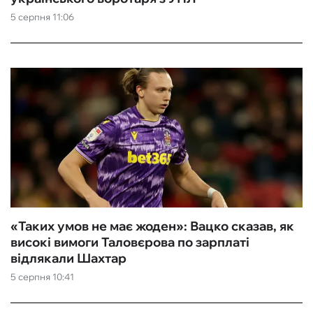
5 серпня 11:06
ФУТЗАЛ
ІНШІ
БУКМЕКЕРИ
«Таких умов не має жоден»: Вацко сказав, як
високі вимоги Таловєрова по зарплаті
відлякали Шахтар
5 серпня 10:41