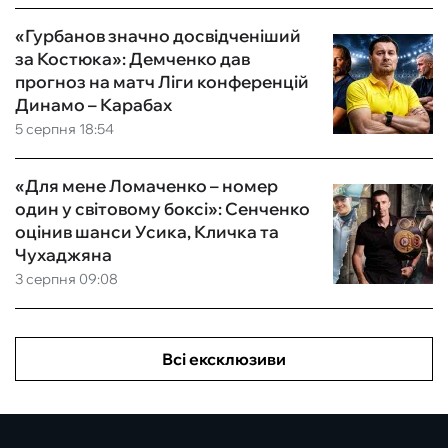
«Гурбанов значно досвідченіший
за Костюка»: Демченко дав
прогноз на матч Ліги конференцій
Динамо – Карабах
5 серпня 18:54
«Для мене Ломаченко – номер
один у світовому боксі»: Сенченко
оцінив шанси Усика, Кличка та
Чухаджяна
3 серпня 09:08
Всі ексклюзиви