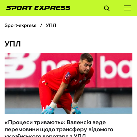
sport-express
УПЛ
ФУТБОЛ
УПЛ
БАСКЕТБОЛ
БОКС
ХОКЕЙ
ТЕНІС
КІБЕРСПОРТ
«Процеси тривають»: Валенсія веде
перемовини щодо трансферу відомого
ЧС-2026
українського воротаря з УПЛ