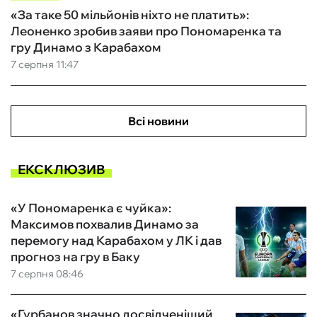
«За таке 50 мільйонів ніхто не платить»:
Леоненко зробив заяви про Пономаренка та
гру Динамо з Карабахом
7 серпня 11:47
Всі новини
ЕКСКЛЮЗИВ
«У Пономаренка є чуйка»:
Максимов похвалив Динамо за
перемогу над Карабахом у ЛК і дав
прогноз на гру в Баку
7 серпня 08:46
«Гурбанов значно досвідченіший