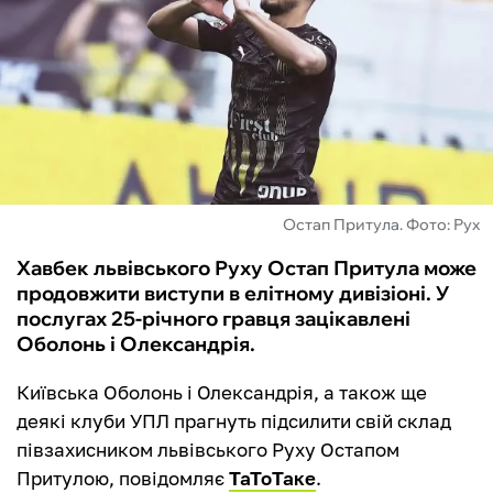
ФУТЗАЛ
ІНШІ
БУКМЕКЕРИ
Остап Притула. Фото: Рух
Хавбек львівського Руху Остап Притула може
продовжити виступи в елітному дивізіоні. У
послугах 25-річного гравця зацікавлені
Оболонь і Олександрія.
Київська Оболонь і Олександрія, а також ще
деякі клуби УПЛ прагнуть підсилити свій склад
півзахисником львівського Руху Остапом
Притулою, повідомляє
ТаТоТаке
.