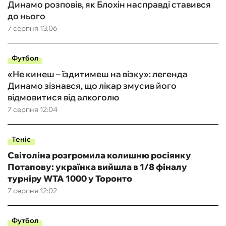
Динамо розповів, як Блохін насправді ставився
до нього
7 серпня 13:06
Футбол
«Не кинеш – їздитимеш на візку»: легенда
Динамо зізнався, що лікар змусив його
відмовитися від алкоголю
7 серпня 12:04
Теніс
Світоліна розгромила колишню росіянку
Потапову: українка вийшла в 1/8 фіналу
турніру WTA 1000 у Торонто
7 серпня 12:02
Футбол