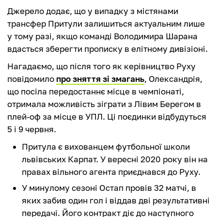
Джерело додає, що у випадку з містянами
трансфер Притули залишиться актуальним лише
у тому разі, якщо команді Володимира Шарана
вдасться зберегти прописку в елітному дивізіоні.
Нагадаємо, що після того як керівництво Руху
повідомило
про зняття зі змагань
, Олександрія,
що посіла передостаннє місце в чемпіонаті,
отримала можливість зіграти з Лівим Берегом в
плей-оф за місце в УПЛ. Ці поєдинки відбудуться
5 і 9 червня.
Притула є вихованцем футбольної школи
львівських Карпат. У вересні 2020 року він на
правах вільного агента приєднався до Руху.
У минулому сезоні Остап провів 32 матчі, в
яких забив один гол і віддав дві результативні
передачі. Його контракт діє до наступного