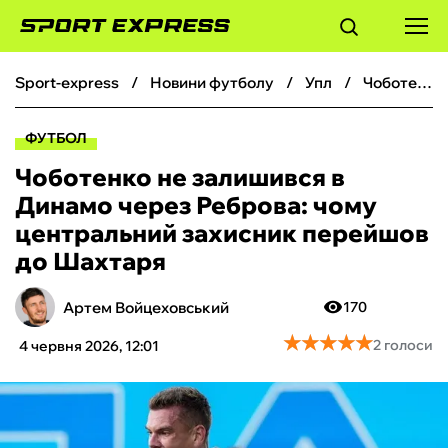
sport-express
новини футболу
упл
Чоботенко не залишився в Динамо через Реброва: чому центральний захисник перейшов до Шахтаря
ФУТБОЛ
ФУТБОЛ
БАСКЕТБОЛ
Чоботенко не залишився в
Динамо через Реброва: чому
БОКС
центральний захисник перейшов
до Шахтаря
ХОКЕЙ
Артем Войцеховський
170
ТЕНІС
★
★
★
★
★
★
★
★
★
★
2 голоси
4 червня 2026, 12:01
КІБЕРСПОРТ
ЧС-2026