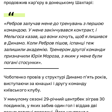
продовжив кар’єру в донецькому Шахтарі:
«Ребров залучав мене до тренувань з першою
командою. У мене закінчувався контракт, і
Мельгоса казав, що вони хочуть, щоб я лишився
в Динамо. Коли Ребров пішов, іспанці теж
залишили академію. Тренером другої команди
призначили Юрія Мороза, з яким у мене були
погані стосунки».
Чоботенко провів у структурі Динамо п’ять років,
виступаючи за юнацькі і другу команду
київського клубу.
У минулому сезоні 29-річний центрбек зіграв 30
поєдинків, у яких забив один гол і віддав дві
результативні передачі. Його контракт з