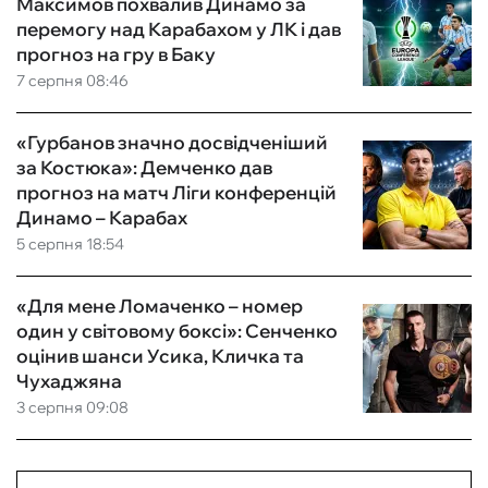
Максимов похвалив Динамо за
перемогу над Карабахом у ЛК і дав
прогноз на гру в Баку
7 серпня 08:46
«Гурбанов значно досвідченіший
за Костюка»: Демченко дав
прогноз на матч Ліги конференцій
Динамо – Карабах
5 серпня 18:54
«Для мене Ломаченко – номер
один у світовому боксі»: Сенченко
оцінив шанси Усика, Кличка та
Чухаджяна
3 серпня 09:08