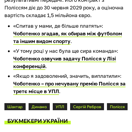
Поліссям діє до 30 червня 2029 року, а оціночна
вартість складає 1,5 мільйона євро.
«Спитав у мами, де більше платять»:
Чоботенко згадав, як обирав між футболом
та іншим видом спорту
.
«У тому році у нас була ще сира команда»:
Чоботенко озвучив задачу Полісся у Лізі
конференцій
.
«Якщо я задоволений, значить, виплатили»:
Чоботенко – про нечувану премію Полісся за
третє місце в УПЛ
.
Шахтар
Динамо
УПЛ
Сергій Ребров
Полісся
БУКМЕКЕРИ УКРАЇНИ