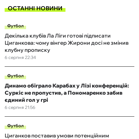
ОСТАННІ НОВИНИ
Футбол
Декілька клубів Ла Ліги готові підписати
Циганкова: чому вінгер Жирони досі не змінив
клубну прописку
6 серпня 22:34
Футбол
Динамо обіграло Карабах у Лізі конференцій:
Суркіс не пропустив, а Пономаренко забив
єдиний гол у грі
6 серпня 21:56
Футбол
Циганков поставив умови потенційним