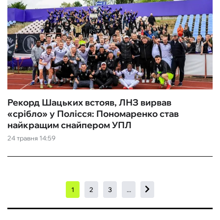
Рекорд Шацьких встояв, ЛНЗ вирвав
«срібло» у Полісся: Пономаренко став
найкращим снайпером УПЛ
24 травня 14:59
1
2
3
...