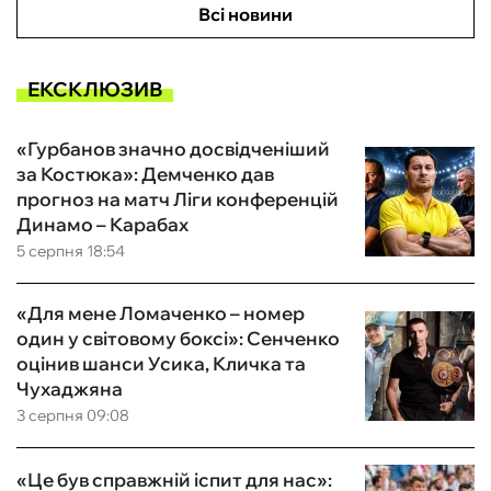
Всі новини
ЕКСКЛЮЗИВ
«Гурбанов значно досвідченіший
за Костюка»: Демченко дав
прогноз на матч Ліги конференцій
Динамо – Карабах
5 серпня 18:54
«Для мене Ломаченко – номер
один у світовому боксі»: Сенченко
оцінив шанси Усика, Кличка та
Чухаджяна
3 серпня 09:08
«Це був справжній іспит для нас»: