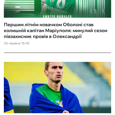
Першим літнім новачком Оболоні став
колишній капітан Маріуполя: минулий сезон
півзахисник провів в Олександрії
26 червня 16:45