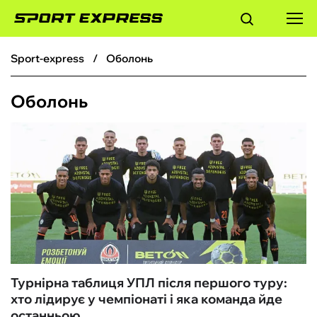
sport-express
Оболонь
ФУТБОЛ
Оболонь
БАСКЕТБОЛ
БОКС
ХОКЕЙ
ТЕНІС
КІБЕРСПОРТ
Турнірна таблиця УПЛ після першого туру:
хто лідирує у чемпіонаті і яка команда йде
ЧС-2026
останньою