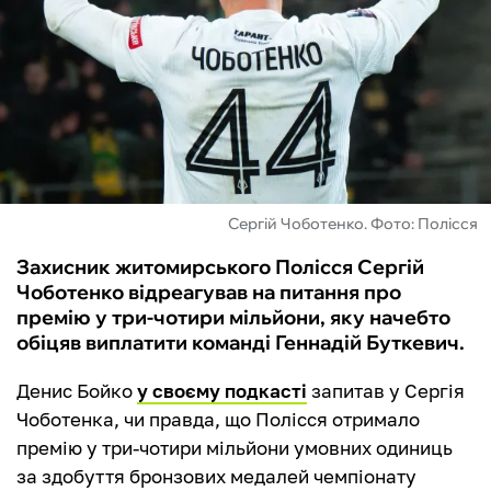
ФУТЗАЛ
ІНШІ
БУКМЕКЕРИ
Сергій Чоботенко. Фото: Полісся
Захисник житомирського Полісся Сергій
Чоботенко відреагував на питання про
премію у три-чотири мільйони, яку начебто
обіцяв виплатити команді Геннадій Буткевич.
Денис Бойко
у своєму подкасті
запитав у Сергія
Чоботенка, чи правда, що Полісся отримало
премію у три-чотири мільйони умовних одиниць
за здобуття бронзових медалей чемпіонату