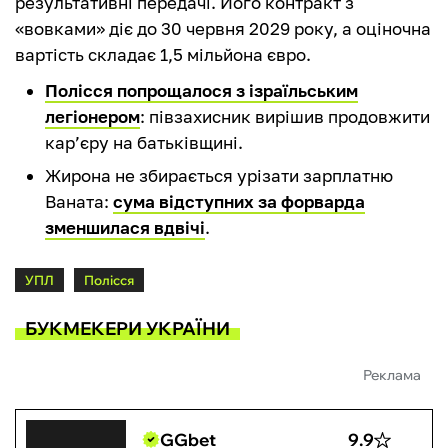
результативні передачі. Його контракт з
«вовками» діє до 30 червня 2029 року, а оціночна
вартість складає 1,5 мільйона євро.
Полісся попрощалося з ізраїльським
легіонером
: півзахисник вирішив продовжити
кар’єру на батьківщині.
Жирона не збирається урізати зарплатню
Ваната:
сума відступних за форварда
зменшилася вдвічі
.
УПЛ
Полісся
БУКМЕКЕРИ УКРАЇНИ
Реклама
GGbet
9.9