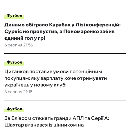
Футбол
Динамо обіграло Карабах у Лізі конференцій:
Суркіс не пропустив, а Пономаренко забив
єдиний гол у грі
6 серпня 21:56
Футбол
Циганков поставив умови потенційним
покупцям: яку зарплату хоче отримувати
українець у новому клубі
6 серпня 21:18
Футбол
За Еліасом стежать гранди АПЛ та Серії А:
Шахтар визнався із цінником на