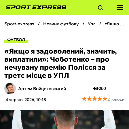
sport-express
новини футболу
упл
«Якщо я задоволений, значить, виплатили»: Чоботенко – про нечувану премію Полісся за третє місце в УПЛ
ФУТБОЛ
ФУТБОЛ
БАСКЕТБОЛ
«Якщо я задоволений, значить,
виплатили»: Чоботенко – про
БОКС
нечувану премію Полісся за
третє місце в УПЛ
ХОКЕЙ
Артем Войцеховський
250
ТЕНІС
★
★
★
★
★
★
★
★
★
★
2 голоси
4 червня 2026, 10:18
КІБЕРСПОРТ
ЧС-2026