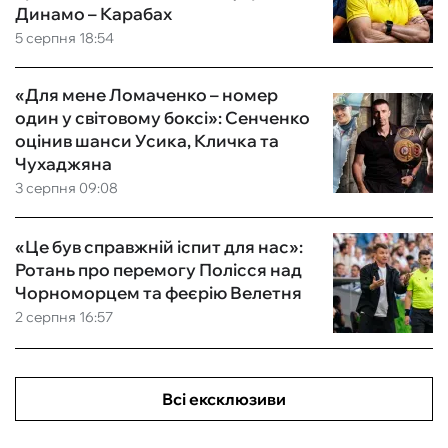
Динамо – Карабах
5 серпня 18:54
«Для мене Ломаченко – номер
один у світовому боксі»: Сенченко
оцінив шанси Усика, Кличка та
Чухаджяна
3 серпня 09:08
«Це був справжній іспит для нас»:
Ротань про перемогу Полісся над
Чорноморцем та феєрію Велетня
2 серпня 16:57
Всі ексклюзиви