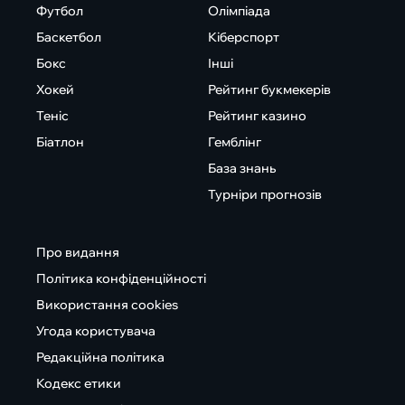
Футбол
Олімпіада
Баскетбол
Кіберспорт
Бокс
Інші
Хокей
Рейтинг букмекерів
Теніс
Рейтинг казино
Біатлон
Гемблінг
База знань
Турніри прогнозів
Про видання
Політика конфіденційності
Використання cookies
Угода користувача
Редакційна політика
Кодекс етики