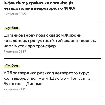
Інфантіно: українська організація
незадоволена непрозорістю ФІФА
7 серпня 22:22
Футбол
Циганков знову поза складом Жирони:
каталонець пропустив п'ятий спаринг поспіль
на тлі чуток про трансфер
7 серпня 21:37
Футбол
УПЛ затвердила розклад четвертого туру:
коли відбудуться матчі Шахтар – Полісся та
Буковина – Динамо
7 серпня 21:11