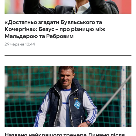
«Достатньо згадати Буяльського та
Кочергіна»: Безус – про різницю між
Мальдерою та Ребровим
29 червня 10:44
Названо найкращого тренера Динамо після