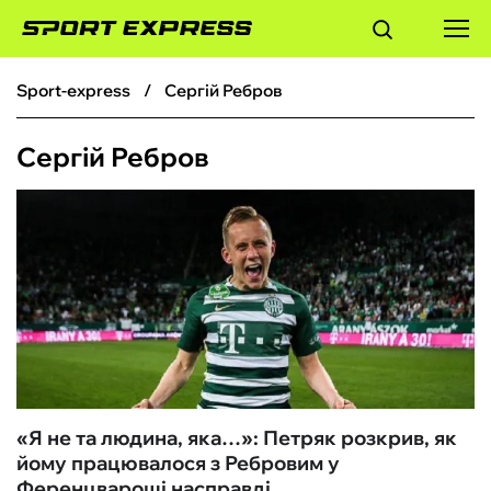
sport-express
Сергій Ребров
ФУТБОЛ
Сергій Ребров
БАСКЕТБОЛ
БОКС
ХОКЕЙ
ТЕНІС
КІБЕРСПОРТ
«Я не та людина, яка…»: Петряк розкрив, як
йому працювалося з Ребровим у
ЧС-2026
Ференцвароші насправді