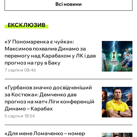
Всі новини
ЕКСКЛЮЗИВ
«У Пономаренка є чуйка»:
Максимов похвалив Динамо за
перемогу над Карабахом у ЛК і дав
прогноз на гру в Баку
7 серпня 08:46
«Гурбанов значно досвідченіший
за Костюка»: Демченко дав
прогноз на матч Ліги конференцій
Динамо – Карабах
5 серпня 18:54
«Для мене Ломаченко – номер