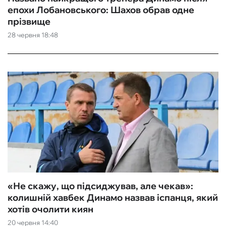
епохи Лобановського: Шахов обрав одне
прізвище
28 червня 18:48
«‎Не скажу, що підсиджував, але чекав»:
колишній хавбек Динамо назвав іспанця, який
хотів очолити киян
20 червня 14:40