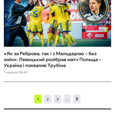
«Як за Реброва, так і з Мальдерою – без
змін»: Левицький розібрав матч Польща –
Україна і похвалив Трубіна
1 червня 08:40
1
2
3
...