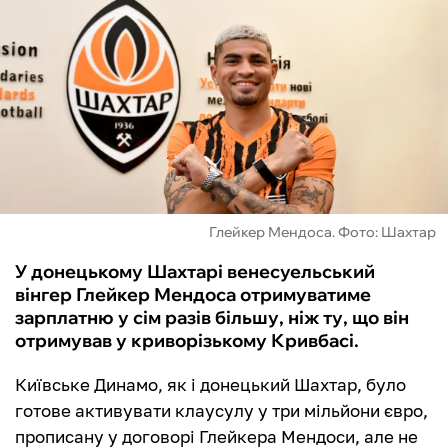
ФУТЗАЛ
ІНШІ
БУКМЕКЕРИ
Глейкер Мендоса. Фото: Шахтар
У донецькому Шахтарі венесуельський
вінгер Глейкер Мендоса отримуватиме
зарплатню у сім разів більшу, ніж ту, що він
отримував у криворізькому Кривбасі.
Київське Динамо, як і донецький Шахтар, було
готове активувати клаусулу у три мільйони євро,
прописану у договорі Глейкера Мендоси, але не