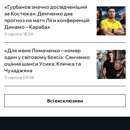
«Гурбанов значно досвідченіший
за Костюка»: Демченко дав
прогноз на матч Ліги конференцій
Динамо – Карабах
5 серпня 18:54
«Для мене Ломаченко – номер
один у світовому боксі»: Сенченко
оцінив шанси Усика, Кличка та
Чухаджяна
3 серпня 09:08
Всі ексклюзиви