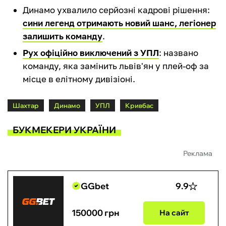
Динамо ухвалило серйозні кадрові рішення:
сини легенд отримають новий шанс, легіонер
залишить команду
.
Рух офіційно виключений з УПЛ
: названо
команду, яка замінить львів'ян у плей-оф за
місце в елітному дивізіоні.
Шахтар
Динамо
УПЛ
Кривбас
БУКМЕКЕРИ УКРАЇНИ
Реклама
GGbet
9.9
150000 грн
На сайт