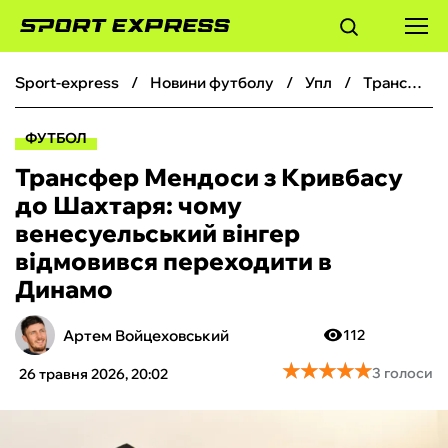
sport-express
новини футболу
упл
Трансфер Мендоси з Кривбасу до Шахтаря: чому венесуельський вінгер відмовився переходити в Динамо
ФУТБОЛ
ФУТБОЛ
БАСКЕТБОЛ
Трансфер Мендоси з Кривбасу
до Шахтаря: чому
БОКС
венесуельський вінгер
відмовився переходити в
ХОКЕЙ
Динамо
ТЕНІС
Артем Войцеховський
112
★
★
★
★
★
★
★
★
★
★
3 голоси
26 травня 2026, 20:02
КІБЕРСПОРТ
ЧС-2026