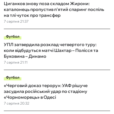
Циганков знову поза складом Жирони:
каталонець пропустив п'ятий спаринг поспіль
на тлі чуток про трансфер
7 серпня 21:37
Футбол
УПЛ затвердила розклад четвертого туру:
коли відбудуться матчі Шахтар – Полісся та
Буковина – Динамо
7 серпня 21:11
Футбол
«Черговий доказ терору»: УАФ рішуче
засудила російський удар по стадіону
«Чорноморець» в Одесі
7 серпня 20:32