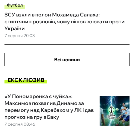
Футбол
ЗСУ взяли в полон Мохамеда Салаха:
єгиптянин розповів, чому пішов воювати проти
України
7 серпня 20:03
Всі новини
ЕКСКЛЮЗИВ
«У Пономаренка є чуйка»:
Максимов похвалив Динамо за
перемогу над Карабахом у ЛК і дав
прогноз на гру в Баку
7 серпня 08:46