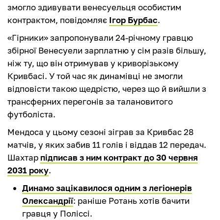
змогло здивувати венесуельця особистим
контрактом, повідомляє
Ігор Бурбас
.
«Гірники» запропонували 24-річному гравцю
збірної Венесуели зарплатню у сім разів більшу,
ніж ту, що він отримував у криворізькому
Кривбасі. У той час як динамівці не змогли
відповісти такою щедрістю, через що й вийшли з
трансферних перегонів за талановитого
футболіста.
Мендоса у цьому сезоні зіграв за Кривбас 28
матчів, у яких забив 11 голів і віддав 12 передач.
Шахтар
підписав з ним контракт до 30 червня
2031 року
.
Динамо зацікавилося одним з легіонерів
Олександрії
: раніше Ротань хотів бачити
гравця у Поліссі.