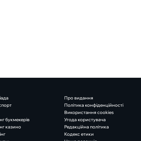
іада
Про видання
спорт
Політика конфіденційності
Використання cookies
нг букмекерів
Угода користувача
нг казино
Редакційна політика
інг
Кодекс етики