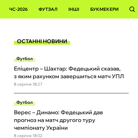
ЧС-2026
ФУТЗАЛ
ІНШІ
БУКМЕКЕРИ
ОСТАННІ НОВИНИ
Футбол
Епіцентр – Шахтар: Федецький сказав,
з яким рахунком завершиться матч УПЛ
8 серпня 18:27
Футбол
Верес – Динамо: Федецький дав
прогноз на матч другого туру
чемпіонату України
8 серпня 18:02