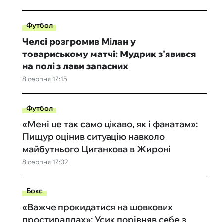
Футбол
Челсі розгромив Мілан у
товариському матчі: Мудрик з'явився
на полі з лави запасних
8 серпня 17:15
Футбол
«Мені це так само цікаво, як і фанатам»:
Пищур оцінив ситуацію навколо
майбутнього Циганкова в Жироні
8 серпня 17:02
Бокс
«Важче прокидатися на шовкових
простирадлах»: Усик порівняв себе з