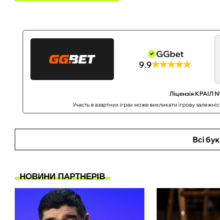
GGbet
9.9
Ліцензія КРАІЛ №
Участь в азартних іграх може викликати ігрову залежні
Всі бу