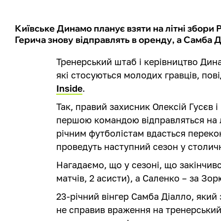
Київське Динамо планує взяти на літні збори 
Герича знову відправлять в оренду, а Самба Д
Тренерський штаб і керівництво Дин
які стосуються молодих гравців, по
Inside
.
Так, правий захисник Олексій Гусєв 
першою командою відправляться на лі
річним футболістам вдасться переко
проведуть наступний сезон у столич
Нагадаємо, що у сезоні, що закінчивс
матчів, 2 асисти), а Саленко – за Зорю
23-річний вінгер Самба Діалло, який 
не справив враження на тренерський 