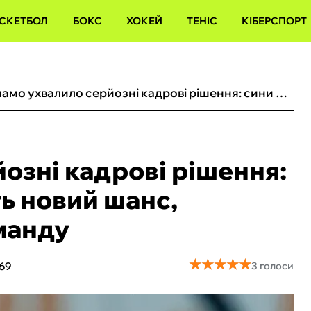
СКЕТБОЛ
БОКС
ХОКЕЙ
ТЕНІС
КІБЕРСПОРТ
Динамо ухвалило серйозні кадрові рішення: сини легенд отримають новий шанс, легіонер залишить команду
озні кадрові рішення:
ь новий шанс,
манду
★
★
★
★
★
★
★
★
★
★
69
3 голоси