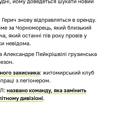
рудні, йому доведеться шукати новий
 Герич знову відправляться в оренду.
тиме за Чорноморець, який близький
, який останні пів року провів у
ки невідома.
ка Александре Пейкрішвілі грузинська
езон.
еного захисника
: житомирський клуб
праці з легіонером.
ПЛ:
названо команду, яка замінить
літному дивізіоні
.