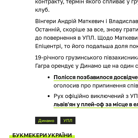
контракту, термін якого спливає у г
клуб.
Вінгери Андрій Маткевич і Владислав
Останній, скоріше за все, знову гра
до повернення в УПЛ. Щодо Маткевича
Епіцентрі, то його подальша доля по
19-річного грузинського півзахисни
Гагра орендує у Динамо ще на один с
Полісся позбавилося досвідч
оголосив про припинення спів
Рух офіційно виключений з У
львів'ян у плей-оф за місце в е
Динамо
УПЛ
БУКМЕКЕРИ УКРАЇНИ