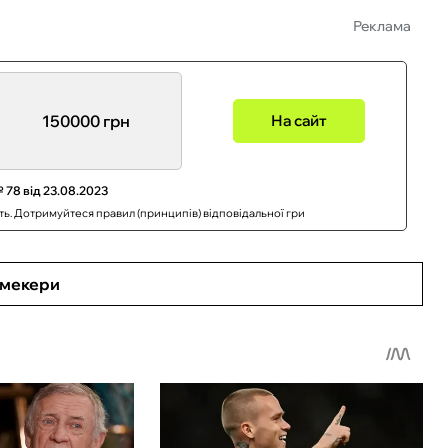
Реклама
150000 грн
На сайт
 78 від 23.08.2023
сть. Дотримуйтеся правил (принципів) відповідальної гри
кмекери