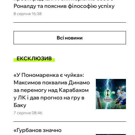
Роналду та пояснив філософію успіху
8 серпня 16:38
Всі новини
ЕКСКЛЮЗИВ
«У Пономаренка є чуйка»:
Максимов похвалив Динамо
за перемогу над Карабахом
у ЛК і дав прогноз на гру в
Баку
7 серпня 08:46
«Гурбанов значно