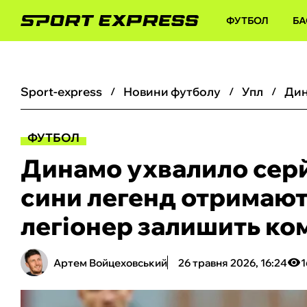
ФУТБОЛ
БА
sport-express
новини футболу
упл
ФУТБОЛ
Динамо ухвалило серй
сини легенд отримают
легіонер залишить ко
Артем Войцеховський
26 травня 2026, 16:24
1