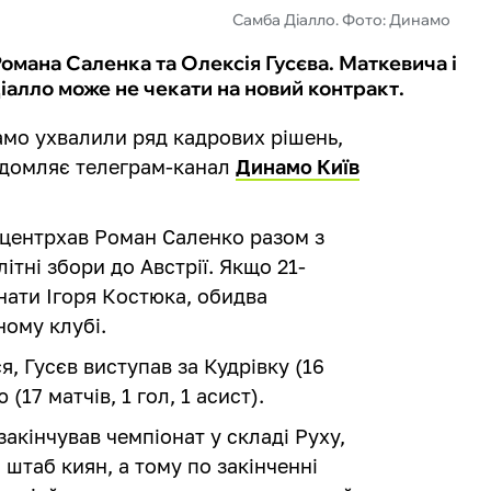
Самба Діалло. Фото: Динамо
Романа Саленка та Олексія Гусєва. Маткевича і
іалло може не чекати на новий контракт.
амо ухвалили ряд кадрових рішень,
відомляє телеграм-канал
Динамо Київ
і центрхав Роман Саленко разом з
тні збори до Австрії. Якщо 21-
нати Ігоря Костюка, обидва
ному клубі.
я, Гусєв виступав за Кудрівку (16
 (17 матчів, 1 гол, 1 асист).
закінчував чемпіонат у складі Руху,
штаб киян, а тому по закінченні