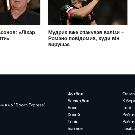
Футбол
Олімп
Баскетбол
Кібер
ня на "Sport-Express"
Бокс
Інші
Хокей
Рейти
Теніс
Рейти
Біатлон
Гембл