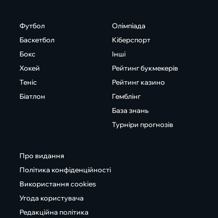
Футбол
Олімпіада
Баскетбол
Кіберспорт
Бокс
Інші
Хокей
Рейтинг букмекерів
Теніс
Рейтинг казино
Біатлон
Гемблінг
База знань
Турніри прогнозів
Про видання
Політика конфіденційності
Використання cookies
Угода користувача
Редакційна політика