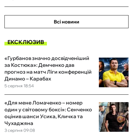
Всі новини
ЕКСКЛЮЗИВ
«Гурбанов значно досвідченіший
за Костюка»: Демченко дав
прогноз на матч Ліги конференцій
Динамо – Карабах
5 серпня 18:54
«Для мене Ломаченко – номер
один у світовому боксі»: Сенченко
оцінив шанси Усика, Кличка та
Чухаджяна
3 серпня 09:08