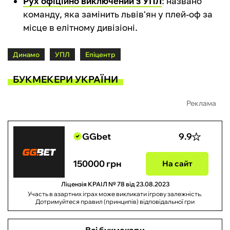
Рух офіційно виключений з УПЛ
: названо
команду, яка замінить львів'ян у плей-оф за
місце в елітному дивізіоні.
Динамо
УПЛ
Епіцентр
БУКМЕКЕРИ УКРАЇНИ
Реклама
GGbet
9.9
150000 грн
На сайт
Ліцензія КРАІЛ № 78 від 23.08.2023
Участь в азартних іграх може викликати ігрову залежність.
Дотримуйтеся правил (принципів) відповідальної гри