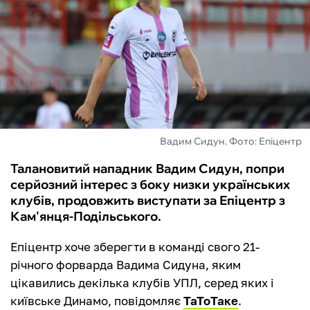
ФУТЗАЛ
ІНШІ
БУКМЕКЕРИ
Вадим Сидун. Фото: Епіцентр
Талановитий нападник Вадим Сидун, попри
серйозний інтерес з боку низки українських
клубів, продовжить виступати за Епіцентр з
Кам'янця-Подільського.
Епіцентр хоче зберегти в команді свого 21-
річного форварда Вадима Сидуна, яким
цікавились декілька клубів УПЛ, серед яких і
київське Динамо, повідомляє
ТаТоТаке
.