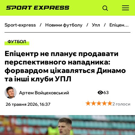
sport-express
новини футболу
упл
Епіцентр не планує продавати перспективного нападника: форвардом цікавляться Динамо та інші клуби УПЛ
ФУТБОЛ
ФУТБОЛ
БАСКЕТБОЛ
Епіцентр не планує продавати
перспективного нападника:
БОКС
форвардом цікавляться Динамо
та інші клуби УПЛ
ХОКЕЙ
Артем Войцеховський
63
ТЕНІС
★
★
★
★
★
★
★
★
★
★
2 голоси
26 травня 2026, 16:37
КІБЕРСПОРТ
ЧС-2026