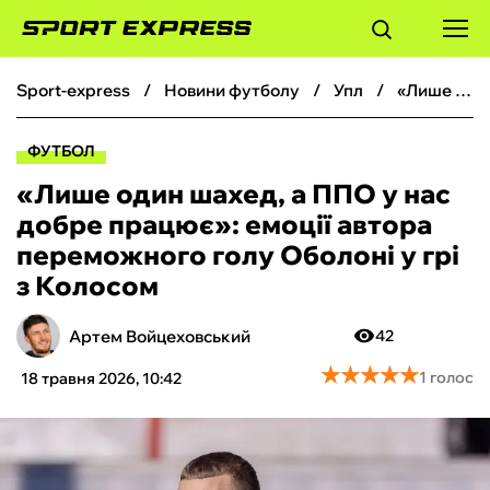
sport-express
новини футболу
упл
«Лише один шахед, а ППО у нас добре працює»: емоції автора переможного голу Оболоні у грі з Колосом
ФУТБОЛ
ФУТБОЛ
БАСКЕТБОЛ
«Лише один шахед, а ППО у нас
добре працює»: емоції автора
БОКС
переможного голу Оболоні у грі
з Колосом
ХОКЕЙ
Артем Войцеховський
42
ТЕНІС
★
★
★
★
★
★
★
★
★
★
1 голос
18 травня 2026, 10:42
КІБЕРСПОРТ
ЧС-2026