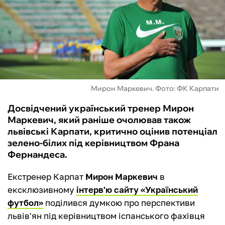
ФУТЗАЛ
ІНШІ
БУКМЕКЕРИ
Мирон Маркевич. Фото: ФК Карпати
Досвідчений український тренер Мирон
Маркевич, який раніше очолював також
львівські Карпати, критично оцінив потенціал
зелено-білих під керівництвом Франа
Фернандеса.
Екстренер Карпат
Мирон Маркевич
в
ексклюзивному
інтерв'ю сайту «Український
футбол»
поділився думкою про перспективи
львів'ян під керівництвом іспанського фахівця