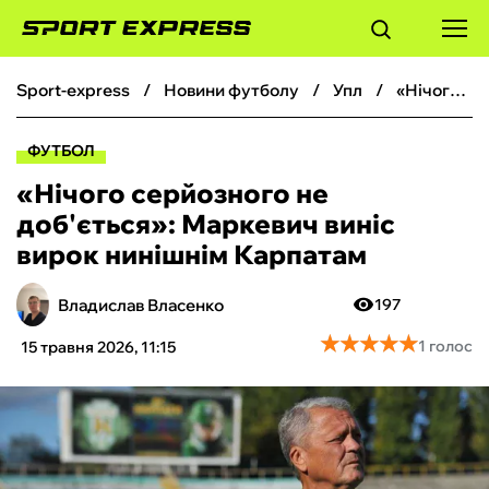
sport-express
новини футболу
упл
«‎Нічого серйозного не доб'ється»: Маркевич виніс вирок нинішнім Карпатам
ФУТБОЛ
ФУТБОЛ
БАСКЕТБОЛ
«‎Нічого серйозного не
доб'ється»: Маркевич виніс
БОКС
вирок нинішнім Карпатам
ХОКЕЙ
Владислав Власенко
197
★
★
★
★
★
★
★
★
★
★
1 голос
15 травня 2026, 11:15
ТЕНІС
КІБЕРСПОРТ
ЧС-2026