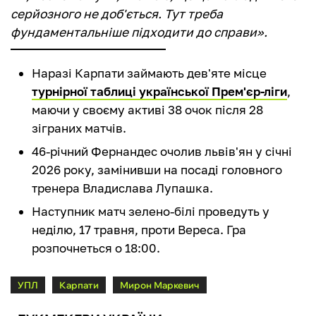
серйозного не доб'ється. Тут треба
фундаментальніше підходити до справи».
Наразі Карпати займають дев'яте місце
турнірної таблиці української Прем'єр-ліги
,
маючи у своєму активі 38 очок після 28
зіграних матчів.
46-річний Фернандес очолив львів'ян у січні
2026 року, замінивши на посаді головного
тренера Владислава Лупашка.
Наступник матч зелено-білі проведуть у
неділю, 17 травня, проти Вереса. Гра
розпочнеться о 18:00.
УПЛ
Карпати
Мирон Маркевич