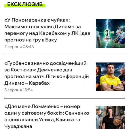
ЕКСКЛЮЗИВ
«У Пономаренка є чуйка»:
Максимов похвалив Динамо за
перемогу над Карабахом у ЛК і дав
прогноз на гру в Баку
7 серпня 08:46
«Гурбанов значно досвідченіший
за Костюка»: Демченко дав
прогноз на матч Ліги конференцій
Динамо – Карабах
5 серпня 18:54
«Для мене Ломаченко – номер
один у світовому боксі»: Сенченко
оцінив шанси Усика, Кличка та
Чухаджяна