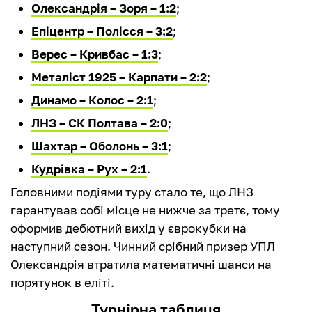
Олександрія – Зоря – 1:2
;
Епіцентр – Полісся – 3:2
;
Верес – Кривбас – 1:3
;
Металіст 1925 – Карпати – 2:2
;
Динамо – Колос – 2:1
;
ЛНЗ – СК Полтава – 2:0
;
Шахтар – Оболонь – 3:1
;
Кудрівка – Рух – 2:1
.
Головними подіями туру стало те, що ЛНЗ
гарантував собі місце не нижче за третє, тому
оформив дебютний вихід у єврокубки на
наступний сезон. Чинний срібний призер УПЛ
Олександрія втратила математичні шанси на
порятунок в еліті.
Турнірна таблиця