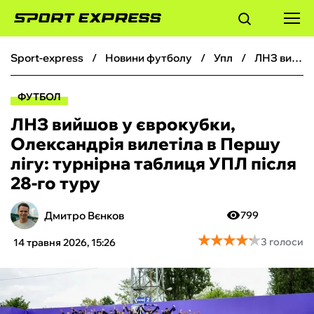
sport-express
новини футболу
упл
ЛНЗ вийшов у єврокубки, Олександрія вилетіла в Першу лігу: турнірна таблиця УПЛ після 28-го туру
ФУТБОЛ
ФУТБОЛ
БАСКЕТБОЛ
ЛНЗ вийшов у єврокубки,
Олександрія вилетіла в Першу
БОКС
лігу: турнірна таблиця УПЛ після
28-го туру
ХОКЕЙ
Дмитро Вєнков
799
ТЕНІС
★
★
★
★
★
★
★
★
★
★
3 голоси
14 травня 2026, 15:26
КІБЕРСПОРТ
ЧС-2026