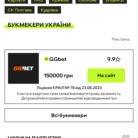
Карпати
ЛНЗ
Кривбас
Оболонь
Епіцентр
СК Полтава
Кудрівка
БУКМЕКЕРИ УКРАЇНИ
Реклама
GGbet
9.9
150000 грн
На сайт
Ліцензія КРАІЛ № 78 від 23.08.2023
Участь в азартних іграх може викликати ігрову залежність.
Дотримуйтеся правил (принципів) відповідальної гри
Всі букмекери