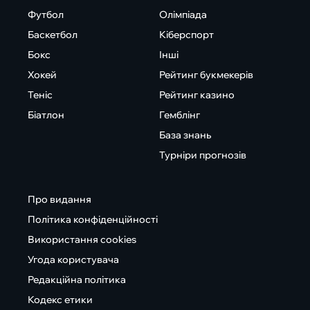
Футбол
Олімпіада
Баскетбол
Кіберспорт
Бокс
Інші
Хокей
Рейтинг букмекерів
Теніс
Рейтинг казино
Біатлон
Гемблінг
База знань
Турніри прогнозів
Про видання
Політика конфіденційності
Використання cookies
Угода користувача
Редакційна політика
Кодекс етики