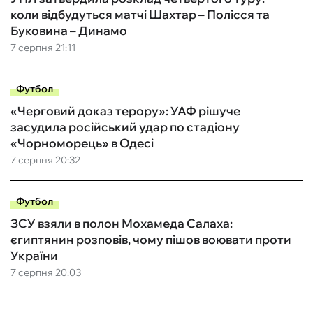
коли відбудуться матчі Шахтар – Полісся та
Буковина – Динамо
7 серпня 21:11
Футбол
«Черговий доказ терору»: УАФ рішуче
засудила російський удар по стадіону
«Чорноморець» в Одесі
7 серпня 20:32
Футбол
ЗСУ взяли в полон Мохамеда Салаха:
єгиптянин розповів, чому пішов воювати проти
України
7 серпня 20:03