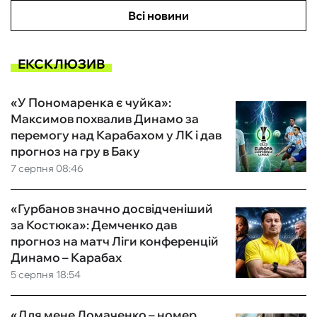
Всі новини
ЕКСКЛЮЗИВ
«У Пономаренка є чуйка»:
Максимов похвалив Динамо за
перемогу над Карабахом у ЛК і дав
прогноз на гру в Баку
7 серпня 08:46
«Гурбанов значно досвідченіший
за Костюка»: Демченко дав
прогноз на матч Ліги конференцій
Динамо – Карабах
5 серпня 18:54
«Для мене Ломаченко – номер