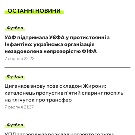
ОСТАННІ НОВИНИ
Футбол
УАФ підтримала УЄФА у протистоянні з
Інфантіно: українська організація
незадоволена непрозорістю ФІФА
7 серпня 22:22
Футбол
Циганков знову поза складом Жирони:
каталонець пропустив п'ятий спаринг поспіль
на тлі чуток про трансфер
7 серпня 21:37
Футбол
УПЛ затвердила розклад четвертого туру: