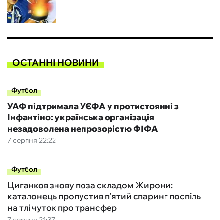
ОСТАННІ НОВИНИ
Футбол
УАФ підтримала УЄФА у протистоянні з
Інфантіно: українська організація
незадоволена непрозорістю ФІФА
7 серпня 22:22
Футбол
Циганков знову поза складом Жирони:
каталонець пропустив п'ятий спаринг поспіль
на тлі чуток про трансфер
7 серпня 21:37