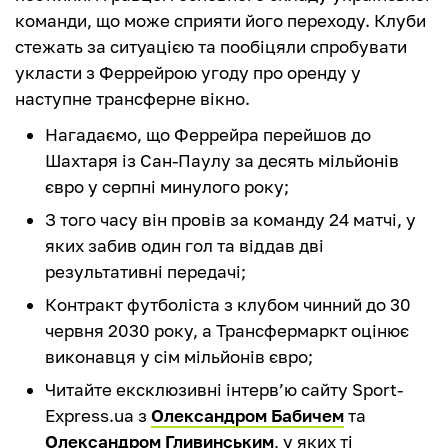
команди, що може сприяти його переходу. Клуби
стежать за ситуацією та пообіцяли спробувати
укласти з Феррейрою угоду про оренду у
наступне трансферне вікно.
Нагадаємо, що Феррейра перейшов до
Шахтаря із Сан-Паулу за десять мільйонів
євро у серпні минулого року;
З того часу він провів за команду 24 матчі, у
яких забив один гол та віддав дві
результативні передачі;
Контракт футболіста з клубом чинний до 30
червня 2030 року, а Трансфермаркт оцінює
виконавця у сім мільйонів євро;
Читайте ексклюзивні інтерв’ю сайту Sport-
Express.ua з
Олександром Бабичем
та
Олександром Гливинським
, у яких ті