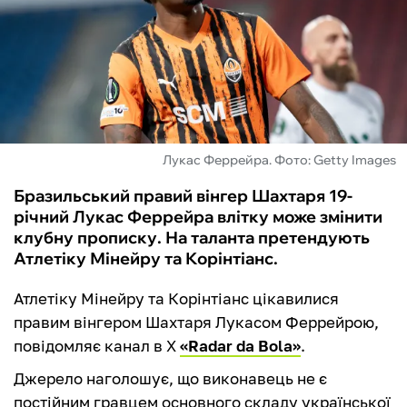
ФУТЗАЛ
ІНШІ
БУКМЕКЕРИ
Лукас Феррейра. Фото: Getty Images
Бразильський правий вінгер Шахтаря 19-
річний Лукас Феррейра влітку може змінити
клубну прописку. На таланта претендують
Атлетіку Мінейру та Корінтіанс.
Атлетіку Мінейру та Корінтіанс цікавилися
правим вінгером Шахтаря Лукасом Феррейрою,
повідомляє канал в Х
«Radar da Bola»
.
Джерело наголошує, що виконавець не є
постійним гравцем основного складу української