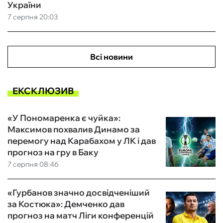
України
7 серпня 20:03
Всі новини
ЕКСКЛЮЗИВ
«У Пономаренка є чуйка»:
Максимов похвалив Динамо за
перемогу над Карабахом у ЛК і дав
прогноз на гру в Баку
7 серпня 08:46
«Гурбанов значно досвідченіший
за Костюка»: Демченко дав
прогноз на матч Ліги конференцій