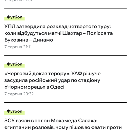
Футбол
УПЛ затвердила розклад четвертого туру:
коли відбудуться матчі Шахтар – Полісся та
Буковина – Динамо
7 серпня 21:11
Футбол
«Черговий доказ терору»: УАФ рішуче
засудила російський удар по стадіону
«Чорноморець» в Одесі
7 серпня 20:32
Футбол
ЗСУ взяли в полон Мохамеда Салаха:
єгиптянин розповів, чому пішов воювати проти