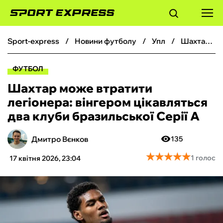
sport-express
новини футболу
упл
Шахтар може втратити легіонера: вінгером цікавляться два клуби бразильської Серії А
ФУТБОЛ
ФУТБОЛ
БАСКЕТБОЛ
Шахтар може втратити
легіонера: вінгером цікавляться
БОКС
два клуби бразильської Серії А
ХОКЕЙ
Дмитро Вєнков
135
★
★
★
★
★
★
★
★
★
★
1 голос
17 квітня 2026, 23:04
ТЕНІС
КІБЕРСПОРТ
ЧС-2026