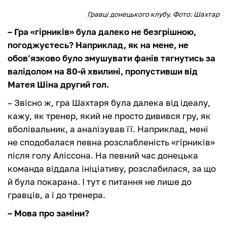
Гравці донецького клубу. Фото: Шахтар
– Гра «гірників» була далеко не безгрішною,
погоджуєтесь? Наприклад, як на мене, не
обов’язково було змушувати фанів тягнутись за
валідолом на 80-й хвилині, пропустивши від
Матея Шіна другий гол.
– Звісно ж, гра Шахтаря була далека від ідеалу,
кажу, як тренер, який не просто дивився гру, як
вболівальник, а аналізував її. Наприклад, мені
не сподобалася певна розслабленість «гірників»
після голу Аліссона. На певний час донецька
команда віддала ініціативу, розслабилася, за що
й була покарана. І тут є питання не лише до
гравців, а і до тренера.
– Мова про заміни?