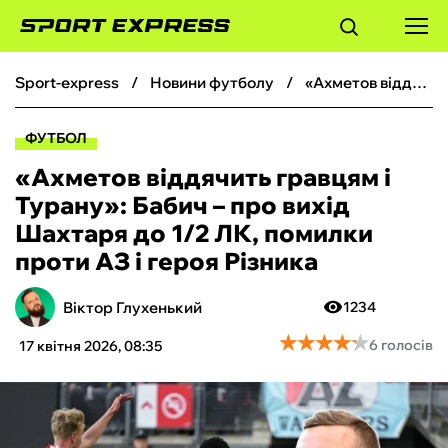
sport-express
новини футболу
«Ахметов віддячить гравцям і Турану»: Бабич – про вихід Шахтаря до 1/2 ЛК, помилки проти АЗ і героя Різника
ФУТБОЛ
ФУТБОЛ
БАСКЕТБОЛ
«Ахметов віддячить гравцям і
Турану»: Бабич – про вихід
БОКС
Шахтаря до 1/2 ЛК, помилки
проти АЗ і героя Різника
ХОКЕЙ
Віктор Глухенький
1234
ТЕНІС
★
★
★
★
★
★
★
★
★
★
6 голосів
17 квітня 2026, 08:35
КІБЕРСПОРТ
ЧС-2026