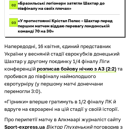
«Бразильські легіонери затягли Шахтар до
02
півфіналу на своїх плечах»
«У протистоянні Крістал Пелес – Шахтар перед
03
першим матчем віддаю перевагу лондонській
команді 70 на 30»
Напередодні, 16 квітня, єдиний представник
України у весняній стадії єврокубків донецький
Шахтар у другому поєдинку 1/4 фіналу Ліги
конференцій
розписав бойову нічию з АЗ (2:2)
та
пробився до півфіналу наймолодшого
євротурніру (у першому матчі донеччани
перемогли 3:0).
«Гірники» вперше гратимуть в 1/2 фіналу ЛК й
вдруге на євроарені на цій стадії у своїй історії.
Про перипетії матчу в Алкмаарі журналіст сайту
Sport-express.ua
Віктор Глухенький
поговорив з