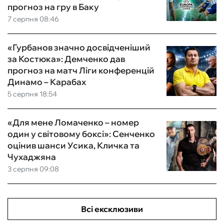
прогноз на гру в Баку
7 серпня 08:46
«Гурбанов значно досвідченіший
за Костюка»: Демченко дав
прогноз на матч Ліги конференцій
Динамо – Карабах
5 серпня 18:54
«Для мене Ломаченко – номер
один у світовому боксі»: Сенченко
оцінив шанси Усика, Кличка та
Чухаджяна
3 серпня 09:08
Всі ексклюзиви