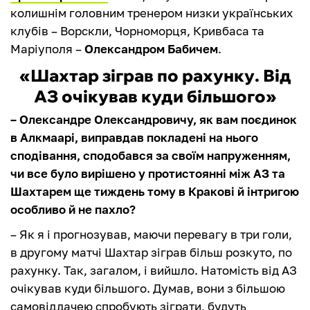
колишнім головним тренером низки українських
клубів – Ворскли, Чорноморця, Кривбаса та
Маріуполя –
Олександром Бабичем
.
«Шахтар зіграв по рахунку. Від
АЗ очікував куди більшого»
– Олександре Олександровичу, як вам поєдинок
в Алкмаарі, виправдав покладені на нього
сподівання, сподобався за своїм напруженням,
чи все було вирішено у протистоянні між АЗ та
Шахтарем ще тиждень тому в Кракові й інтригою
особливо й не пахло?
– Як я і прогнозував, маючи перевагу в три голи,
в другому матчі Шахтар зіграв більш розкуто, по
рахунку. Так, загалом, і вийшло. Натомість від АЗ
очікував куди більшого. Думав, вони з більшою
самовіддачею спробують зіграти, будуть