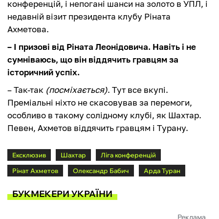
конференцій, і непогані шанси на золото в УПЛ, і
недавній візит президента клубу Ріната
Ахметова.
– І призові від Ріната Леонідовича. Навіть і не
сумніваюсь, що він віддячить гравцям за
історичний успіх.
– Так-так
(посміхається)
. Тут все вкупі.
Преміальні ніхто не скасовував за перемоги,
особливо в такому солідному клубі, як Шахтар.
Певен, Ахметов віддячить гравцям і Турану.
Ексклюзив
Шахтар
Ліга конференцій
Рінат Ахметов
Олександр Бабич
Арда Туран
БУКМЕКЕРИ УКРАЇНИ
Реклама