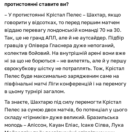
протистоянні ставите ви?
– У протистоянні Крістал Пелес – Шахтар, якщо
говорити у відсотках, то перед першим матчем
віддаю перевагу лондонській команді 70 на 30.
Так, це не гранд АПЛ, але й не аутсайдер. Підбір
гравців у Олівера Гласнера дуже непоганий,
колектив бойовий. На внутрішній арені вони вже
ні за що не борються – не вилетять, але й у першу
єврокубкову шістку не потраплять. Тож, Крістал
Пелес буде максимально зарядженим саме на
півфінальні матчі Ліги конференцій і на перемогу
в цьому турнірі загалом.
Та знаєте, Шахтарю під силу перемогти Крістал
Пелес за сумою двох матчів, бо потенціал у цього
складу «гірників» дуже великий. Бразильська
молодь – Аліссон, Кауан Еліас, Ісаке Сілва, Лука