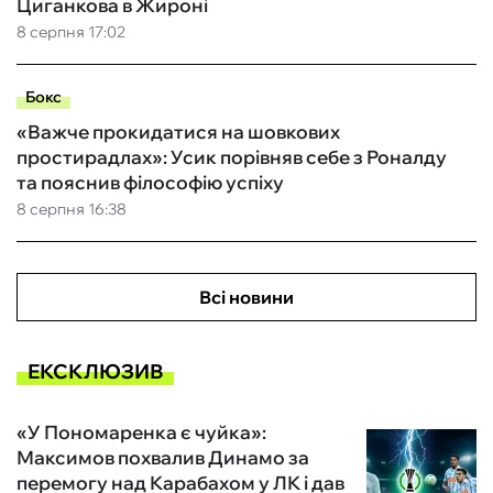
Циганкова в Жироні
8 серпня 17:02
Бокс
«Важче прокидатися на шовкових
простирадлах»: Усик порівняв себе з Роналду
та пояснив філософію успіху
8 серпня 16:38
Всі новини
ЕКСКЛЮЗИВ
«У Пономаренка є чуйка»:
Максимов похвалив Динамо за
перемогу над Карабахом у ЛК і дав