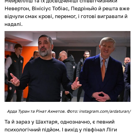
Мейрелліш та їх досвідченіші співвітчизники
Невертон, Вінісіус Тобіас, Педріньйо й решта вже
відчули смак крові, перемог, і готові вигравати й
надалі.
Арда Туран та Рінат Ахметов. Фото: instagram.com/ardaturan/
Та й зараз у Шахтаря, однозначно, є певний
психологічний підйом. І вихід у півфінал Ліги