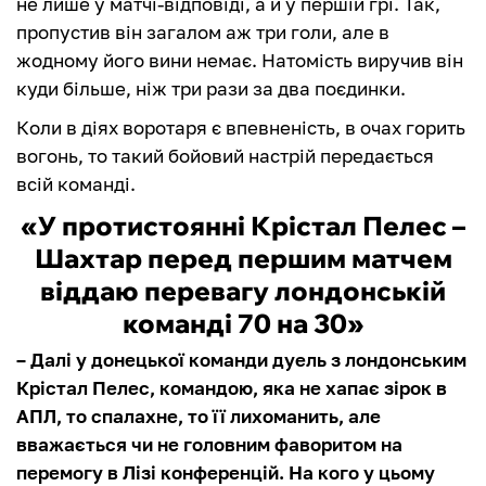
не лише у матчі-відповіді, а й у першій грі. Так,
пропустив він загалом аж три голи, але в
жодному його вини немає. Натомість виручив він
куди більше, ніж три рази за два поєдинки.
Коли в діях воротаря є впевненість, в очах горить
вогонь, то такий бойовий настрій передається
всій команді.
«У протистоянні Крістал Пелес –
Шахтар перед першим матчем
віддаю перевагу лондонській
команді 70 на 30»
– Далі у донецької команди дуель з лондонським
Крістал Пелес, командою, яка не хапає зірок в
АПЛ, то спалахне, то її лихоманить, але
вважається чи не головним фаворитом на
перемогу в Лізі конференцій. На кого у цьому