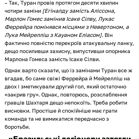
– Так, Туран провів протягом десяти хвилин
чотири заміни
[Егіналду замість Аліссона,
Марлон Гомес замінив Ісаке Сілву, Лукас
Феррейра помінявся місцями з Невертоном, а
Лука Мейрелліш з Кауаном Еліасом]
. Він
фактично повністю перекроїв атакувальну ланку,
дещо посиливши захисну, випустивши опорника
Марлона Гомеса замість Ісаке Сілви.
Однак варто сказати, що із замінами Туран все ж
вгадав, бо саме свіжі Феррейра й Мейрелліш на
двох і зметикували другий гол, який остаточно
«закрив гру». Однак, повторюсь, розслаблення
гравців Шахтаря дещо непокоїть. Треба робити
висновки. Простіше й спокійніше має грати
команда та не вимикатися передчасно з
боротьби.
«Бразильські легіонери затягли