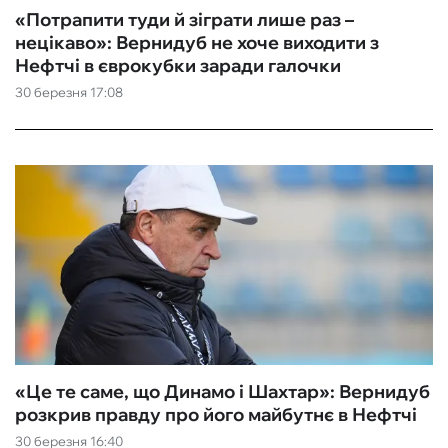
«Потрапити туди й зіграти лише раз –
нецікаво»: Вернидуб не хоче виходити з
Нефтчі в єврокубки заради галочки
30 березня 17:08
«Це те саме, що Динамо і Шахтар»: Вернидуб
розкрив правду про його майбутнє в Нефтчі
30 березня 16:40