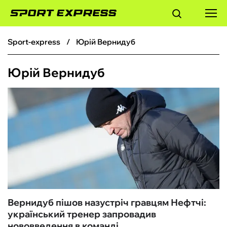
sport-express
Юрій Вернидуб
ФУТБОЛ
Юрій Вернидуб
БАСКЕТБОЛ
БОКС
ХОКЕЙ
ТЕНІС
КІБЕРСПОРТ
Вернидуб пішов назустріч гравцям Нефтчі:
український тренер запровадив
ЧС-2026
нововведення в команді