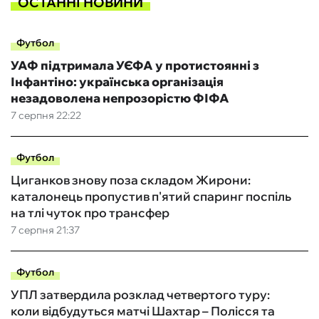
ОСТАННІ НОВИНИ
Футбол
УАФ підтримала УЄФА у протистоянні з
Інфантіно: українська організація
незадоволена непрозорістю ФІФА
7 серпня 22:22
Футбол
Циганков знову поза складом Жирони:
каталонець пропустив п'ятий спаринг поспіль
на тлі чуток про трансфер
7 серпня 21:37
Футбол
УПЛ затвердила розклад четвертого туру:
коли відбудуться матчі Шахтар – Полісся та