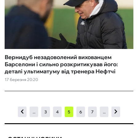
Вернидуб незадоволений вихованцем
Барселони і сильно розкритикував його:
деталі ультиматуму від тренера Нефтчі
17 березня 20:20
...
3
4
5
6
7
...