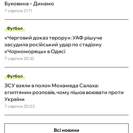
Буковина – Динамо
7 серпня 21:11
Футбол
«Черговий доказ терору»: УАФ рішуче
засудила російський удар по стадіону
«Чорноморець» в Одесі
7 серпня 20:32
Футбол
ЗСУ взяли в полон Мохамеда Салаха:
єгиптянин розповів, чому пішов воювати проти
України
7 серпня 20:03
Всі новини