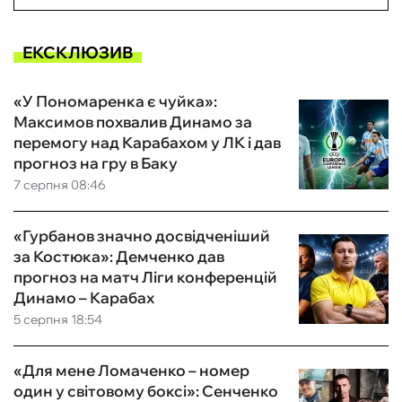
ЕКСКЛЮЗИВ
«У Пономаренка є чуйка»:
Максимов похвалив Динамо за
перемогу над Карабахом у ЛК і дав
прогноз на гру в Баку
7 серпня 08:46
«Гурбанов значно досвідченіший
за Костюка»: Демченко дав
прогноз на матч Ліги конференцій
Динамо – Карабах
5 серпня 18:54
«Для мене Ломаченко – номер
один у світовому боксі»: Сенченко