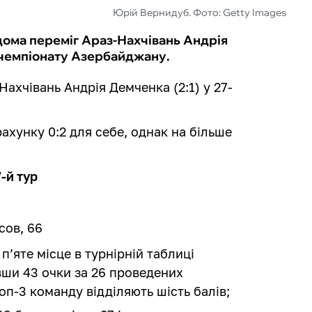
Юрій Вернидуб. Фото: Getty Images
вдома переміг Араз-Нахчівань Андрія
у чемпіонату Азербайджану.
ахчівань Андрія Демченка (2:1) у 27-
ахунку 0:2 для себе, однак на більше
-й тур
сов, 66
п’яте місце в турнірній таблиці
вши 43 очки за 26 проведених
оп-3 команду відділяють шість балів;