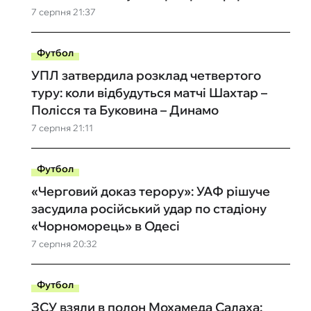
7 серпня 21:37
Футбол
УПЛ затвердила розклад четвертого
туру: коли відбудуться матчі Шахтар –
Полісся та Буковина – Динамо
7 серпня 21:11
Футбол
«Черговий доказ терору»: УАФ рішуче
засудила російський удар по стадіону
«Чорноморець» в Одесі
7 серпня 20:32
Футбол
ЗСУ взяли в полон Мохамеда Салаха: