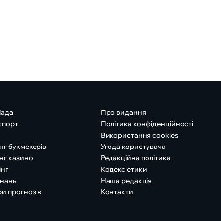
іада
Про видання
спорт
Політика конфіденційності
Використання cookies
нг букмекерів
Угода користувача
нг казино
Редакційна політика
інг
Кодекс етики
знань
Наша редакція
ри прогнозів
Контакти