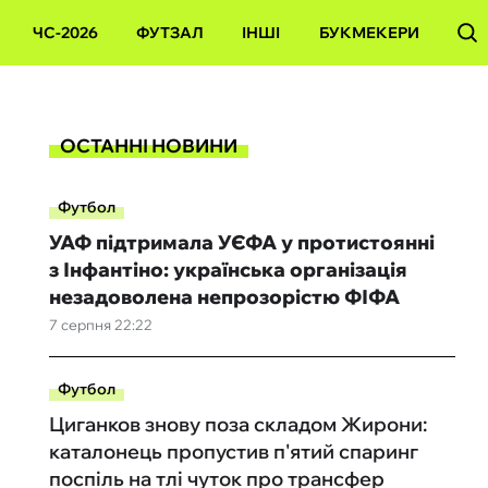
ЧС-2026
ФУТЗАЛ
ІНШІ
БУКМЕКЕРИ
ОСТАННІ НОВИНИ
Футбол
УАФ підтримала УЄФА у протистоянні
з Інфантіно: українська організація
незадоволена непрозорістю ФІФА
7 серпня 22:22
Футбол
Циганков знову поза складом Жирони:
каталонець пропустив п'ятий спаринг
поспіль на тлі чуток про трансфер