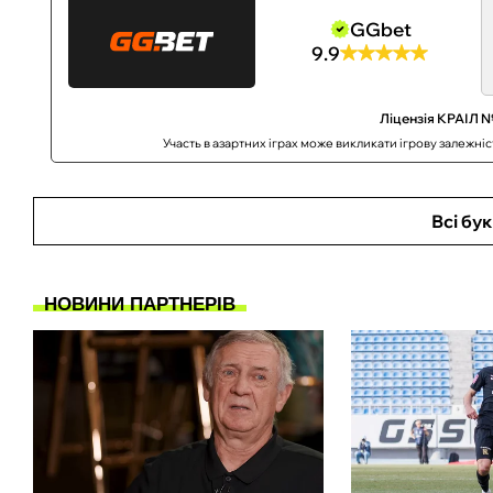
GGbet
9.9
Ліцензія КРАІЛ №
Участь в азартних іграх може викликати ігрову залежні
Всі бу