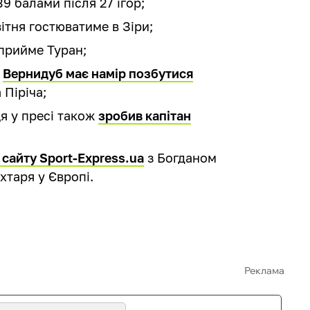
9 балами після 27 ігор;
вітня гостюватиме в Зіри;
 прийме Туран;
о
Вернидуб має намір позбутися
 Піріча;
ця у пресі також
зробив капітан
 сайту Sport-Express.ua
з Богданом
хтаря у Європі.
Реклама