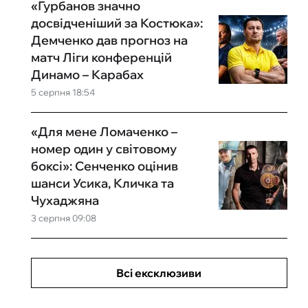
«Гурбанов значно
досвідченіший за Костюка»:
Демченко дав прогноз на
матч Ліги конференцій
Динамо – Карабах
5 серпня 18:54
«Для мене Ломаченко –
номер один у світовому
боксі»: Сенченко оцінив
шанси Усика, Кличка та
Чухаджяна
3 серпня 09:08
Всі ексклюзиви