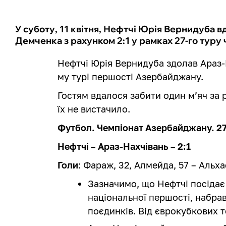
У суботу, 11 квітня, Нефтчі Юрія Вернидуба 
Демченка з рахунком 2:1 у рамках 27-го тур
Нефтчі Юрія Вернидуба здолав Араз-Н
му турі першості Азербайджану.
Гостям вдалося забити один м’яч за р
їх не вистачило.
Футбол. Чемпіонат Азербайджану. 27
Нефтчі – Араз-Нахчівань – 2:1
Голи
: Фараж, 32, Алмейда, 57 – Альха
Зазначимо, що Нефтчі посідає 
національної першості, набра
поєдинків. Від єврокубкових т