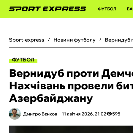
ФУТБОЛ
БА
sport-express
новини футболу
ФУТБОЛ
Вернидуб проти Демче
Нахчівань провели бит
Азербайджану
Дмитро Вєнков
11 квітня 2026, 21:02
595