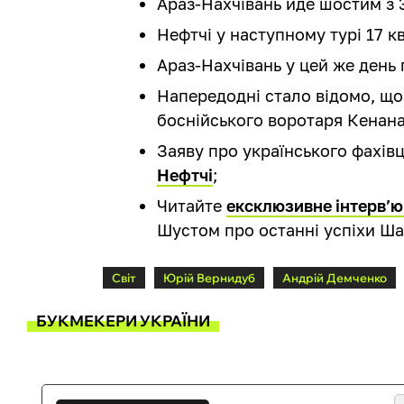
Араз-Нахчівань йде шостим з 3
Нефтчі у наступному турі 17 к
Араз-Нахчівань у цей же день
Напередодні стало відомо, щ
боснійського воротаря Кенана
Заяву про українського фахів
Нефтчі
;
Читайте
ексклюзивне інтерв’ю
Шустом про останні успіхи Ша
Світ
Юрій Вернидуб
Андрій Демченко
БУКМЕКЕРИ УКРАЇНИ