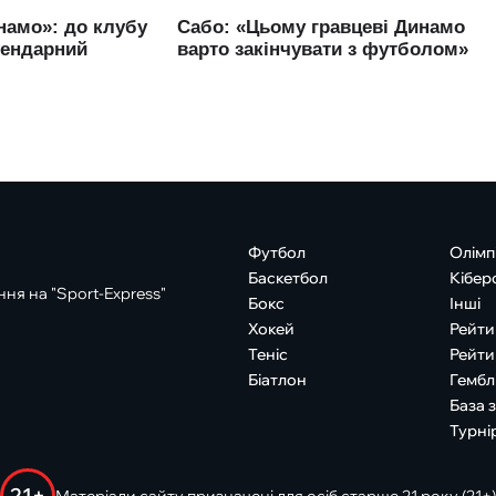
Футбол
Олімп
Баскетбол
Кібер
ня на "Sport-Express"
Бокс
Інші
Хокей
Рейти
Теніс
Рейти
Біатлон
Гембл
База 
Турні
21+
Матеріали сайту призначені для осіб старше 21 року (21+)