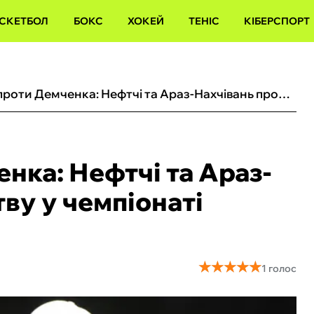
СКЕТБОЛ
БОКС
ХОКЕЙ
ТЕНІС
КІБЕРСПОРТ
Вернидуб проти Демченка: Нефтчі та Араз-Нахчівань провели битву у чемпіонаті Азербайджану
нка: Нефтчі та Араз-
ву у чемпіонаті
★
★
★
★
★
★
★
★
★
★
1 голос