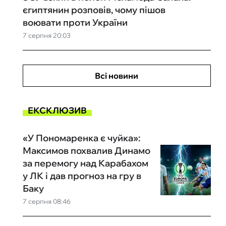
єгиптянин розповів, чому пішов
воювати проти України
7 серпня 20:03
Всі новини
ЕКСКЛЮЗИВ
«У Пономаренка є чуйка»:
Максимов похвалив Динамо
за перемогу над Карабахом
у ЛК і дав прогноз на гру в
Баку
7 серпня 08:46