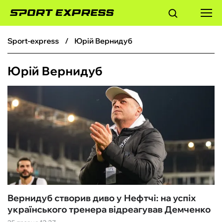
sport-express
Юрій Вернидуб
ФУТБОЛ
Юрій Вернидуб
БАСКЕТБОЛ
БОКС
ХОКЕЙ
ТЕНІС
КІБЕРСПОРТ
Вернидуб створив диво у Нефтчі: на успіх
українського тренера відреагував Демченко
ЧС-2026