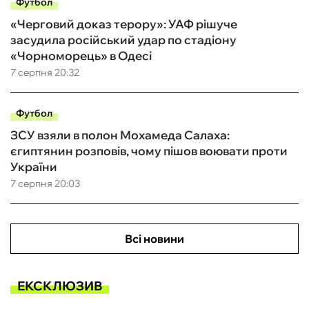
Футбол
«Черговий доказ терору»: УАФ рішуче
засудила російський удар по стадіону
«Чорноморець» в Одесі
7 серпня 20:32
Футбол
ЗСУ взяли в полон Мохамеда Салаха:
єгиптянин розповів, чому пішов воювати проти
України
7 серпня 20:03
Всі новини
ЕКСКЛЮЗИВ