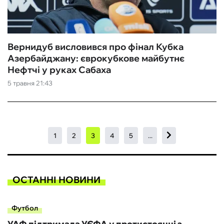
Вернидуб висловився про фінал Кубка
Азербайджану: єврокубкове майбутнє
Нефтчі у руках Сабаха
5 травня 21:43
1
2
3
4
5
...
ОСТАННІ НОВИНИ
Футбол
УАФ підтримала УЄФА у протистоянні з