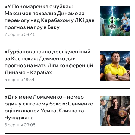
«У Пономаренка є чуйка»:
Максимов похвалив Динамо за
перемогу над Карабахом у ЛК і дав
прогноз на гру в Баку
7 серпня 08:46
«Гурбанов значно досвідченіший
за Костюка»: Демченко дав
прогноз на матч Ліги конференцій
Динамо – Карабах
5 серпня 18:54
«Для мене Ломаченко – номер
один у світовому боксі»: Сенченко
оцінив шанси Усика, Кличка та
Чухаджяна
3 серпня 09:08