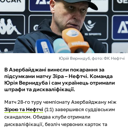
ФУТЗАЛ
ІНШІ
БУКМЕКЕРИ
Юрій Вернидуб, фото: ФК Нефтчі
В Азербайджані винесли покарання за
підсумками матчу Зіра – Нефтчі. Команда
Юрія Вернидуба і сам українець отримали
штрафи та дискваліфікації.
Матч 28-го туру чемпіонату Азербайджану між
Зірою та Нефтчі
(1:1) завершився суддівським
скандалом. Обидва клуби отримали
дискваліфікації, безліч червоних карток та