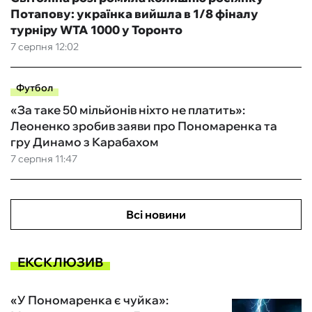
Потапову: українка вийшла в 1/8 фіналу
турніру WTA 1000 у Торонто
7 серпня 12:02
Футбол
«За таке 50 мільйонів ніхто не платить»:
Леоненко зробив заяви про Пономаренка та
гру Динамо з Карабахом
7 серпня 11:47
Всі новини
ЕКСКЛЮЗИВ
«У Пономаренка є чуйка»: