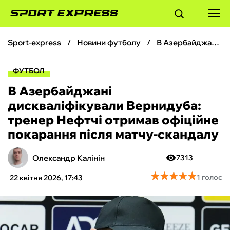
sport-express
новини футболу
В Азербайджані дискваліфікували Вернидуба: тренер Нефтчі отримав офіційне покарання після матчу-скандалу
ФУТБОЛ
ФУТБОЛ
БАСКЕТБОЛ
В Азербайджані
дискваліфікували Вернидуба:
БОКС
тренер Нефтчі отримав офіційне
покарання після матчу-скандалу
ХОКЕЙ
Олександр Калінін
7313
ТЕНІС
★
★
★
★
★
★
★
★
★
★
1 голос
22 квітня 2026, 17:43
КІБЕРСПОРТ
ЧС-2026