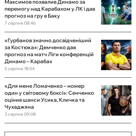
Максимов похвалив Динамо за
перемогу над Карабахом у ЛК і дав
прогноз на гру в Баку
7 серпня 08:46
«Гурбанов значно досвідченіший
за Костюка»: Демченко дав
прогноз на матч Ліги конференцій
Динамо – Карабах
5 серпня 18:54
«Для мене Ломаченко – номер
один у світовому боксі»: Сенченко
оцінив шанси Усика, Кличка та
Чухаджяна
3 серпня 09:08