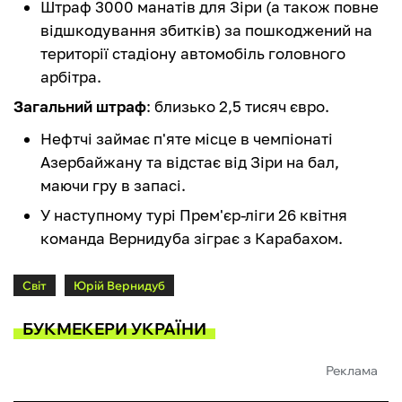
Штраф 3000 манатів для Зіри (а також повне
відшкодування збитків) за пошкоджений на
території стадіону автомобіль головного
арбітра.
Загальний штраф
: близько 2,5 тисяч євро.
Нефтчі займає п'яте місце в чемпіонаті
Азербайжану та відстає від Зіри на бал,
маючи гру в запасі.
У наступному турі Прем'єр-ліги 26 квітня
команда Вернидуба зіграє з Карабахом.
Світ
Юрій Вернидуб
БУКМЕКЕРИ УКРАЇНИ
Реклама