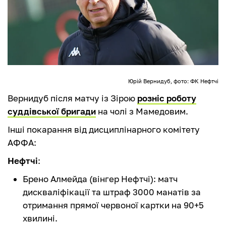
Юрій Вернидуб, фото: ФК Нефтчі
Вернидуб після матчу із Зірою
розніс роботу
суддівської бригади
на чолі з Мамедовим.
Інші покарання від дисциплінарного комітету
АФФА:
Нефтчі
:
Брено Алмейда (вінгер Нефтчі): матч
дискваліфікації та штраф 3000 манатів за
отримання прямої червоної картки на 90+5
хвилині.