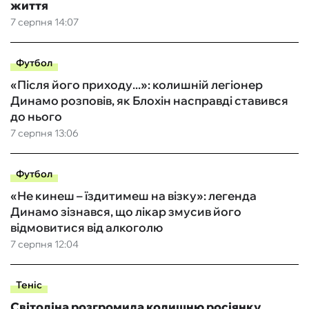
життя
7 серпня 14:07
Футбол
«Після його приходу...»: колишній легіонер
Динамо розповів, як Блохін насправді ставився
до нього
7 серпня 13:06
Футбол
«Не кинеш – їздитимеш на візку»: легенда
Динамо зізнався, що лікар змусив його
відмовитися від алкоголю
7 серпня 12:04
Теніс
Світоліна розгромила колишню росіянку