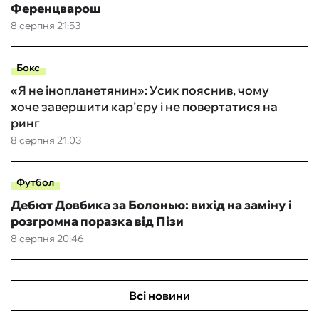
Ференцварош
8 серпня 21:53
Бокс
«Я не інопланетянин»: Усик пояснив, чому
хоче завершити кар’єру і не повертатися на
ринг
8 серпня 21:03
Футбол
Дебют Довбика за Болонью: вихід на заміну і
розгромна поразка від Пізи
8 серпня 20:46
Всі новини