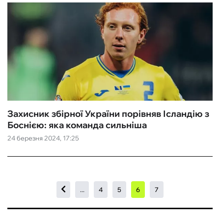
Захисник збірної України порівняв Ісландію з
Боснією: яка команда сильніша
24 березня 2024, 17:25
...
4
5
6
7