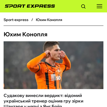
sport-express
Юхим Конопля
ФУТБОЛ
Юхим Конопля
БАСКЕТБОЛ
БОКС
ХОКЕЙ
ТЕНІС
КІБЕРСПОРТ
Судакову винесли вердикт: відомий
український тренер оцінив гру зірки
ЧС-2026
Шахтаря у матчі з Янг Бойз