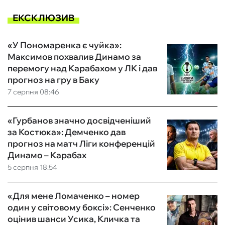
ЕКСКЛЮЗИВ
«У Пономаренка є чуйка»:
Максимов похвалив Динамо за
перемогу над Карабахом у ЛК і дав
прогноз на гру в Баку
7 серпня 08:46
«Гурбанов значно досвідченіший
за Костюка»: Демченко дав
прогноз на матч Ліги конференцій
Динамо – Карабах
5 серпня 18:54
«Для мене Ломаченко – номер
один у світовому боксі»: Сенченко
оцінив шанси Усика, Кличка та