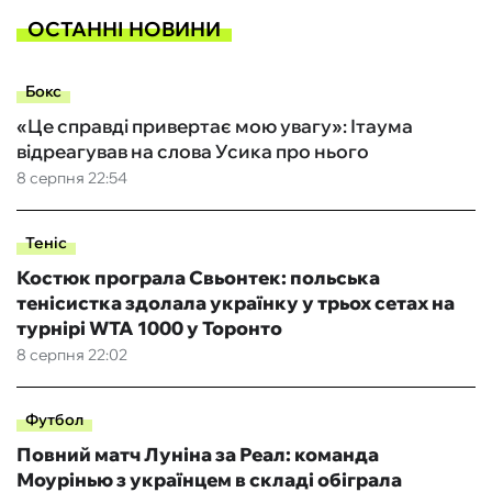
ОСТАННІ НОВИНИ
Бокс
«Це справді привертає мою увагу»: Ітаума
відреагував на слова Усика про нього
8 серпня 22:54
Теніс
Костюк програла Свьонтек: польська
тенісистка здолала українку у трьох сетах на
турнірі WTA 1000 у Торонто
8 серпня 22:02
Футбол
Повний матч Луніна за Реал: команда
Моурінью з українцем в складі обіграла