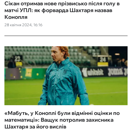
Сікан отримав нове прізвисько після голу в
матчі УПЛ: як форварда Шахтаря назвав
Конопля
28 квітня 2024, 16:16
«Мабуть, у Коноплі були відмінні оцінки по
математиці»: Ващук потролив захисника
Шахтаря за його вислів