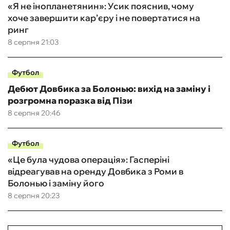
«Я не інопланетянин»: Усик пояснив, чому
хоче завершити кар’єру і не повертатися на
ринг
8 серпня 21:03
Футбол
Дебют Довбика за Болонью: вихід на заміну і
розгромна поразка від Пізи
8 серпня 20:46
Футбол
«Це була чудова операція»: Гасперіні
відреагував на оренду Довбика з Роми в
Болонью і заміну його
8 серпня 20:23