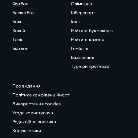
Футбол
Олімпіада
Баскетбол
Кіберспорт
Бокс
Інші
Хокей
Рейтинг букмекерів
Теніс
Рейтинг казино
Біатлон
Гемблінг
База знань
Турніри прогнозів
Про видання
Політика конфіденційності
Використання cookies
Угода користувача
Редакційна політика
Кодекс етики