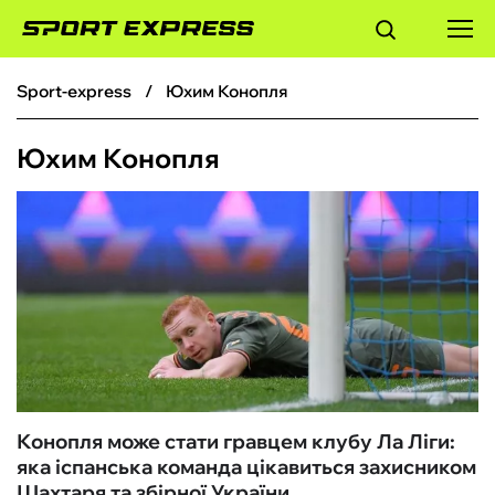
sport-express
Юхим Конопля
ФУТБОЛ
Юхим Конопля
БАСКЕТБОЛ
БОКС
ХОКЕЙ
ТЕНІС
КІБЕРСПОРТ
Конопля може стати гравцем клубу Ла Ліги:
яка іспанська команда цікавиться захисником
ЧС-2026
Шахтаря та збірної України