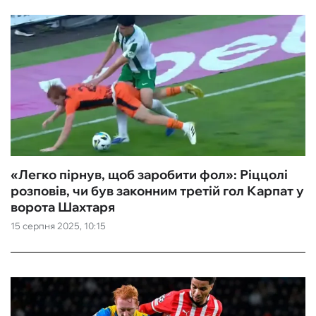
«Легко пірнув, щоб заробити фол»: Ріццолі
розповів, чи був законним третій гол Карпат у
ворота Шахтаря
15 серпня 2025, 10:15