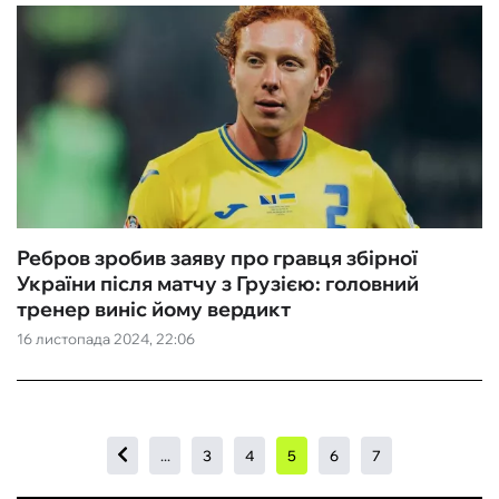
Ребров зробив заяву про гравця збірної
України після матчу з Грузією: головний
тренер виніс йому вердикт
16 листопада 2024, 22:06
...
3
4
5
6
7