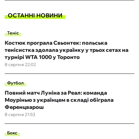
ОСТАННІ НОВИНИ
Теніс
Костюк програла Свьонтек: польська
тенісистка здолала українку у трьох сетах на
турнірі WTA 1000 у Торонто
8 серпня 22:02
Футбол
Повний матч Луніна за Реал: команда
Моурінью з українцем в складі обіграла
Ференцварош
8 серпня 21:53
Бокс