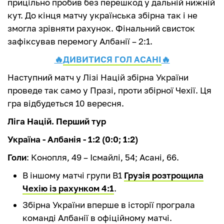
прицільно пробив без перешкод у дальній нижній
кут. До кінця матчу українська збірна так і не
змогла зрівняти рахунок. Фінальний свисток
зафіксував перемогу Албанії – 2:1.
🔥
ДИВИТИСЯ ГОЛ АСАНІ
🔥
Наступний матч у Лізі Націй збірна України
проведе так само у Празі, проти збірної Чехії. Ця
гра відбудеться 10 вересня.
Ліга Націй. Перший тур
Україна - Албанія - 1:2 (0:0; 1:2)
Голи
: Конопля, 49 – Ісмайлі, 54; Асані, 66.
В іншому матчі групи В1
Грузія розтрощила
Чехію із рахунком 4:1
.
Збірна України вперше в історії програла
команді Албанії в офіційному матчі.