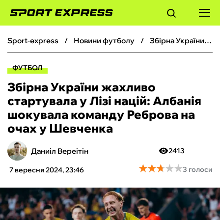
sport-express
новини футболу
Збірна України жахливо стартувала у Лізі націй: Албанія шокувала команду Реброва на очах у Шевченка
ФУТБОЛ
ФУТБОЛ
БАСКЕТБОЛ
Збірна України жахливо
стартувала у Лізі націй: Албанія
БОКС
шокувала команду Реброва на
очах у Шевченка
ХОКЕЙ
Даниіл Вереітін
2413
ТЕНІС
★
★
★
★
★
★
★
★
★
★
3 голоси
7 вересня 2024, 23:46
КІБЕРСПОРТ
ЧС-2026