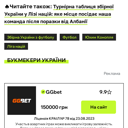
🔥
Читайте також:
Турнірна таблиця збірної
України у Лізі націй: яке місце посідає наша
команда після поразки від Албанії
Збірна України з футболу
Футбол
Юхим Конопля
Ліга націй
БУКМЕКЕРИ УКРАЇНИ
Реклама
GGbet
9.9
150000 грн
На сайт
Ліцензія КРАІЛ № 78 від 23.08.2023
Участь в азартних іграх може викликати ігрову залежність.