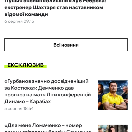
Пушич очолив колишній клуб Реброва:
екстренер Шахтаря став наставником
відомої команди
6 серпня 09:15
Всі новини
ЕКСКЛЮЗИВ
«Гурбанов значно досвідченіший
за Костюка»: Демченко дав
прогноз на матч Ліги конференцій
Динамо – Карабах
5 серпня 18:54
«Для мене Ломаченко – номер
один у світовому боксі»: Сенченко