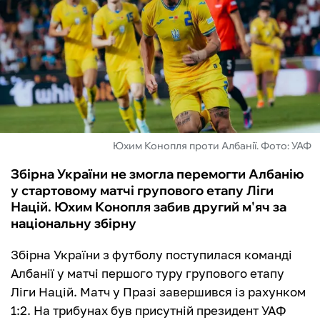
ФУТЗАЛ
ІНШІ
БУКМЕКЕРИ
Юхим Конопля проти Албанії. Фото: УАФ
Збірна України не змогла перемогти Албанію
у стартовому матчі групового етапу Ліги
Націй. Юхим Конопля забив другий м'яч за
національну збірну
Збірна України з футболу поступилася команді
Албанії у матчі першого туру групового етапу
Ліги Націй. Матч у Празі завершився із рахунком
1:2. На трибунах був присутній президент УАФ