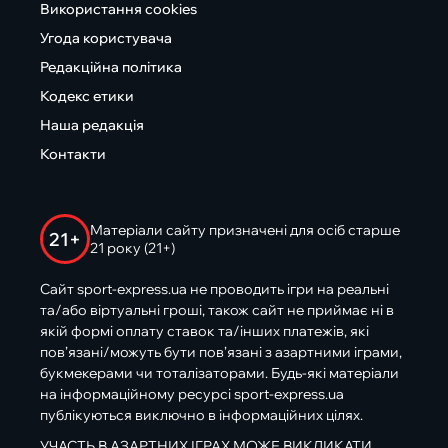
Використання cookies
Угода користувача
Редакційна політика
Кодекс етики
Наша редакція
Контакти
Матеріали сайту призначені для осіб старше
21+
21 року (21+)
Сайт sport-express.ua не проводить ігри на реальні
та/або віртуальні гроші, також сайт не приймає ні в
якій формі оплату ставок та/інших платежів, які
пов’язані/можуть бути пов’язані з азартними іграми,
букмекерами чи тоталізаторами. Будь-які матеріали
на інформаційному ресурсі sport-express.ua
публікуються виключно в інформаційних цілях.
УЧАСТЬ В АЗАРТНИХ ІГРАХ МОЖЕ ВИКЛИКАТИ