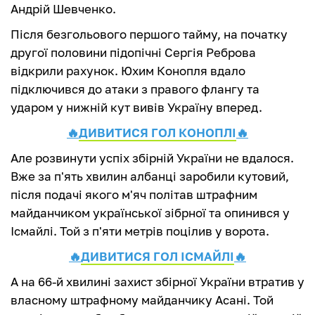
Андрій Шевченко.
Після безгольового першого тайму, на початку
другої половини підопічні Сергія Реброва
відкрили рахунок. Юхим Конопля вдало
підключився до атаки з правого флангу та
ударом у нижній кут вивів Україну вперед.
🔥
ДИВИТИСЯ ГОЛ КОНОПЛІ
🔥
Але розвинути успіх збірній України не вдалося.
Вже за п'ять хвилин албанці заробили кутовий,
після подачі якого м'яч політав штрафним
майданчиком української зібрної та опинився у
Ісмайлі. Той з п'яти метрів поцілив у ворота.
🔥
ДИВИТИСЯ ГОЛ ІСМАЙЛІ
🔥
А на 66-й хвилині захист збірної України втратив у
власному штрафному майданчику Асані. Той