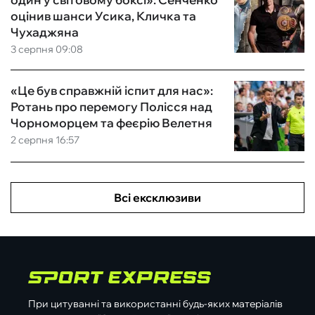
оцінив шанси Усика, Кличка та
Чухаджяна
3 серпня 09:08
«Це був справжній іспит для нас»:
Ротань про перемогу Полісся над
Чорноморцем та феєрію Велетня
2 серпня 16:57
Всі ексклюзиви
При цитуванні та використанні будь-яких матеріалів