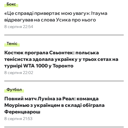
Бокс
«Це справді привертає мою увагу»: Ітаума
відреагував на слова Усика про нього
8 серпня 22:54
Теніс
Костюк програла Свьонтек: польська
тенісистка здолала українку у трьох сетах на
турнірі WTA 1000 у Торонто
8 серпня 22:02
Футбол
Повний матч Луніна за Реал: команда
Моурінью з українцем в складі обіграла
Ференцварош
8 серпня 21:53