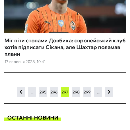
Міг піти стопами Довбика: європейський клуб
хотів підписати Сікана, але Шахтар поламав
плани
17 вересня 2023, 10:41
...
295
296
297
298
299
...
ОСТАННІ НОВИНИ