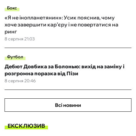
Бокс
«Я не інопланетянин»: Усик пояснив, чому
хоче завершити кар’єру і не повертатися на
ринг
8 серпня 21:03
Футбол
Дебют Довбика за Болонью: вихід на заміну і
розгромна поразка від Пізи
8 серпня 20:46
Всі новини
ЕКСКЛЮЗИВ