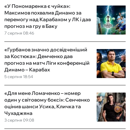
«У Пономаренка є чуйка»:
Максимов похвалив Динамо за
перемогу над Карабахом у ЛК і дав
прогноз на гру в Баку
7 серпня 08:46
«Гурбанов значно досвідченіший
за Костюка»: Демченко дав
прогноз на матч Ліги конференцій
Динамо – Карабах
5 серпня 18:54
«Для мене Ломаченко – номер
один у світовому боксі»: Сенченко
оцінив шанси Усика, Кличка та
Чухаджяна
3 серпня 09:08