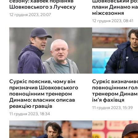
сезону: хавбек порівняв
Шовковський роз
Шовковського з Луческу
плани Динамо на
міжсезоння
12 грудня 2023, 20:07
12 грудня 2023, 08:41
Суркіс пояснив, чому він
Суркіс визначив
призначив Шовковського
повноцінним го
повноцінним тренером
тренером Динамо
Динамо: власник описав
ім’я фахівця
реакцію гравців
11 грудня 2023, 15:39
11 грудня 2023, 18:34