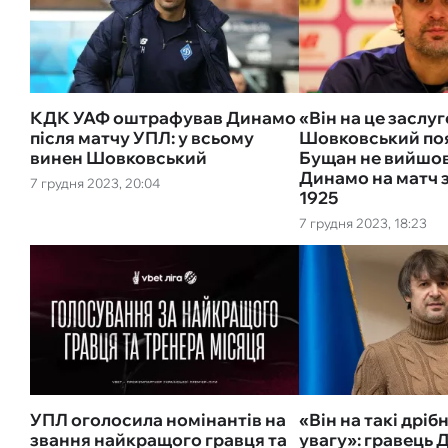
КДК УАФ оштрафував Динамо
«Він на це заслу
після матчу УПЛ: у всьому
Шовковський поя
винен Шовковський
Бущан не вийшов
Динамо на матч 
7 грудня 2023, 20:04
1925
7 грудня 2023, 18:23
УПЛ оголосила номінантів на
«Він на такі дріб
звання найкращого гравця та
увагу»: гравець