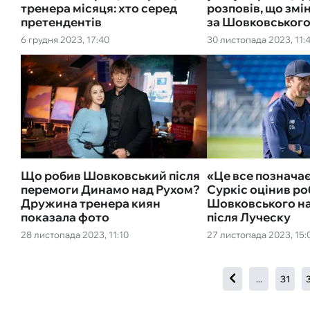
тренера місяця: хто серед
розповів, що змі
претендентів
за Шовковськог
6 грудня 2023, 17:40
30 листопада 2023, 11:
Що робив Шовковський після
«Це все позначаєт
перемоги Динамо над Рухом?
Суркіс оцінив ро
Дружина тренера киян
Шовковського на
показала фото
після Луческу
28 листопада 2023, 11:10
27 листопада 2023, 15:
...
31