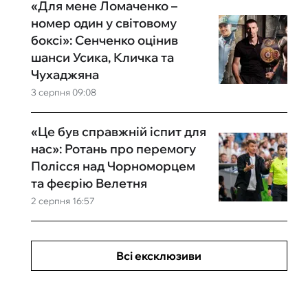
«Для мене Ломаченко –
номер один у світовому
боксі»: Сенченко оцінив
шанси Усика, Кличка та
Чухаджяна
3 серпня 09:08
«Це був справжній іспит для
нас»: Ротань про перемогу
Полісся над Чорноморцем
та феєрію Велетня
2 серпня 16:57
Всі ексклюзиви