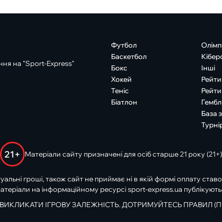
Футбол
Олімп
Баскетбол
Кібер
ня на "Sport-Express"
Бокс
Інші
Хокей
Рейти
Теніс
Рейти
Біатлон
Гембл
База 
Турні
21+
Матеріали сайту призначені для осіб старше 21 року (21+)
туальні гроші, також сайт не приймає ні в якій формі оплату ставо
атеріали на інформаційному ресурсі sport-express.ua публікують
 ВИКЛИКАТИ ІГРОВУ ЗАЛЕЖНІСТЬ. ДОТРИМУЙТЕСЬ ПРАВИЛ (П