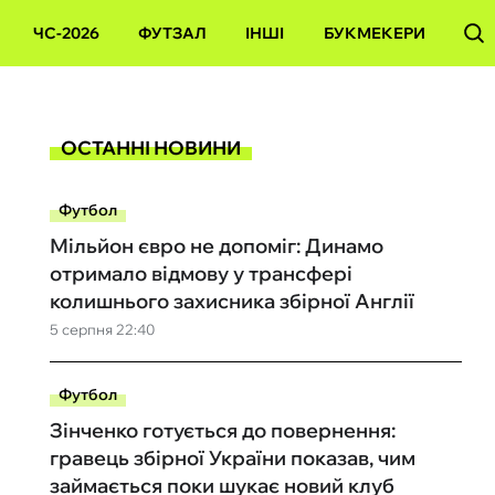
ЧС-2026
ФУТЗАЛ
ІНШІ
БУКМЕКЕРИ
ОСТАННІ НОВИНИ
Футбол
Мільйон євро не допоміг: Динамо
отримало відмову у трансфері
колишнього захисника збірної Англії
5 серпня 22:40
Футбол
Зінченко готується до повернення:
гравець збірної України показав, чим
займається поки шукає новий клуб