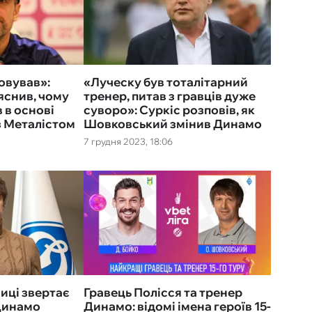
говував»:
«Луческу був тоталітарний
снив, чому
тренер, питав з гравців дуже
 в основі
суворо»: Суркіс розповів, як
з Металістом
Шовковський змінив Динамо
7 грудня 2023, 18:06
ниці звертає
Гравець Полісся та тренер
 Динамо
Динамо: відомі імена героїв 15-