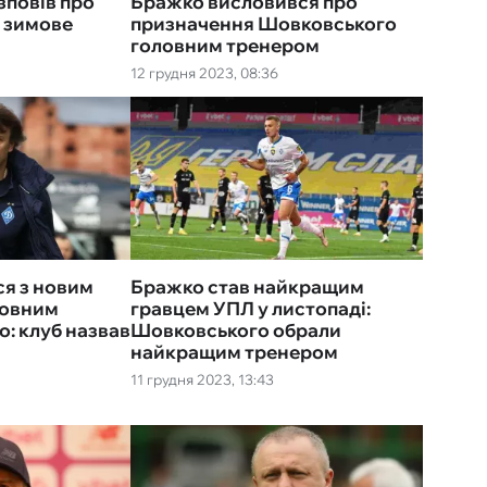
повів про
Бражко висловився про
 зимове
призначення Шовковського
головним тренером
12 грудня 2023, 08:36
ся з новим
Бражко став найкращим
ловним
гравцем УПЛ у листопаді:
: клуб назвав
Шовковського обрали
найкращим тренером
11 грудня 2023, 13:43