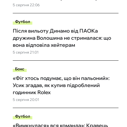
5 серпня 22:06
Футбол
Після вильоту Динамо від ПАОКа
дружина Волошина не стрималася: що
вона відповіла хейтерам
5 серпня 21:01
Бокс
«Фіг хтось подумає, що він пальоний»:
Усик згадав, як купив підроблений
годинник Rolex
5 серпня 20:01
Футбол
«Вимкнулася» вся команда»: Кравець