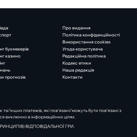
іада
Про видання
спорт
Політика конфіденційності
Використання cookies
нг букмекерів
Угода користувача
нг казино
Редакційна політика
інг
Кодекс етики
знань
Наша редакція
ри прогнозів
Контакти
к та/інших платежів, які пов’язані/можуть бути пов’язані з
ся виключно в інформаційних цілях.
РИНЦИПІВ) ВІДПОВІДАЛЬНОЇ ГРИ.