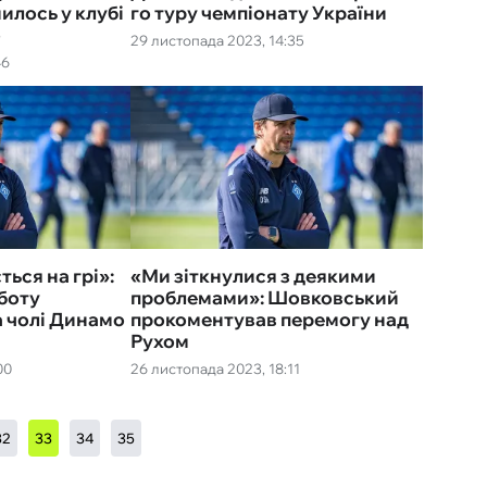
нилось у клубі
го туру чемпіонату України
о
29 листопада 2023, 14:35
46
ься на грі»:
«Ми зіткнулися з деякими
боту
проблемами»: Шовковський
 чолі Динамо
прокоментував перемогу над
Рухом
00
26 листопада 2023, 18:11
32
33
34
35