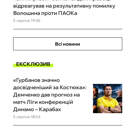
відреагував на результативну помилку
Волошина проти ПАОКа
5 серпня 19:06
Всі новини
ЕКСКЛЮЗИВ
«Гурбанов значно
досвідченіший за Костюка»:
Демченко дав прогноз на
матч Ліги конференцій
Динамо – Карабах
5 серпня 18:54