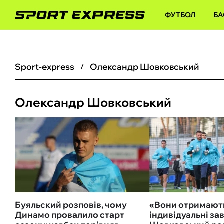
ФУТБОЛ
БА
sport-express
Олександр Шовковський
Олександр Шовковський
Буяльский розповів, чому
«Вони отримают
Динамо провалило старт
індивідуальні за