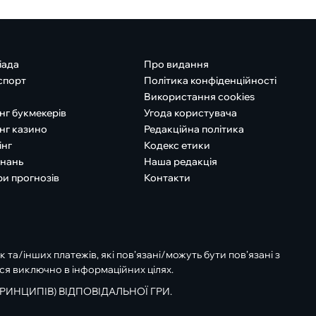
іада
Про видання
спорт
Політика конфіденційності
Використання cookies
нг букмекерів
Угода користувача
нг казино
Редакційна політика
інг
Кодекс етики
знань
Наша редакція
ри прогнозів
Контакти
к та/інших платежів, які пов’язані/можуть бути пов’язані з
ся виключно в інформаційних цілях.
РИНЦИПІВ) ВІДПОВІДАЛЬНОЇ ГРИ.