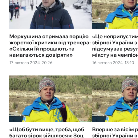
Меркушина отримала порцію
«Це неприпустим
жорсткої критики від тренера:
збірної України з
«Скільки їй прощають та
підсумував резул
намагаються довіряти»
міксту на чемпіон
17 лютого 2024, 20:26
16 лютого 2024, 13:10
«Щоб бути вище, треба, щоб
Вперше за вісім 
багато зірок зійшлося»: Зоц
збірної України 