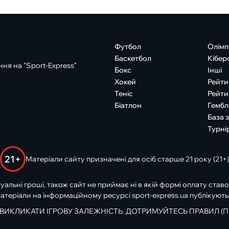
Футбол
Олімп
Баскетбол
Кібер
ня на "Sport-Express"
Бокс
Інші
Хокей
Рейти
Теніс
Рейти
Біатлон
Гембл
База 
Турні
21+
Матеріали сайту призначені для осіб старше 21 року (21+)
туальні гроші, також сайт не приймає ні в якій формі оплату ставо
атеріали на інформаційному ресурсі sport-express.ua публікують
 ВИКЛИКАТИ ІГРОВУ ЗАЛЕЖНІСТЬ. ДОТРИМУЙТЕСЬ ПРАВИЛ (П