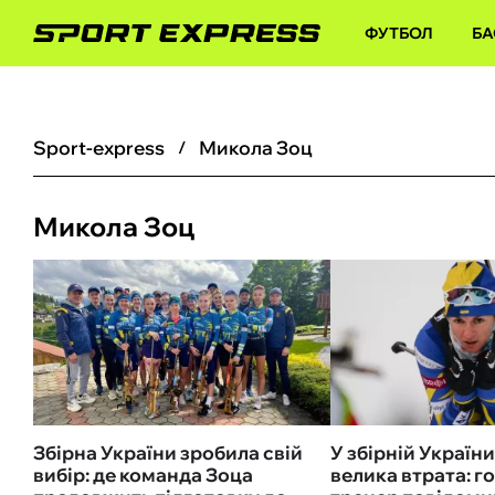
ФУТБОЛ
БА
sport-express
Микола Зоц
Микола Зоц
Збірна України зробила свій
У збірній України
вибір: де команда Зоца
велика втрата: г