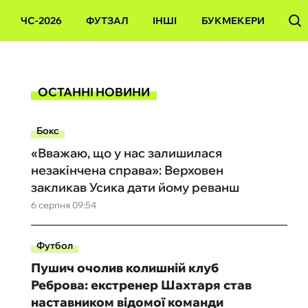
ЧС-2026
ФУТЗАЛ
ІНШІ
БУКМЕКЕРИ
ОСТАННІ НОВИНИ
Бокс
«Вважаю, що у нас залишилася
незакінчена справа»: Верховен
закликав Усика дати йому реванш
6 серпня 09:54
Футбол
Пушич очолив колишній клуб
Реброва: екстренер Шахтаря став
наставником відомої команди