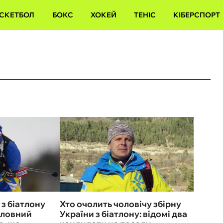
СКЕТБОЛ
БОКС
ХОКЕЙ
ТЕНІС
КІБЕРСПОРТ
 з біатлону
Хто очолить чоловічу збірну
оловний
України з біатлону: відомі два