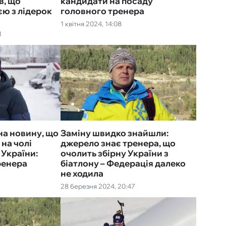
в, що
кандидати на посаду
єю з лідерок
головного тренера
1 квітня 2024, 14:08
1
на новину, що
Заміну швидко знайшли:
 на чолі
джерело знає тренера, що
 України:
очолить збірну України з
ренера
біатлону – Федерація далеко
не ходила
28 березня 2024, 20:47