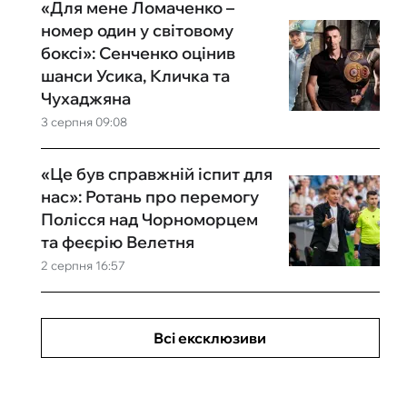
«Для мене Ломаченко –
номер один у світовому
боксі»: Сенченко оцінив
шанси Усика, Кличка та
Чухаджяна
3 серпня 09:08
«Це був справжній іспит для
нас»: Ротань про перемогу
Полісся над Чорноморцем
та феєрію Велетня
2 серпня 16:57
Всі ексклюзиви