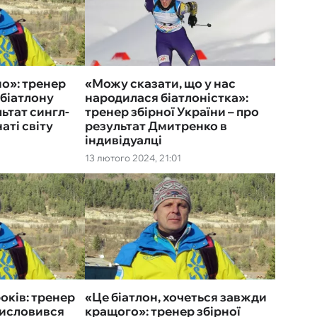
о»: тренер
«Можу сказати, що у нас
 біатлону
народилася біатлоністка»:
ьтат сингл-
тренер збірної України – про
аті світу
результат Дмитренко в
індивідуалці
13 лютого 2024, 21:01
років: тренер
«Це біатлон, хочеться завжди
висловився
кращого»: тренер збірної