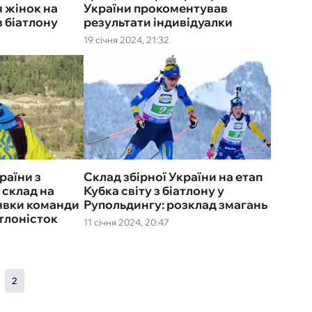
 жінок на
України прокоментував
з біатлону
результати індивідуалки
19 січня 2024, 21:32
раїни з
Склад збірної України на етап
 склад на
Кубка світу з біатлону у
аявки команди
Рупольдингу: розклад змагань
атлоністок
11 січня 2024, 20:47
2