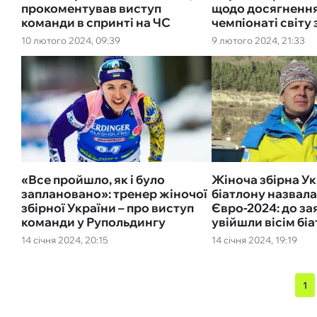
прокоментував виступ
щодо досягнення
команди в спринті на ЧС
чемпіонаті світу 
10 лютого 2024, 09:39
9 лютого 2024, 21:33
«Все пройшло, як і було
Жіноча збірна Ук
заплановано»: тренер жіночої
біатлону назвала
збірної України – про виступ
Євро-2024: до з
команди у Рупольдингу
увійшли вісім бі
14 січня 2024, 20:15
14 січня 2024, 19:19
1