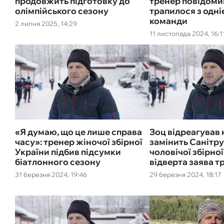
продовжить підготовку до
тренер повідоми
олімпійського сезону
трапилося з одні
команди
2 липня 2025, 14:29
11 листопада 2024, 16:1
«Я думаю, що це лише справа
Зоц відреагував 
часу»: тренер жіночої збірної
замінить Санітру
України підбив підсумки
чоловічої збірної
біатлонного сезону
відверта заява т
31 березня 2024, 19:46
29 березня 2024, 18:17