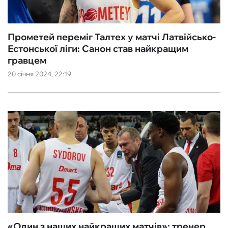
Прометей переміг Талтех у матчі Латвійсько-
Естонської ліги: Санон став найкращим
гравцем
20 січня 2024, 22:19
«Один з наших найкращих матчів»: тренер