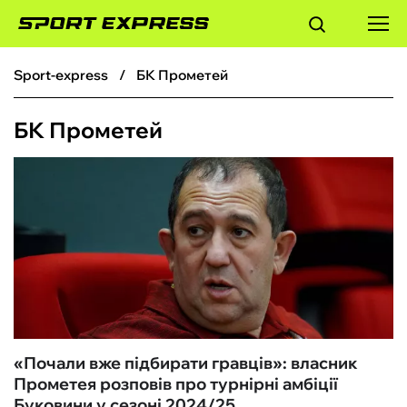
sport-express
БК Прометей
ФУТБОЛ
БК Прометей
БАСКЕТБОЛ
БОКС
ХОКЕЙ
ТЕНІС
КІБЕРСПОРТ
«Почали вже підбирати гравців»: власник
Прометея розповів про турнірні амбіції
ЧС-2026
Буковини у сезоні 2024/25