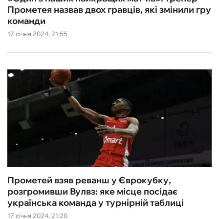
Прометея назвав двох гравців, які змінили гру
команди
17 січня 2024, 21:55
Прометей взяв реванш у Єврокубку,
розгромивши Вулвз: яке місце посідає
українська команда у турнірній таблиці
17 січня 2024, 21:20