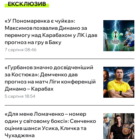
ЕКСКЛЮЗИВ
«У Пономаренка є чуйка»:
Максимов похвалив Динамо за
перемогу над Карабахом у ЛК і дав
прогноз на гру в Баку
7 серпня 08:46
«Гурбанов значно досвідченіший
за Костюка»: Демченко дав
прогноз на матч Ліги конференцій
Динамо – Карабах
5 серпня 18:54
«Для мене Ломаченко – номер
один у світовому боксі»: Сенченко
оцінив шанси Усика, Кличка та
Чухаджяна