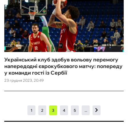
Український клуб здобув вольову перемогу
напередодні єврокубкового матчу: попереду
у команди гості із Сербії
23 грудня 2023, 20:49
1
2
3
4
5
...