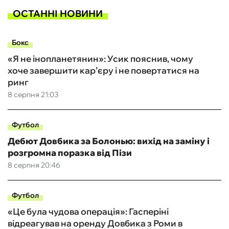
ОСТАННІ НОВИНИ
Бокс
«Я не інопланетянин»: Усик пояснив, чому
хоче завершити кар’єру і не повертатися на
ринг
8 серпня 21:03
Футбол
Дебют Довбика за Болонью: вихід на заміну і
розгромна поразка від Пізи
8 серпня 20:46
Футбол
«Це була чудова операція»: Гасперіні
відреагував на оренду Довбика з Роми в