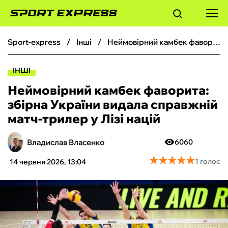
sport-express
інші
Неймовірний камбек фаворита: збірна України видала справжній матч-трилер у Лізі націй
ФУТБОЛ
ІНШІ
БАСКЕТБОЛ
Неймовірний камбек фаворита:
збірна України видала справжній
БОКС
матч-трилер у Лізі націй
ХОКЕЙ
Владислав Власенко
6060
★
★
★
★
★
★
★
★
★
★
1 голос
14 червня 2026, 13:04
ТЕНІС
КІБЕРСПОРТ
ЧС-2026