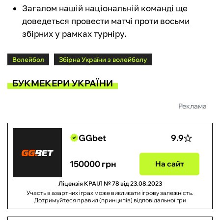
Загалом нашій національній команді ще
доведеться провести матчі проти восьми
збірних у рамках турніру.
Волейбол
Збірна України з волейболу
БУКМЕКЕРИ УКРАЇНИ
Реклама
GGbet
9.9
150000 грн
На сайт
Ліцензія КРАІЛ № 78 від 23.08.2023
Участь в азартних іграх може викликати ігрову залежність.
Дотримуйтеся правил (принципів) відповідальної гри