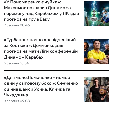
«У Пономаренка є чуйка»:
Максимов похвалив Динамо за
перемогу над Карабахом у ЛК і дав
прогноз на гру в Баку
7 серпня 08:46
«Гурбанов значно досвідченіший
за Костюка»: Демченко дав
прогноз на матч Ліги конференцій
Динамо – Карабах
5 серпня 18:54
«Для мене Ломаченко – номер
один у світовому боксі»: Сенченко
оцінив шанси Усика, Кличка та
Чухаджяна
3 серпня 09:08