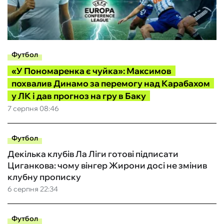
Футбол
«У Пономаренка є чуйка»: Максимов
похвалив Динамо за перемогу над Карабахом
у ЛК і дав прогноз на гру в Баку
7 серпня 08:46
Футбол
Декілька клубів Ла Ліги готові підписати
Циганкова: чому вінгер Жирони досі не змінив
клубну прописку
6 серпня 22:34
Футбол