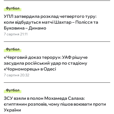
Футбол
УПЛ затвердила розклад четвертого туру:
коли відбудуться матчі Шахтар – Полісся та
Буковина – Динамо
7 серпня 21:11
Футбол
«Черговий доказ терору»: УАФ рішуче
засудила російський удар по стадіону
«Чорноморець» в Одесі
7 серпня 20:32
Футбол
ЗСУ взяли в полон Мохамеда Салаха:
єгиптянин розповів, чому пішов воювати проти
України