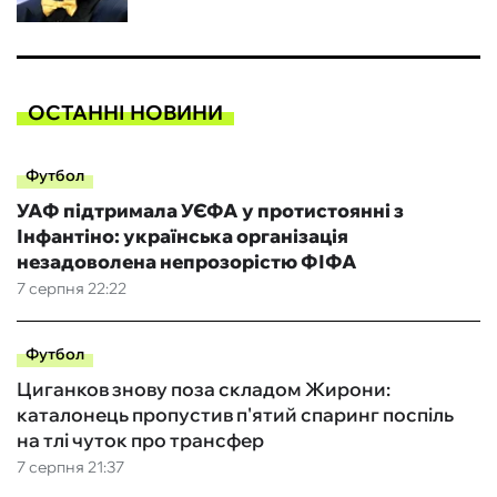
ОСТАННІ НОВИНИ
Футбол
УАФ підтримала УЄФА у протистоянні з
Інфантіно: українська організація
незадоволена непрозорістю ФІФА
7 серпня 22:22
Футбол
Циганков знову поза складом Жирони:
каталонець пропустив п'ятий спаринг поспіль
на тлі чуток про трансфер
7 серпня 21:37