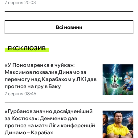
7 серпня 20:03
Всі новини
ЕКСКЛЮЗИВ
«У Пономаренка є чуйка»:
Максимов похвалив Динамо за
перемогу над Карабахом у ЛК і дав
прогноз на гру в Баку
7 серпня 08:46
«Гурбанов значно досвідченіший
за Костюка»: Демченко дав
прогноз на матч Ліги конференцій
Динамо – Карабах