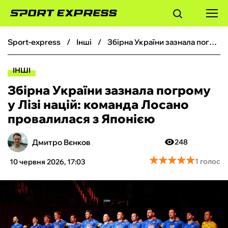
sport-express
інші
Збірна України зазнала погрому у Лізі націй: команда Лосано провалилася з Японією
ФУТБОЛ
ІНШІ
БАСКЕТБОЛ
Збірна України зазнала погрому
у Лізі націй: команда Лосано
БОКС
провалилася з Японією
ХОКЕЙ
Дмитро Вєнков
248
★
★
★
★
★
★
★
★
★
★
1 голос
10 червня 2026, 17:03
ТЕНІС
КІБЕРСПОРТ
ЧС-2026