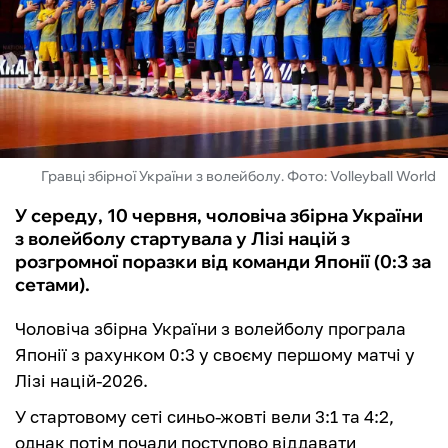
ФУТЗАЛ
ІНШІ
БУКМЕКЕРИ
Гравці збірної України з волейболу. Фото: Volleyball World
У середу, 10 червня, чоловіча збірна України
з волейболу стартувала у Лізі націй з
розгромної поразки від команди Японії (0:3 за
сетами).
Чоловіча збірна України з волейболу програла
Японії з рахунком 0:3 у своєму першому матчі у
Лізі націй-2026.
У стартовому сеті синьо-жовті вели 3:1 та 4:2,
однак потім почали поступово віддавати