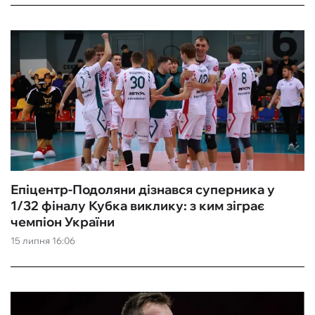
Епіцентр-Подоляни дізнався суперника у
1/32 фіналу Кубка виклику: з ким зіграє
чемпіон України
15 липня 16:06