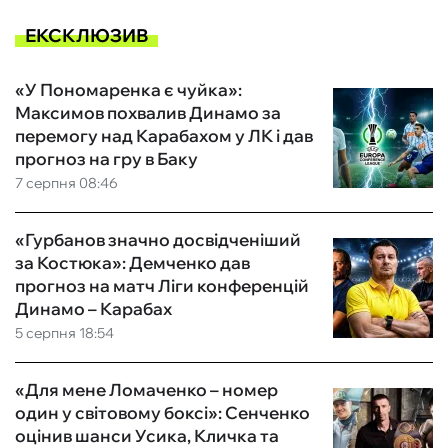
ЕКСКЛЮЗИВ
«У Пономаренка є чуйка»:
Максимов похвалив Динамо за
перемогу над Карабахом у ЛК і дав
прогноз на гру в Баку
7 серпня 08:46
«Гурбанов значно досвідченіший
за Костюка»: Демченко дав
прогноз на матч Ліги конференцій
Динамо – Карабах
5 серпня 18:54
«Для мене Ломаченко – номер
один у світовому боксі»: Сенченко
оцінив шанси Усика, Кличка та