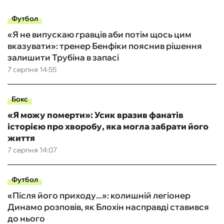
Футбол
«Я не випускаю гравців аби потім щось цим
вказувати»: тренер Бенфіки пояснив рішення
залишити Трубіна в запасі
7 серпня 14:55
Бокс
«Я можу померти»: Усик вразив фанатів
історією про хворобу, яка могла забрати його
життя
7 серпня 14:07
Футбол
«Після його приходу...»: колишній легіонер
Динамо розповів, як Блохін насправді ставився
до нього