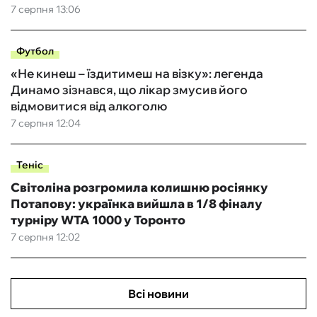
7 серпня 13:06
Футбол
«Не кинеш – їздитимеш на візку»: легенда
Динамо зізнався, що лікар змусив його
відмовитися від алкоголю
7 серпня 12:04
Теніс
Світоліна розгромила колишню росіянку
Потапову: українка вийшла в 1/8 фіналу
турніру WTA 1000 у Торонто
7 серпня 12:02
Всі новини