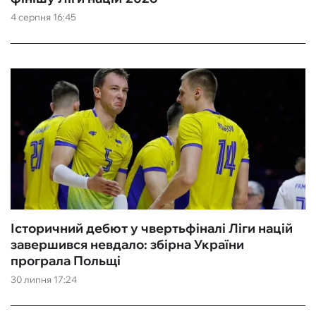
4 серпня 16:45
ФУТЗАЛ
ІНШІ
БУКМЕКЕРИ
Історичний дебют у чвертьфіналі Ліги націй
завершився невдало: збірна України
програла Польщі
30 липня 17:24