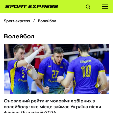
sport-express
Волейбол
ФУТБОЛ
Волейбол
БАСКЕТБОЛ
БОКС
ХОКЕЙ
ТЕНІС
КІБЕРСПОРТ
Оновлений рейтинг чоловічих збірних з
волейболу: яке місце займає Україна після
ЧС-2026
фінішу Ліги націй-2026