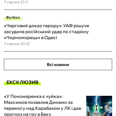
7 серпня 21:11
Футбол
«Черговий доказ терору»: УАФ рішуче
засудила російський удар по стадіону
«Чорноморець» в Одесі
7 серпня 20:32
Всі новини
ЕКСКЛЮЗИВ
«У Пономаренка є чуйка»:
Максимов похвалив Динамо за
перемогу над Карабахом у ЛК і дав
прогноз на гру в Баку