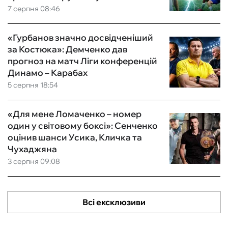
7 серпня 08:46
«Гурбанов значно досвідченіший
за Костюка»: Демченко дав
прогноз на матч Ліги конференцій
Динамо – Карабах
5 серпня 18:54
«Для мене Ломаченко – номер
один у світовому боксі»: Сенченко
оцінив шанси Усика, Кличка та
Чухаджяна
3 серпня 09:08
Всі ексклюзиви