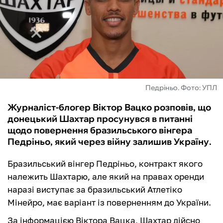
ФУТЗАЛ
ІНШІ
БУКМЕКЕРИ
Педріньо. Фото: УПЛ
Журналіст-блогер Віктор Вацко розповів, що
донецький Шахтар просунувся в питанні
щодо повернення бразильського вінгера
Педріньо, який через війну залишив Україну.
Бразильський вінгер Педріньо, контракт якого
належить Шахтарю, але який на правах оренди
наразі виступає за бразильський Атлетіко
Мінейро, має варіант із поверненням до України.
За інформацією Віктора Вацка, Шахтар дійсно