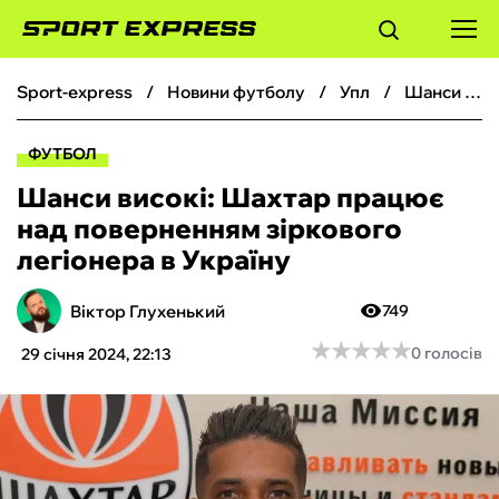
sport-express
новини футболу
упл
Шанси високі: Шахтар працює над поверненням зіркового легіонера в Україну
ФУТБОЛ
ФУТБОЛ
БАСКЕТБОЛ
Шанси високі: Шахтар працює
над поверненням зіркового
БОКС
легіонера в Україну
ХОКЕЙ
Віктор Глухенький
749
★
★
★
★
★
★
★
★
★
★
0 голосів
29 січня 2024, 22:13
ТЕНІС
КІБЕРСПОРТ
ЧС-2026