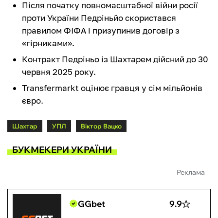
Після початку повномасштабної війни росії
проти України Педріньйо скористався
правилом ФІФА і призупинив договір з
«гірниками».
Контракт Педріньо із Шахтарем дійсний до 30
червня 2025 року.
Transfermarkt оцінює гравця у сім мільйонів
євро.
Шахтар
УПЛ
Віктор Вацко
БУКМЕКЕРИ УКРАЇНИ
Реклама
GGbet
9.9