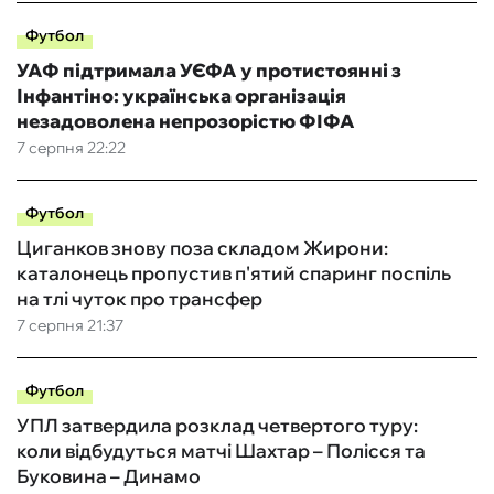
Футбол
УАФ підтримала УЄФА у протистоянні з
Інфантіно: українська організація
незадоволена непрозорістю ФІФА
7 серпня 22:22
Футбол
Циганков знову поза складом Жирони:
каталонець пропустив п'ятий спаринг поспіль
на тлі чуток про трансфер
7 серпня 21:37
Футбол
УПЛ затвердила розклад четвертого туру:
коли відбудуться матчі Шахтар – Полісся та
Буковина – Динамо